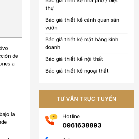
Báo giá thiết kế nhà phố / biệt
thự
Báo giá thiết kế cảnh quan sân
vườn
Báo giá thiết kế mặt bằng kinh
doanh
tivo
cción de
Báo giá thiết kế nội thất
iones a
Báo giá thiết kế ngoại thất
TƯ VẤN TRỰC TUYẾN
ajo la
Hotline
sde
0961638893