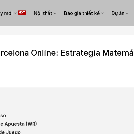
y mới
Nội thất
Báo giá thiết kế
Dự án
arcelona Online: Estrategia Matemá
aso
 de Apuesta (WR)
 de Juego