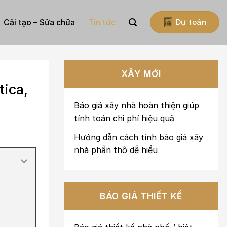
Cải tạo – Sửa chữa
Tin tức
Dự toán
XÂY MỚI
tica,
Báo giá xây nhà hoàn thiện giúp
tính toán chi phí hiệu quả
Hướng dẫn cách tính báo giá xây
nhà phần thô dễ hiểu
BÁO GIÁ THIẾT KẾ