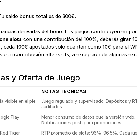
r
u saldo bonus total es de 300€.
nancias derivadas del bono. Los juegos contribuyen en po
ona slots
con una contribución del 100%, deberás girar 10
0%), cada 100€ apostados solo cuentan como 10€ para el W
os con contribución alta (slots, a excepción de algunas exc
cas y Oferta de Juego
NOTAS TÉCNICAS
 visible en el pie
Juego regulado y supervisado. Depósitos y R
auditados.
oogle Play
Menor consumo de datos que la versión web.
Notificaciones push para promociones.
 Red Tiger,
RTP promedio de slots: 96%-96.5%. Cada ju