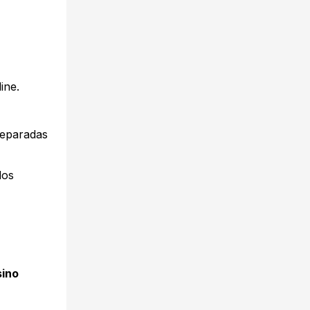
ine.
separadas
dos
sino