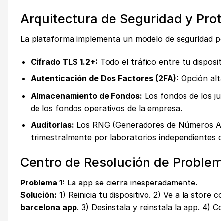
Arquitectura de Seguridad y Pro
La plataforma implementa un modelo de seguridad p
Cifrado TLS 1.2+:
Todo el tráfico entre tu disposit
Autenticación de Dos Factores (2FA):
Opción alt
Almacenamiento de Fondos:
Los fondos de los j
de los fondos operativos de la empresa.
Auditorías:
Los RNG (Generadores de Números Ale
trimestralmente por laboratorios independiente
Centro de Resolución de Problem
Problema 1:
La app se cierra inesperadamente.
Solución:
1) Reinicia tu dispositivo. 2) Ve a la store
barcelona app
. 3) Desinstala y reinstala la app. 4)