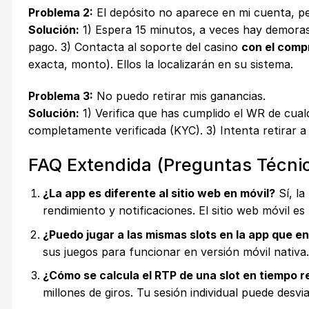
Problema 2:
El depósito no aparece en mi cuenta, pe
Solución:
1) Espera 15 minutos, a veces hay demoras 
pago. 3) Contacta al soporte del casino
con el comp
exacta, monto). Ellos la localizarán en su sistema.
Problema 3:
No puedo retirar mis ganancias.
Solución:
1) Verifica que has cumplido el WR de cual
completamente verificada (KYC). 3) Intenta retirar a
FAQ Extendida (Preguntas Técnic
¿La app es diferente al sitio web en móvil?
Sí, la
rendimiento y notificaciones. El sitio web móvil es
¿Puedo jugar a las mismas slots en la app que e
sus juegos para funcionar en versión móvil nativa.
¿Cómo se calcula el RTP de una slot en tiempo r
millones de giros. Tu sesión individual puede desvi