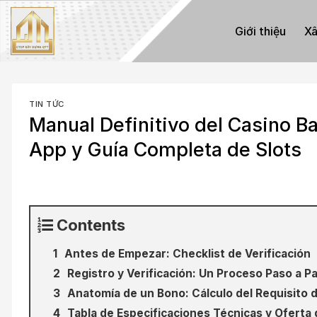
Skip
to
Giới thiệu
Xâ
content
TIN TỨC
Manual Definitivo del Casino B
App y Guía Completa de Slots
Contents
Antes de Empezar: Checklist de Verificación
Registro y Verificación: Un Proceso Paso a P
Anatomía de un Bono: Cálculo del Requisito
Tabla de Especificaciones Técnicas y Oferta