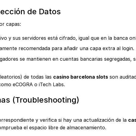
tección de Datos
or capas:
ivo y sus servidores está cifrado, igual que en la banca onl
amente recomendada para añadir una capa extra al login.
ugadores se mantienen en cuentas bancarias segregadas, 
atorios) de todas las
casino barcelona slots
son audita
s como eCOGRA o iTech Labs.
as (Troubleshooting)
 correspondiente y verifica si hay una actualización de la
ca
 Comprueba el espacio libre de almacenamiento.