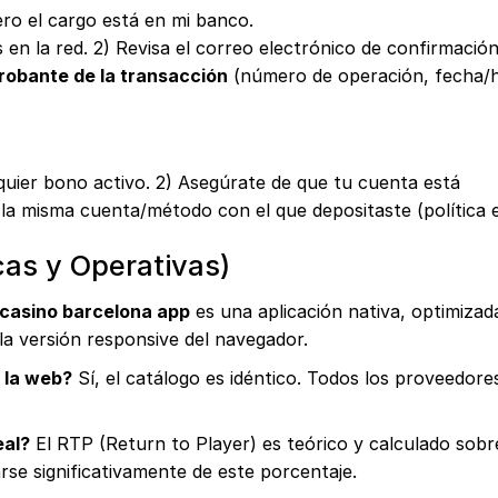
ro el cargo está en mi banco.
en la red. 2) Revisa el correo electrónico de confirmación
robante de la transacción
(número de operación, fecha/
quier bono activo. 2) Asegúrate de que tu cuenta está
 la misma cuenta/método con el que depositaste (política 
as y Operativas)
casino barcelona app
es una aplicación nativa, optimizad
 la versión responsive del navegador.
n la web?
Sí, el catálogo es idéntico. Todos los proveedor
eal?
El RTP (Return to Player) es teórico y calculado sobr
arse significativamente de este porcentaje.