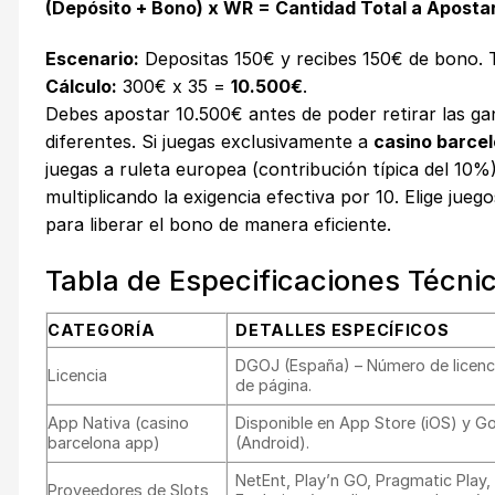
(Depósito + Bono) x WR = Cantidad Total a Aposta
Escenario:
Depositas 150€ y recibes 150€ de bono. T
Cálculo:
300€ x 35 =
10.500€
.
Debes apostar 10.500€ antes de poder retirar las ga
diferentes. Si juegas exclusivamente a
casino barcel
juegas a ruleta europea (contribución típica del 1
multiplicando la exigencia efectiva por 10. Elige jueg
para liberar el bono de manera eficiente.
Tabla de Especificaciones Técni
CATEGORÍA
DETALLES ESPECÍFICOS
DGOJ (España) – Número de licencia
Licencia
de página.
App Nativa (casino
Disponible en App Store (iOS) y G
barcelona app)
(Android).
NetEnt, Play’n GO, Pragmatic Play,
Proveedores de Slots