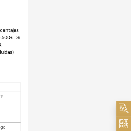
rcentajes
.500€. Si
R,
luidas)
TP
ego