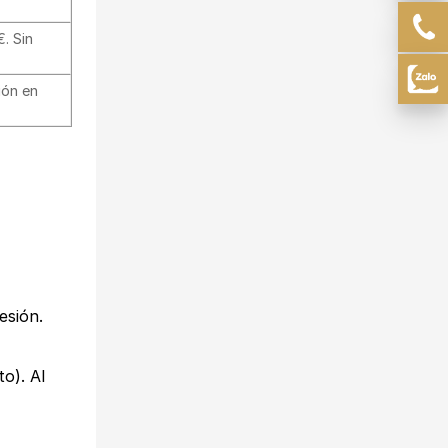
. Sin
ión en
esión.
o). Al