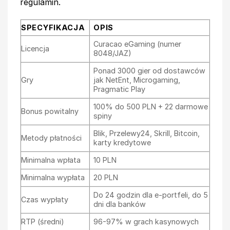
regulamin.
SPECYFIKACJA
OPIS
Curacao eGaming (numer
Licencja
8048/JAZ)
Ponad 3000 gier od dostawców
Gry
jak NetEnt, Microgaming,
Pragmatic Play
100% do 500 PLN + 22 darmowe
Bonus powitalny
spiny
Blik, Przelewy24, Skrill, Bitcoin,
Metody płatności
karty kredytowe
Minimalna wpłata
10 PLN
Minimalna wypłata
20 PLN
Do 24 godzin dla e-portfeli, do 5
Czas wypłaty
dni dla banków
RTP (średni)
96-97% w grach kasynowych