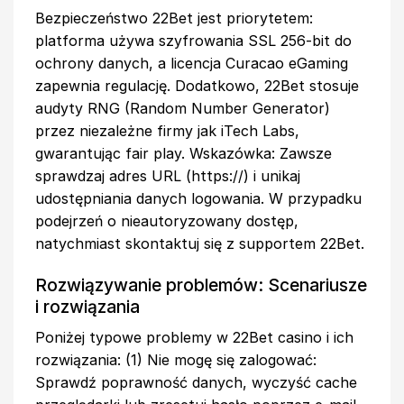
Bezpieczeństwo 22Bet jest priorytetem:
platforma używa szyfrowania SSL 256-bit do
ochrony danych, a licencja Curacao eGaming
zapewnia regulację. Dodatkowo, 22Bet stosuje
audyty RNG (Random Number Generator)
przez niezależne firmy jak iTech Labs,
gwarantując fair play. Wskazówka: Zawsze
sprawdzaj adres URL (https://) i unikaj
udostępniania danych logowania. W przypadku
podejrzeń o nieautoryzowany dostęp,
natychmiast skontaktuj się z supportem 22Bet.
Rozwiązywanie problemów: Scenariusze
i rozwiązania
Poniżej typowe problemy w 22Bet casino i ich
rozwiązania: (1) Nie mogę się zalogować:
Sprawdź poprawność danych, wyczyść cache