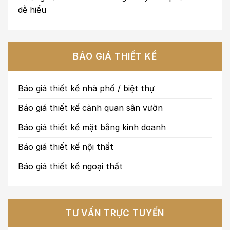
dễ hiểu
BÁO GIÁ THIẾT KẾ
Báo giá thiết kế nhà phố / biệt thự
Báo giá thiết kế cảnh quan sân vườn
Báo giá thiết kế mặt bằng kinh doanh
Báo giá thiết kế nội thất
Báo giá thiết kế ngoại thất
TƯ VẤN TRỰC TUYẾN