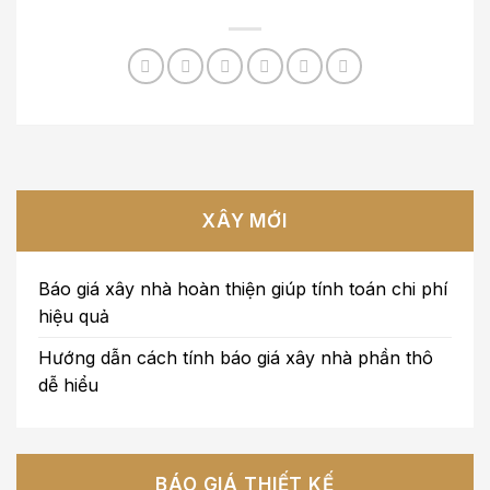
XÂY MỚI
Báo giá xây nhà hoàn thiện giúp tính toán chi phí
hiệu quả
Hướng dẫn cách tính báo giá xây nhà phần thô
dễ hiểu
BÁO GIÁ THIẾT KẾ