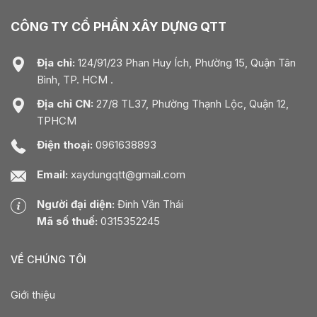
CÔNG TY CỔ PHẦN XÂY DỰNG QTT
Địa chỉ:
124/91/23 Phan Huy Ích, Phường 15, Quận Tân
Bình, TP. HCM .
Địa chỉ CN:
27/8 TL37, Phường Thạnh Lộc, Quận 12,
TPHCM
Điện thoại:
0961638893
Email:
xaydungqtt@gmail.com
Người đại diện:
Đinh Văn Thái
Mã số thuế:
0315352245
VỀ CHÚNG TÔI
Giới thiệu