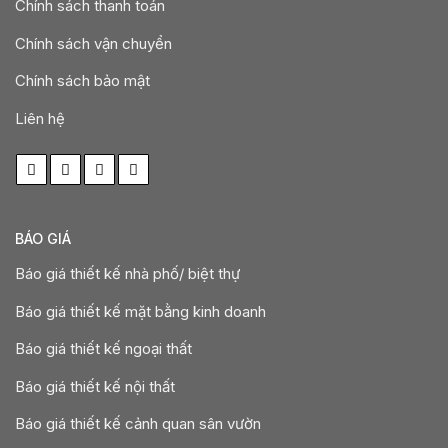
Chính sách thanh toán
Chính sách vận chuyển
Chính sách bảo mật
Liên hệ
BÁO GIÁ
Báo giá thiết kế nhà phố/ biệt thự
Báo giá thiết kế mặt bằng kinh doanh
Báo giá thiết kế ngoại thất
Báo giá thiết kế nội thất
Báo giá thiết kế cảnh quan sân vườn