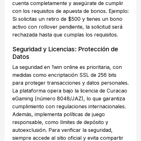
cuenta completamente y asegúrate de cumplir
con los requisitos de apuesta de bonos. Ejemplo:
Si solicitas un retiro de $500 y tienes un bono
activo con rollover pendiente, la solicitud será
rechazada hasta que cumplas los requisitos.
Seguridad y Licencias: Protección de
Datos
La seguridad en 1win online es prioritaria, con
medidas como encriptación SSL de 256 bits
para proteger transacciones y datos personales.
La plataforma opera bajo la licencia de Curacao
eGaming (número 8048/JAZ), lo que garantiza
cumplimiento con regulaciones internacionales.
Además, implementa políticas de juego
responsable, como límites de depósito y
autoexclusión. Para verificar la seguridad,
siempre accede al sitio oficial y evita compartir