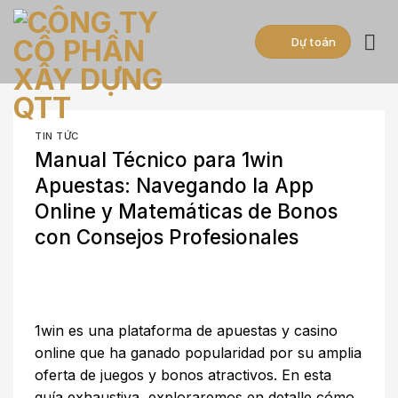
Skip
to
Dự toán
content
TIN TỨC
Manual Técnico para 1win
Apuestas: Navegando la App
Online y Matemáticas de Bonos
con Consejos Profesionales
1win es una plataforma de apuestas y casino
online que ha ganado popularidad por su amplia
oferta de juegos y bonos atractivos. En esta
guía exhaustiva, exploraremos en detalle cómo