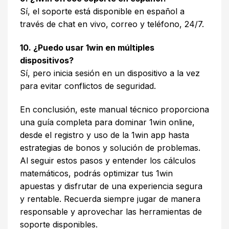
Sí, el soporte está disponible en español a
través de chat en vivo, correo y teléfono, 24/7.
10. ¿Puedo usar 1win en múltiples
dispositivos?
Sí, pero inicia sesión en un dispositivo a la vez
para evitar conflictos de seguridad.
En conclusión, este manual técnico proporciona
una guía completa para dominar 1win online,
desde el registro y uso de la 1win app hasta
estrategias de bonos y solución de problemas.
Al seguir estos pasos y entender los cálculos
matemáticos, podrás optimizar tus 1win
apuestas y disfrutar de una experiencia segura
y rentable. Recuerda siempre jugar de manera
responsable y aprovechar las herramientas de
soporte disponibles.