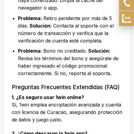
haya comenzado. Limpia la caché del
navegador o app.
Problema:
Retiro pendiente por más de 5
días.
Solución:
Contacta al soporte con el
número de transacción y verifica que la
verificación de cuenta esté completa.
Problema:
Bono no creditado.
Solución:
Revisa los términos del bono y asegúrate de
haber ingresado el código promocional
correctamente. Si no, reporta al soporte.
Preguntas Frecuentes Extendidas (FAQ)
1. ¿Es seguro usar 1win online?
Sí, 1win emplea encriptación avanzada y cuenta
con licencia de Curacao, asegurando protección
de datos y juego justo.
2. ¿Cómo descargo la 1win app?