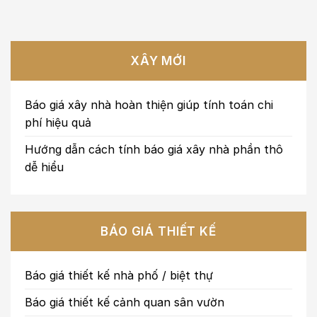
XÂY MỚI
Báo giá xây nhà hoàn thiện giúp tính toán chi
phí hiệu quả
Hướng dẫn cách tính báo giá xây nhà phần thô
dễ hiểu
BÁO GIÁ THIẾT KẾ
Báo giá thiết kế nhà phố / biệt thự
Báo giá thiết kế cảnh quan sân vườn