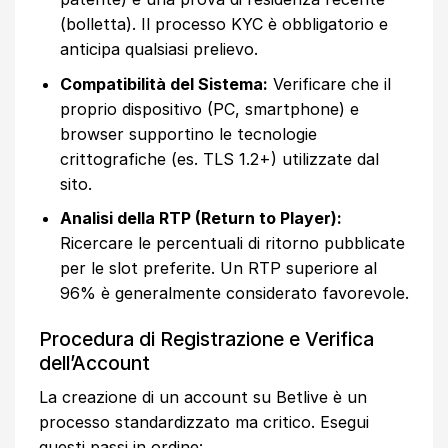
(bolletta). Il processo KYC è obbligatorio e
anticipa qualsiasi prelievo.
Compatibilità del Sistema:
Verificare che il
proprio dispositivo (PC, smartphone) e
browser supportino le tecnologie
crittografiche (es. TLS 1.2+) utilizzate dal
sito.
Analisi della RTP (Return to Player):
Ricercare le percentuali di ritorno pubblicate
per le slot preferite. Un RTP superiore al
96% è generalmente considerato favorevole.
Procedura di Registrazione e Verifica
dell’Account
La creazione di un account su Betlive è un
processo standardizzato ma critico. Esegui
questi passi in ordine: