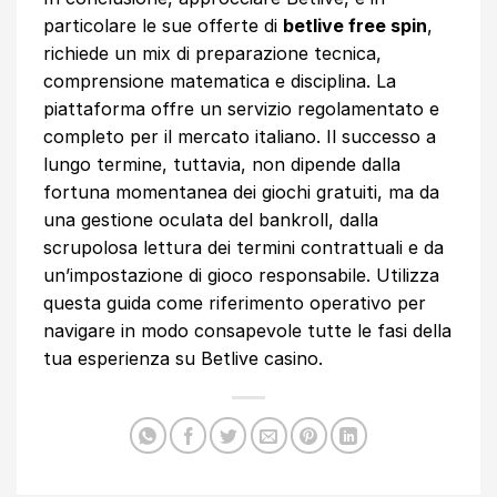
particolare le sue offerte di
betlive free spin
,
richiede un mix di preparazione tecnica,
comprensione matematica e disciplina. La
piattaforma offre un servizio regolamentato e
completo per il mercato italiano. Il successo a
lungo termine, tuttavia, non dipende dalla
fortuna momentanea dei giochi gratuiti, ma da
una gestione oculata del bankroll, dalla
scrupolosa lettura dei termini contrattuali e da
un’impostazione di gioco responsabile. Utilizza
questa guida come riferimento operativo per
navigare in modo consapevole tutte le fasi della
tua esperienza su Betlive casino.