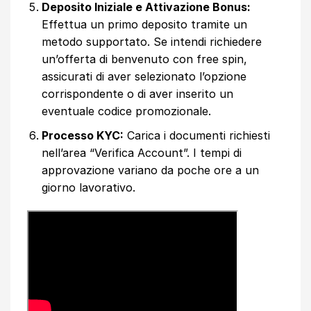
Deposito Iniziale e Attivazione Bonus:
Effettua un primo deposito tramite un
metodo supportato. Se intendi richiedere
un’offerta di benvenuto con free spin,
assicurati di aver selezionato l’opzione
corrispondente o di aver inserito un
eventuale codice promozionale.
Processo KYC:
Carica i documenti richiesti
nell’area “Verifica Account”. I tempi di
approvazione variano da poche ore a un
giorno lavorativo.