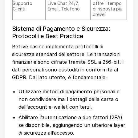
Supporto
Live Chat 24/7,
offre il tempo
Clienti
Email, Telefono
di risposta più
breve.
Sistema di Pagamento e Sicurezza:
Protocolli e Best Practice
Betlive casino implementa protocolli di
sicurezza standard del settore. Le transazioni
finanziarie sono cifrate tramite SSL a 256-bit. I
dati personali sono custoditi in conformità al
GDPR. Dal lato utente, è fondamentale:
Utilizzare metodi di pagamento personali e
non condividere mai i dettagli della carta o
dell’account e-wallet con terzi.
Abilitare l’autenticazione a due fattori (2FA)
se disponibile, aggiungendo un ulteriore layer
di sicurezza all’accesso.