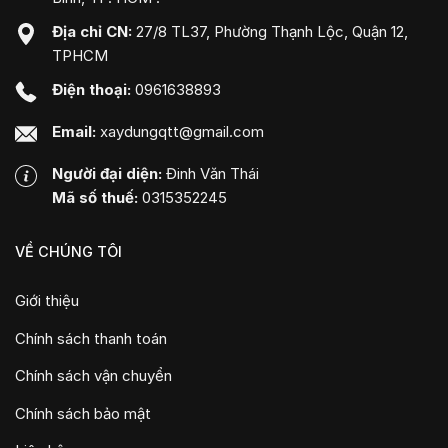
Địa chỉ CN:
27/8 TL37, Phường Thạnh Lộc, Quận 12,
TPHCM
Điện thoại:
0961638893
Email:
xaydungqtt@gmail.com
Người đại diện:
Đinh Văn Thái
Mã số thuế:
0315352245
VỀ CHÚNG TÔI
Giới thiệu
Chính sách thanh toán
Chính sách vận chuyển
Chính sách bảo mật