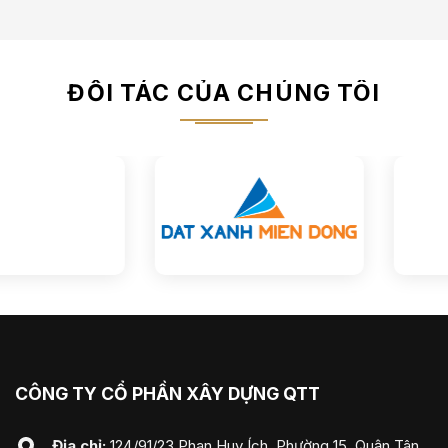
ĐỐI TÁC CỦA CHÚNG TÔI
CÔNG TY CỔ PHẦN XÂY DỰNG QTT
Địa chỉ:
124/91/23 Phan Huy Ích, Phường 15, Quận Tân