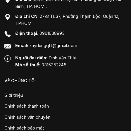
Bình, TP. HCM .
Địa chỉ CN:
27/8 TL37, Phường Thạnh Lộc, Quận 12,
TPHCM
Điện thoại:
0961638893
Email:
xaydungqtt@gmail.com
Người đại diện:
Đinh Văn Thái
Mã số thuế:
0315352245
VỀ CHÚNG TÔI
Giới thiệu
Chính sách thanh toán
Chính sách vận chuyển
Chính sách bảo mật