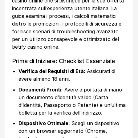
casino online che si distingue per la sua offerta
incentrata sull’esperienza utente italiana. La
guida esamina i processi, i calcoli matematici
dietro le promozioni, i protocolli di sicurezza e
fornisce scenari di troubleshooting avanzato
per un utilizzo consapevole e ottimizzato del
betify casino online.
Prima di Iniziare: Checklist Essenziale
Verifica dei Requisiti di Età:
Assicurati di
avere almeno 18 anni.
Documenti Pronti:
Avere a portata di mano
un documento d’identità valido (Carta
d’Identità, Passaporto o Patente) e un’ultima
bolletta per la verifica dell’indirizzo.
Dispositivo Ottimale:
Scegli un dispositivo
con un browser aggiornato (Chrome,