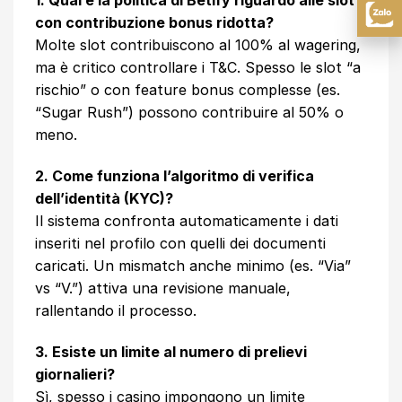
1. Qual è la politica di Betify riguardo alle slot
con contribuzione bonus ridotta?
Molte slot contribuiscono al 100% al wagering,
ma è critico controllare i T&C. Spesso le slot “a
rischio” o con feature bonus complesse (es.
“Sugar Rush”) possono contribuire al 50% o
meno.
2. Come funziona l’algoritmo di verifica
dell’identità (KYC)?
Il sistema confronta automaticamente i dati
inseriti nel profilo con quelli dei documenti
caricati. Un mismatch anche minimo (es. “Via”
vs “V.”) attiva una revisione manuale,
rallentando il processo.
3. Esiste un limite al numero di prelievi
giornalieri?
Sì, spesso i casino impongono un limite