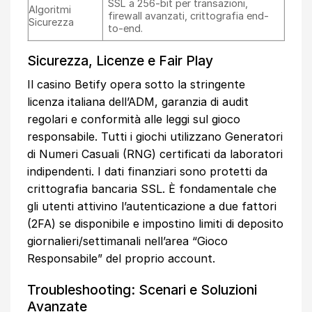
SSL a 256-bit per transazioni,
Algoritmi
firewall avanzati, crittografia end-
Sicurezza
to-end.
Sicurezza, Licenze e Fair Play
Il casino Betify opera sotto la stringente
licenza italiana dell’ADM, garanzia di audit
regolari e conformità alle leggi sul gioco
responsabile. Tutti i giochi utilizzano Generatori
di Numeri Casuali (RNG) certificati da laboratori
indipendenti. I dati finanziari sono protetti da
crittografia bancaria SSL. È fondamentale che
gli utenti attivino l’autenticazione a due fattori
(2FA) se disponibile e impostino limiti di deposito
giornalieri/settimanali nell’area “Gioco
Responsabile” del proprio account.
Troubleshooting: Scenari e Soluzioni
Avanzate