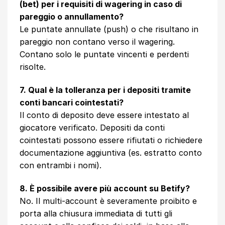
(bet) per i requisiti di wagering in caso di
pareggio o annullamento?
Le puntate annullate (push) o che risultano in
pareggio non contano verso il wagering.
Contano solo le puntate vincenti e perdenti
risolte.
7. Qual è la tolleranza per i depositi tramite
conti bancari cointestati?
Il conto di deposito deve essere intestato al
giocatore verificato. Depositi da conti
cointestati possono essere rifiutati o richiedere
documentazione aggiuntiva (es. estratto conto
con entrambi i nomi).
8. È possibile avere più account su Betify?
No. Il multi-account è severamente proibito e
porta alla chiusura immediata di tutti gli