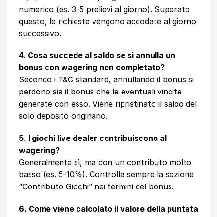
numerico (es. 3-5 prelievi al giorno). Superato
questo, le richieste vengono accodate al giorno
successivo.
4. Cosa succede al saldo se si annulla un
bonus con wagering non completato?
Secondo i T&C standard, annullando il bonus si
perdono sia il bonus che le eventuali vincite
generate con esso. Viene ripristinato il saldo del
solo deposito originario.
5. I giochi live dealer contribuiscono al
wagering?
Generalmente sì, ma con un contributo molto
basso (es. 5-10%). Controlla sempre la sezione
“Contributo Giochi” nei termini del bonus.
6. Come viene calcolato il valore della puntata