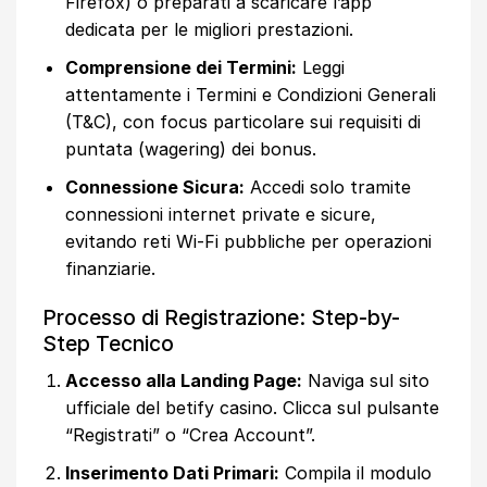
Firefox) o preparati a scaricare l’app
dedicata per le migliori prestazioni.
Comprensione dei Termini:
Leggi
attentamente i Termini e Condizioni Generali
(T&C), con focus particolare sui requisiti di
puntata (wagering) dei bonus.
Connessione Sicura:
Accedi solo tramite
connessioni internet private e sicure,
evitando reti Wi-Fi pubbliche per operazioni
finanziarie.
Processo di Registrazione: Step-by-
Step Tecnico
Accesso alla Landing Page:
Naviga sul sito
ufficiale del betify casino. Clicca sul pulsante
“Registrati” o “Crea Account”.
Inserimento Dati Primari:
Compila il modulo