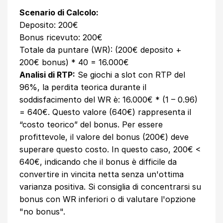
Scenario di Calcolo:
Deposito: 200€
Bonus ricevuto: 200€
Totale da puntare (WR): (200€ deposito +
200€ bonus) * 40 = 16.000€
Analisi di RTP:
Se giochi a slot con RTP del
96%, la perdita teorica durante il
soddisfacimento del WR è: 16.000€ * (1 – 0.96)
= 640€. Questo valore (640€) rappresenta il
“costo teorico” del bonus. Per essere
profittevole, il valore del bonus (200€) deve
superare questo costo. In questo caso, 200€ <
640€, indicando che il bonus è difficile da
convertire in vincita netta senza un'ottima
varianza positiva. Si consiglia di concentrarsi su
bonus con WR inferiori o di valutare l'opzione
"no bonus".