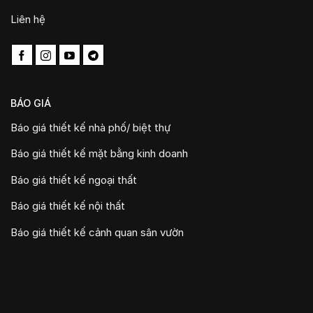
Liên hệ
BÁO GIÁ
Báo giá thiết kế nhà phố/ biệt thự
Báo giá thiết kế mặt bằng kinh doanh
Báo giá thiết kế ngoại thất
Báo giá thiết kế nội thất
Báo giá thiết kế cảnh quan sân vườn