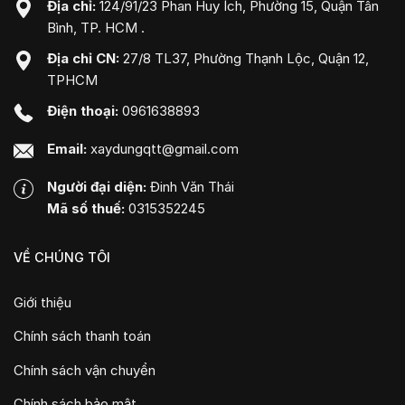
Địa chỉ:
124/91/23 Phan Huy Ích, Phường 15, Quận Tân
Bình, TP. HCM .
Địa chỉ CN:
27/8 TL37, Phường Thạnh Lộc, Quận 12,
TPHCM
Điện thoại:
0961638893
Email:
xaydungqtt@gmail.com
Người đại diện:
Đinh Văn Thái
Mã số thuế:
0315352245
VỀ CHÚNG TÔI
Giới thiệu
Chính sách thanh toán
Chính sách vận chuyển
Chính sách bảo mật