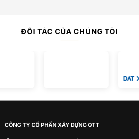
ĐỐI TÁC CỦA CHÚNG TÔI
CÔNG TY CỔ PHẦN XÂY DỰNG QTT