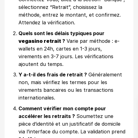
sélectionnez “Retrait”, choisissez la
méthode, entrez le montant, et confirmez.
Attendez la vérification.
Quels sont les délais typiques pour
vegasino retrait
?
Varie par méthode : e-
wallets en 24h, cartes en 1-3 jours,
virements en 3-7 jours. Les vérifications
ajoutent du temps.
Y a-t-il des frais de retrait ?
Généralement
non, mais vérifiez les termes pour les
virements bancaires ou les transactions
internationales.
Comment vérifier mon compte pour
accélérer les retraits ?
Soumettez une
pièce d’identité et un justificatif de domicile
via l’interface du compte. La validation prend