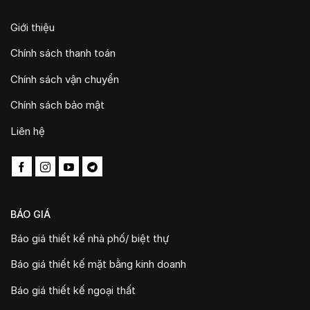
Giới thiệu
Chính sách thanh toán
Chính sách vận chuyển
Chính sách bảo mật
Liên hệ
BÁO GIÁ
Báo giá thiết kế nhà phố/ biệt thự
Báo giá thiết kế mặt bằng kinh doanh
Báo giá thiết kế ngoại thất