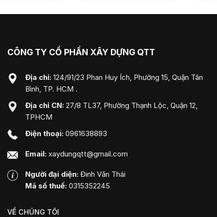
CÔNG TY CỔ PHẦN XÂY DỰNG QTT
Địa chỉ:
124/91/23 Phan Huy Ích, Phường 15, Quận Tân
Bình, TP. HCM .
Địa chỉ CN:
27/8 TL37, Phường Thạnh Lộc, Quận 12,
TPHCM
Điện thoại:
0961638893
Email:
xaydungqtt@gmail.com
Người đại diện:
Đinh Văn Thái
Mã số thuế:
0315352245
VỀ CHÚNG TÔI