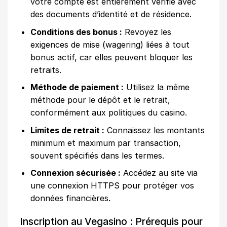
votre compte est entièrement vérifié avec
des documents d’identité et de résidence.
Conditions des bonus :
Revoyez les
exigences de mise (wagering) liées à tout
bonus actif, car elles peuvent bloquer les
retraits.
Méthode de paiement :
Utilisez la même
méthode pour le dépôt et le retrait,
conformément aux politiques du casino.
Limites de retrait :
Connaissez les montants
minimum et maximum par transaction,
souvent spécifiés dans les termes.
Connexion sécurisée :
Accédez au site via
une connexion HTTPS pour protéger vos
données financières.
Inscription au Vegasino : Prérequis pour