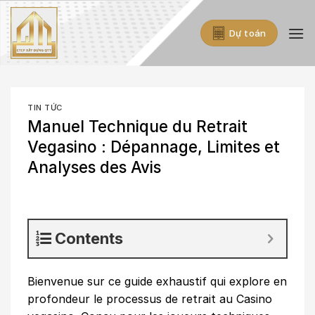
Skip
to
Dự toán
content
TIN TỨC
Manuel Technique du Retrait
Vegasino : Dépannage, Limites et
Analyses des Avis
Contents
Bienvenue sur ce guide exhaustif qui explore en
profondeur le processus de retrait au
Casino