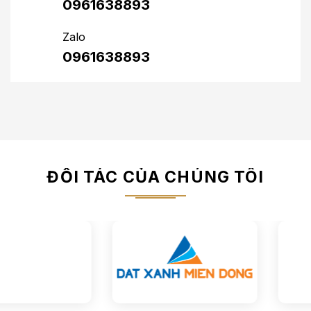
0961638893
Zalo
0961638893
ĐỐI TÁC CỦA CHÚNG TÔI