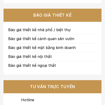
BÁO GIÁ THIẾT KẾ
Báo giá thiết kế nhà phố / biệt thự
Báo giá thiết kế cảnh quan sân vườn
Báo giá thiết kế mặt bằng kinh doanh
Báo giá thiết kế nội thất
Báo giá thiết kế ngoại thất
TƯ VẤN TRỰC TUYẾN
Hotline