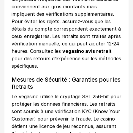
conviennent aux gros montants mais
impliquent des vérifications supplémentaires.
Pour éviter les rejets, assurez-vous que les
détails du compte correspondent exactement à
ceux enregistrés. Les retraits sont traités après
vérification manuelle, ce qui peut ajouter 12-24
heures. Consultez les
vegasino avis retrait
pour des retours d’expérience sur les méthodes
spécifiques.
Mesures de Sécurité : Garanties pour les
Retraits
Le Vegasino utilise le cryptage SSL 256-bit pour
protéger les données financières. Les retraits
sont soumis à une vérification KYC (Know Your
Customer) pour prévenir la fraude. Le casino
détient une licence de jeu reconnue, assurant