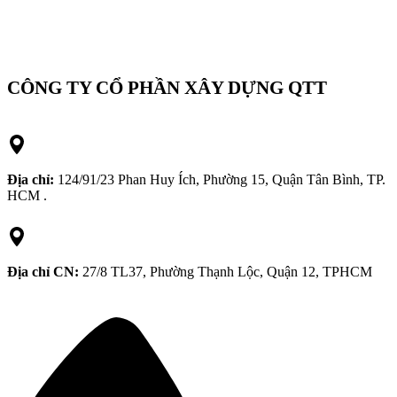
CÔNG TY CỔ PHẦN XÂY DỰNG QTT
Địa chỉ:
124/91/23 Phan Huy Ích, Phường 15, Quận Tân Bình, TP.
HCM .
Địa chỉ CN:
27/8 TL37, Phường Thạnh Lộc, Quận 12, TPHCM