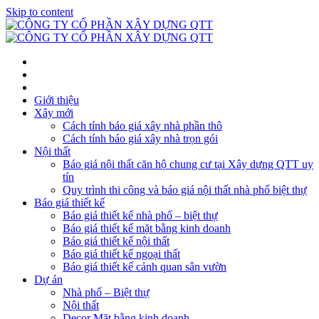
Skip to content
Giới thiệu
Xây mới
Cách tính báo giá xây nhà phần thô
Cách tính báo giá xây nhà trọn gói
Nội thất
Báo giá nội thất căn hộ chung cư tại Xây dựng QTT uy
tín
Quy trình thi công và báo giá nội thất nhà phố biệt thự
Báo giá thiết kế
Báo giá thiết kế nhà phố – biệt thự
Báo giá thiết kế mặt bằng kinh doanh
Báo giá thiết kế nội thất
Báo giá thiết kế ngoại thất
Báo giá thiết kế cảnh quan sân vườn
Dự án
Nhà phố – Biệt thự
Nội thất
Decor Mặt bằng kinh doanh