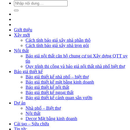
Giới thiệu
Xây mới
Cách tính báo giá xây nhà phần thô
Cách tính báo giá xây nhà trọn gói
Nội thất
Báo giá nội thất căn hộ chung cư tại Xây dựng QTT uy
tín
Quy trình thi công và báo giá nội thất nhà phố biệt thự
Báo giá thiết kế
Báo giá thiết kế nhà phố – biệt thự
Báo giá thiết kế mặt bằng kinh doanh
Báo giá thiết kế nội thất
Báo giá thiết kế ngoại thất
Báo giá thiết kế cảnh quan sân vườn
Dự án
Nhà phố – Biệt thự
Nội thất
Decor Mặt bằng kinh doanh
Cải tạo – Sửa chữa
Tin tức