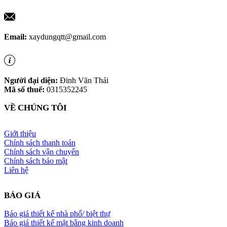
Email:
xaydungqtt@gmail.com
Người đại diện:
Đinh Văn Thái
Mã số thuế:
0315352245
VỀ CHÚNG TÔI
Giới thiệu
Chính sách thanh toán
Chính sách vận chuyển
Chính sách bảo mật
Liên hệ
BÁO GIÁ
Báo giá thiết kế nhà phố/ biệt thự
Báo giá thiết kế mặt bằng kinh doanh