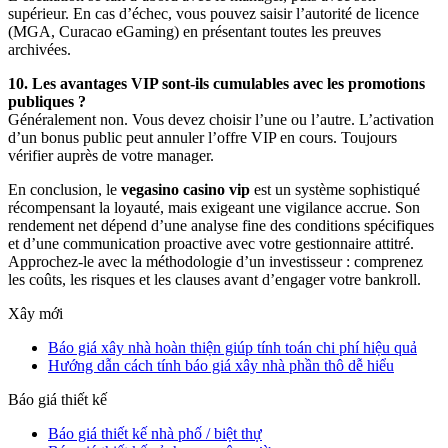
supérieur. En cas d’échec, vous pouvez saisir l’autorité de licence
(MGA, Curacao eGaming) en présentant toutes les preuves
archivées.
10. Les avantages VIP sont-ils cumulables avec les promotions
publiques ?
Généralement non. Vous devez choisir l’une ou l’autre. L’activation
d’un bonus public peut annuler l’offre VIP en cours. Toujours
vérifier auprès de votre manager.
En conclusion, le
vegasino casino vip
est un système sophistiqué
récompensant la loyauté, mais exigeant une vigilance accrue. Son
rendement net dépend d’une analyse fine des conditions spécifiques
et d’une communication proactive avec votre gestionnaire attitré.
Approchez-le avec la méthodologie d’un investisseur : comprenez
les coûts, les risques et les clauses avant d’engager votre bankroll.
Xây mới
Báo giá xây nhà hoàn thiện giúp tính toán chi phí hiệu quả
Hướng dẫn cách tính báo giá xây nhà phần thô dễ hiểu
Báo giá thiết kế
Báo giá thiết kế nhà phố / biệt thự