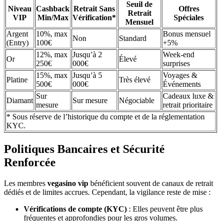
Seuil de
Niveau
Cashback
Retrait Sans
Offres
Retrait
VIP
Min/Max
Vérification*
Spéciales
Mensuel
Argent
10%, max
Bonus mensuel
Non
Standard
(Entry)
100€
+5%
12%, max
Jusqu’à 2
Week-end
Or
Élevé
250€
000€
surprises
15%, max
Jusqu’à 5
Voyages &
Platine
Très élevé
500€
000€
Événements
Sur
Cadeaux luxe &
Diamant
Sur mesure
Négociable
mesure
retrait prioritaire
* Sous réserve de l’historique du compte et de la réglementation
KYC.
Politiques Bancaires et Sécurité
Renforcée
Les membres
vegasino vip
bénéficient souvent de canaux de retrait
dédiés et de limites accrues. Cependant, la vigilance reste de mise :
Vérifications de compte (KYC)
: Elles peuvent être plus
fréquentes et approfondies pour les gros volumes.