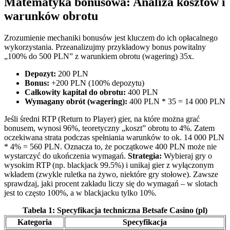
Matematyka bonusowa: Analiza kosztów i
warunków obrotu
Zrozumienie mechaniki bonusów jest kluczem do ich opłacalnego
wykorzystania. Przeanalizujmy przykładowy bonus powitalny
„100% do 500 PLN” z warunkiem obrotu (wagering) 35x.
Depozyt:
200 PLN
Bonus:
+200 PLN (100% depozytu)
Całkowity kapitał do obrotu:
400 PLN
Wymagany obrót (wagering):
400 PLN * 35 = 14 000 PLN
Jeśli średni RTP (Return to Player) gier, na które można grać
bonusem, wynosi 96%, teoretyczny „koszt” obrotu to 4%. Zatem
oczekiwana strata podczas spełniania warunków to ok. 14 000 PLN
* 4% = 560 PLN. Oznacza to, że początkowe 400 PLN może nie
wystarczyć do ukończenia wymagań.
Strategia:
Wybieraj gry o
wysokim RTP (np. blackjack 99.5%) i unikaj gier z wyłączonym
wkładem (zwykle ruletka na żywo, niektóre gry stołowe). Zawsze
sprawdzaj, jaki procent zakładu liczy się do wymagań – w slotach
jest to często 100%, a w blackjacku tylko 10%.
Tabela 1: Specyfikacja techniczna Betsafe Casino (pl)
Kategoria
Specyfikacja