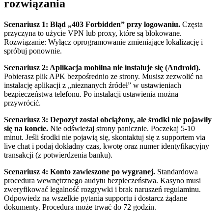
rozwiązania
Scenariusz 1: Błąd „403 Forbidden” przy logowaniu.
Częsta
przyczyna to użycie VPN lub proxy, które są blokowane.
Rozwiązanie: Wyłącz oprogramowanie zmieniające lokalizację i
spróbuj ponownie.
Scenariusz 2: Aplikacja mobilna nie instaluje się (Android).
Pobierasz plik APK bezpośrednio ze strony. Musisz zezwolić na
instalację aplikacji z „nieznanych źródeł” w ustawieniach
bezpieczeństwa telefonu. Po instalacji ustawienia można
przywrócić.
Scenariusz 3: Depozyt został obciążony, ale środki nie pojawiły
się na koncie.
Nie odświeżaj strony panicznie. Poczekaj 5-10
minut. Jeśli środki nie pojawią się, skontaktuj się z supportem via
live chat i podaj dokładny czas, kwotę oraz numer identyfikacyjny
transakcji (z potwierdzenia banku).
Scenariusz 4: Konto zawieszone po wygranej.
Standardowa
procedura wewnętrznego audytu bezpieczeństwa. Kasyno musi
zweryfikować legalność rozgrywki i brak naruszeń regulaminu.
Odpowiedz na wszelkie pytania supportu i dostarcz żądane
dokumenty. Procedura może trwać do 72 godzin.