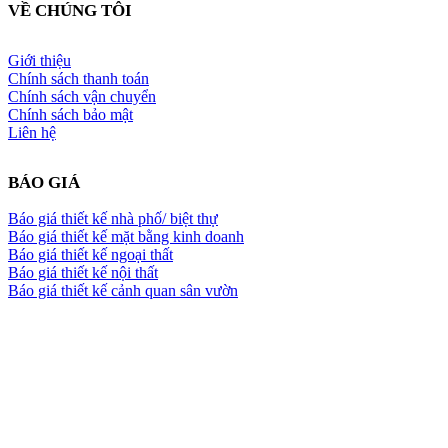
VỀ CHÚNG TÔI
Giới thiệu
Chính sách thanh toán
Chính sách vận chuyển
Chính sách bảo mật
Liên hệ
BÁO GIÁ
Báo giá thiết kế nhà phố/ biệt thự
Báo giá thiết kế mặt bằng kinh doanh
Báo giá thiết kế ngoại thất
Báo giá thiết kế nội thất
Báo giá thiết kế cảnh quan sân vườn