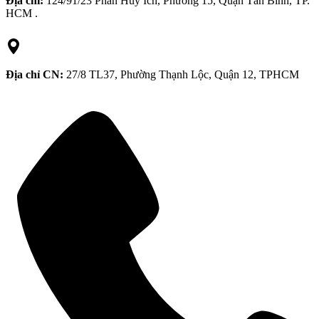
Địa chỉ:
124/91/23 Phan Huy Ích, Phường 15, Quận Tân Bình, TP.
HCM .
Địa chỉ CN:
27/8 TL37, Phường Thạnh Lộc, Quận 12, TPHCM