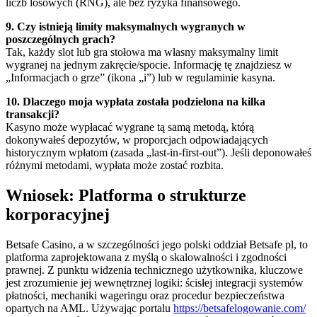
liczb losowych (RNG), ale bez ryzyka finansowego.
9. Czy istnieją limity maksymalnych wygranych w
poszczególnych grach?
Tak, każdy slot lub gra stołowa ma własny maksymalny limit
wygranej na jednym zakręcie/spocie. Informację tę znajdziesz w
„Informacjach o grze” (ikona „i”) lub w regulaminie kasyna.
10. Dlaczego moja wypłata została podzielona na kilka
transakcji?
Kasyno może wypłacać wygrane tą samą metodą, którą
dokonywałeś depozytów, w proporcjach odpowiadających
historycznym wpłatom (zasada „last-in-first-out”). Jeśli deponowałeś
różnymi metodami, wypłata może zostać rozbita.
Wniosek: Platforma o strukturze
korporacyjnej
Betsafe Casino, a w szczególności jego polski oddział Betsafe pl, to
platforma zaprojektowana z myślą o skalowalności i zgodności
prawnej. Z punktu widzenia technicznego użytkownika, kluczowe
jest zrozumienie jej wewnętrznej logiki: ścisłej integracji systemów
płatności, mechaniki wageringu oraz procedur bezpieczeństwa
opartych na AML. Używając portalu
https://betsafelogowanie.com/