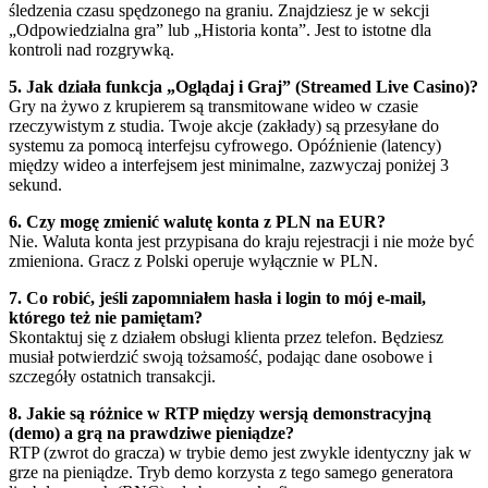
śledzenia czasu spędzonego na graniu. Znajdziesz je w sekcji
„Odpowiedzialna gra” lub „Historia konta”. Jest to istotne dla
kontroli nad rozgrywką.
5. Jak działa funkcja „Oglądaj i Graj” (Streamed Live Casino)?
Gry na żywo z krupierem są transmitowane wideo w czasie
rzeczywistym z studia. Twoje akcje (zakłady) są przesyłane do
systemu za pomocą interfejsu cyfrowego. Opóźnienie (latency)
między wideo a interfejsem jest minimalne, zazwyczaj poniżej 3
sekund.
6. Czy mogę zmienić walutę konta z PLN na EUR?
Nie. Waluta konta jest przypisana do kraju rejestracji i nie może być
zmieniona. Gracz z Polski operuje wyłącznie w PLN.
7. Co robić, jeśli zapomniałem hasła i login to mój e-mail,
którego też nie pamiętam?
Skontaktuj się z działem obsługi klienta przez telefon. Będziesz
musiał potwierdzić swoją tożsamość, podając dane osobowe i
szczegóły ostatnich transakcji.
8. Jakie są różnice w RTP między wersją demonstracyjną
(demo) a grą na prawdziwe pieniądze?
RTP (zwrot do gracza) w trybie demo jest zwykle identyczny jak w
grze na pieniądze. Tryb demo korzysta z tego samego generatora