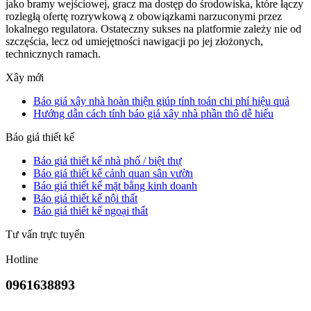
jako bramy wejściowej, gracz ma dostęp do środowiska, które łączy
rozległą ofertę rozrywkową z obowiązkami narzuconymi przez
lokalnego regulatora. Ostateczny sukses na platformie zależy nie od
szczęścia, lecz od umiejętności nawigacji po jej złożonych,
technicznych ramach.
Xây mới
Báo giá xây nhà hoàn thiện giúp tính toán chi phí hiệu quả
Hướng dẫn cách tính báo giá xây nhà phần thô dễ hiểu
Báo giá thiết kế
Báo giá thiết kế nhà phố / biệt thự
Báo giá thiết kế cảnh quan sân vườn
Báo giá thiết kế mặt bằng kinh doanh
Báo giá thiết kế nội thất
Báo giá thiết kế ngoại thất
Tư vấn trực tuyến
Hotline
0961638893