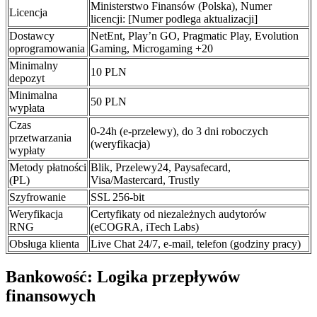
Ministerstwo Finansów (Polska), Numer
Licencja
licencji: [Numer podlega aktualizacji]
Dostawcy
NetEnt, Play’n GO, Pragmatic Play, Evolution
oprogramowania
Gaming, Microgaming +20
Minimalny
10 PLN
depozyt
Minimalna
50 PLN
wypłata
Czas
0-24h (e-przelewy), do 3 dni roboczych
przetwarzania
(weryfikacja)
wypłaty
Metody płatności
Blik, Przelewy24, Paysafecard,
(PL)
Visa/Mastercard, Trustly
Szyfrowanie
SSL 256-bit
Weryfikacja
Certyfikaty od niezależnych audytorów
RNG
(eCOGRA, iTech Labs)
Obsługa klienta
Live Chat 24/7, e-mail, telefon (godziny pracy)
Bankowość: Logika przepływów
finansowych