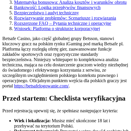
Matematyka bonusowa: Analiza kosztów i warunków obrotu
Bankowość: Logika przepływów finansowych
Bezpieczeństwo i audyt techniczny
Rozwiązywanie problemów: Scenariusze i rozwiązania
Rozszerzone FAQ – Pytania techniczne i operacyjne
Wniosek: Platforma o strukturze korporacyjnej
Betsafe Casino, jako część globalnej grupy Betsson, stanowi
kluczowy gracz na polskim rynku iGaming pod marką Betsafe pl.
Platforma łączy rozległą ofertę gier, zaawansowane funkcje
zakładów sportowych oraz rygorystyczne standardy
bezpieczeństwa. Niniejszy whitepaper to kompleksowa analiza
techniczna, mająca na celu dostarczenie graczom wiedzy niezbędnej
do świadomego i efektywnego korzystania z serwisu, ze
szczególnym uwzględnieniem polskiego kontekstu prawnego i
operacyjnego. Oficjalnym punktem wejścia dla polskich graczy jest
portal
https://betsafelogowanie.com/
.
Przed startem: Checklista weryfikacyjna
Przed rejestracją upewnij się, że spełniasz następujące kryteria:
Wiek i lokalizacja:
Musisz mieć ukończone 18 lat i
przebywać na terytorium Polski.