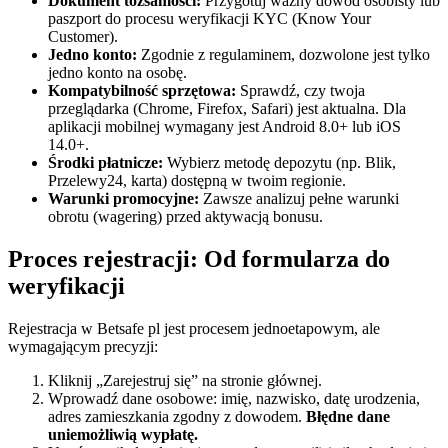
Dokument tożsamości:
Przygotuj ważny dowód osobisty lub
paszport do procesu weryfikacji KYC (Know Your
Customer).
Jedno konto:
Zgodnie z regulaminem, dozwolone jest tylko
jedno konto na osobę.
Kompatybilność sprzętowa:
Sprawdź, czy twoja
przeglądarka (Chrome, Firefox, Safari) jest aktualna. Dla
aplikacji mobilnej wymagany jest Android 8.0+ lub iOS
14.0+.
Środki płatnicze:
Wybierz metodę depozytu (np. Blik,
Przelewy24, karta) dostępną w twoim regionie.
Warunki promocyjne:
Zawsze analizuj pełne warunki
obrotu (wagering) przed aktywacją bonusu.
Proces rejestracji: Od formularza do
weryfikacji
Rejestracja w Betsafe pl jest procesem jednoetapowym, ale
wymagającym precyzji:
Kliknij „Zarejestruj się” na stronie głównej.
Wprowadź dane osobowe: imię, nazwisko, datę urodzenia,
adres zamieszkania zgodny z dowodem.
Błędne dane
uniemożliwią wypłatę.