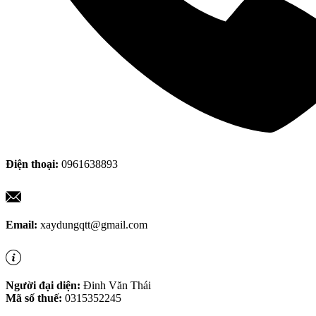
Điện thoại:
0961638893
Email:
xaydungqtt@gmail.com
Người đại diện:
Đinh Văn Thái
Mã số thuế:
0315352245