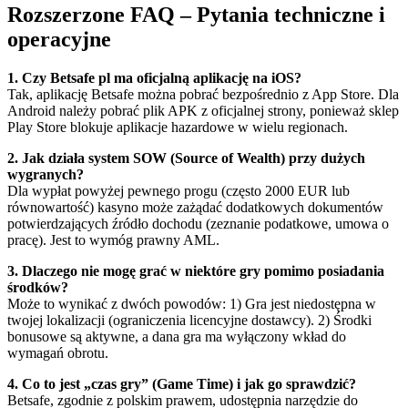
Rozszerzone FAQ – Pytania techniczne i
operacyjne
1. Czy Betsafe pl ma oficjalną aplikację na iOS?
Tak, aplikację Betsafe można pobrać bezpośrednio z App Store. Dla
Android należy pobrać plik APK z oficjalnej strony, ponieważ sklep
Play Store blokuje aplikacje hazardowe w wielu regionach.
2. Jak działa system SOW (Source of Wealth) przy dużych
wygranych?
Dla wypłat powyżej pewnego progu (często 2000 EUR lub
równowartość) kasyno może zażądać dodatkowych dokumentów
potwierdzających źródło dochodu (zeznanie podatkowe, umowa o
pracę). Jest to wymóg prawny AML.
3. Dlaczego nie mogę grać w niektóre gry pomimo posiadania
środków?
Może to wynikać z dwóch powodów: 1) Gra jest niedostępna w
twojej lokalizacji (ograniczenia licencyjne dostawcy). 2) Środki
bonusowe są aktywne, a dana gra ma wyłączony wkład do
wymagań obrotu.
4. Co to jest „czas gry” (Game Time) i jak go sprawdzić?
Betsafe, zgodnie z polskim prawem, udostępnia narzędzie do