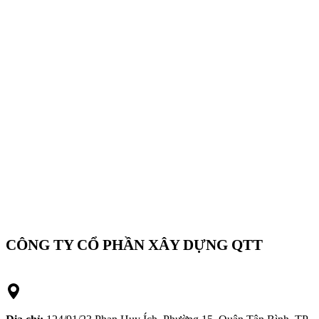
CÔNG TY CỔ PHẦN XÂY DỰNG QTT