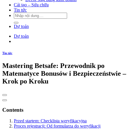
Cải tạo – Sửa chữa
Tin tức
Dự toán
Dự toán
Tin tức
Mastering Betsafe: Przewodnik po
Matematyce Bonusów i Bezpieczeństwie –
Krok po Kroku
Contents
Przed startem: Checklista weryfikacyjna
Proces rejestracji: Od formularza do weryfikacji