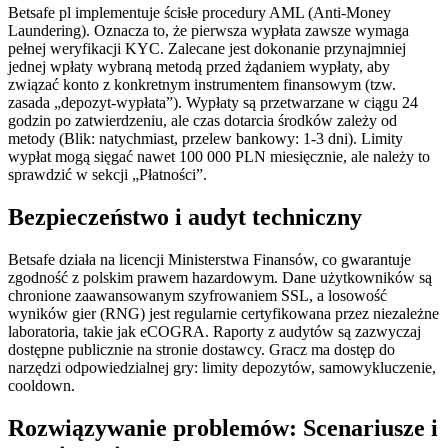
Betsafe pl implementuje ścisłe procedury AML (Anti-Money
Laundering). Oznacza to, że pierwsza wypłata zawsze wymaga
pełnej weryfikacji KYC. Zalecane jest dokonanie przynajmniej
jednej wpłaty wybraną metodą przed żądaniem wypłaty, aby
związać konto z konkretnym instrumentem finansowym (tzw.
zasada „depozyt-wypłata”). Wypłaty są przetwarzane w ciągu 24
godzin po zatwierdzeniu, ale czas dotarcia środków zależy od
metody (Blik: natychmiast, przelew bankowy: 1-3 dni). Limity
wypłat mogą sięgać nawet 100 000 PLN miesięcznie, ale należy to
sprawdzić w sekcji „Płatności”.
Bezpieczeństwo i audyt techniczny
Betsafe działa na licencji Ministerstwa Finansów, co gwarantuje
zgodność z polskim prawem hazardowym. Dane użytkowników są
chronione zaawansowanym szyfrowaniem SSL, a losowość
wyników gier (RNG) jest regularnie certyfikowana przez niezależne
laboratoria, takie jak eCOGRA. Raporty z audytów są zazwyczaj
dostępne publicznie na stronie dostawcy. Gracz ma dostęp do
narzędzi odpowiedzialnej gry: limity depozytów, samowykluczenie,
cooldown.
Rozwiązywanie problemów: Scenariusze i