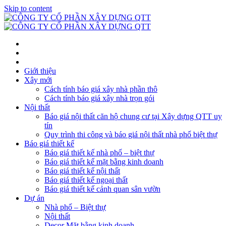
Skip to content
Giới thiệu
Xây mới
Cách tính báo giá xây nhà phần thô
Cách tính báo giá xây nhà trọn gói
Nội thất
Báo giá nội thất căn hộ chung cư tại Xây dựng QTT uy
tín
Quy trình thi công và báo giá nội thất nhà phố biệt thự
Báo giá thiết kế
Báo giá thiết kế nhà phố – biệt thự
Báo giá thiết kế mặt bằng kinh doanh
Báo giá thiết kế nội thất
Báo giá thiết kế ngoại thất
Báo giá thiết kế cảnh quan sân vườn
Dự án
Nhà phố – Biệt thự
Nội thất
Decor Mặt bằng kinh doanh