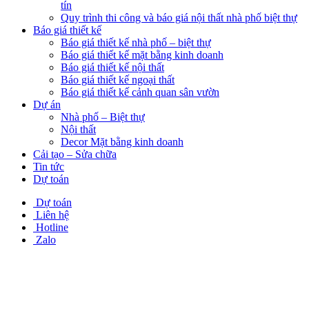
tín
Quy trình thi công và báo giá nội thất nhà phố biệt thự
Báo giá thiết kế
Báo giá thiết kế nhà phố – biệt thự
Báo giá thiết kế mặt bằng kinh doanh
Báo giá thiết kế nội thất
Báo giá thiết kế ngoại thất
Báo giá thiết kế cảnh quan sân vườn
Dự án
Nhà phố – Biệt thự
Nội thất
Decor Mặt bằng kinh doanh
Cải tạo – Sửa chữa
Tin tức
Dự toán
Dự toán
Liên hệ
Hotline
Zalo