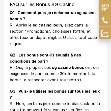
FAQ sur les Bonus SG Casino
Q1 : Comment puis-je réclamer un sg casino
bonus ?
R : Après le
sg casino login
, allez dans la
section “Promotions”, choisissez l’offre, et
effectuez un dépôt éligible. Utilisez tout code
requis.
Q2 : Les bonus sont-ils soumis à des
conditions de pari ?
R : Oui, la plupart des
sg casino bonus
ont des
exigences de pari, comme 30x le montant du
bonus, à respecter avant tout retrait.
Q3 : Puis-je utiliser les bonus sur tous les jeux
?
R : Non, certains jeux comme le blackjack ou la
roulette peuvent être exclus ; vérifiez les