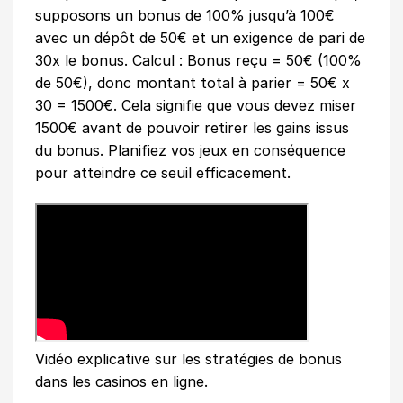
supposons un bonus de 100% jusqu’à 100€
avec un dépôt de 50€ et un exigence de pari de
30x le bonus. Calcul : Bonus reçu = 50€ (100%
de 50€), donc montant total à parier = 50€ x
30 = 1500€. Cela signifie que vous devez miser
1500€ avant de pouvoir retirer les gains issus
du bonus. Planifiez vos jeux en conséquence
pour atteindre ce seuil efficacement.
Vidéo explicative sur les stratégies de bonus
dans les casinos en ligne.