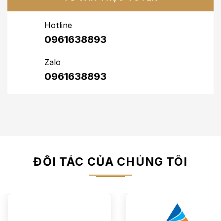
Hotline
0961638893
Zalo
0961638893
ĐỐI TÁC CỦA CHÚNG TÔI