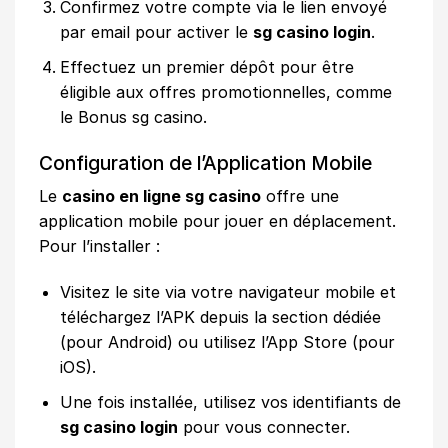
Confirmez votre compte via le lien envoyé
par email pour activer le
sg casino login
.
Effectuez un premier dépôt pour être
éligible aux offres promotionnelles, comme
le
Bonus sg casino
.
Configuration de l’Application Mobile
Le
casino en ligne sg casino
offre une
application mobile pour jouer en déplacement.
Pour l’installer :
Visitez le site via votre navigateur mobile et
téléchargez l’APK depuis la section dédiée
(pour Android) ou utilisez l’App Store (pour
iOS).
Une fois installée, utilisez vos identifiants de
sg casino login
pour vous connecter.