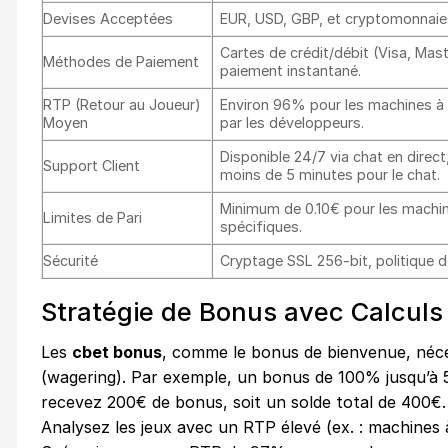
Devises Acceptées
EUR, USD, GBP, et cryptomonnaie
Cartes de crédit/débit (Visa, Mast
Méthodes de Paiement
paiement instantané.
RTP (Retour au Joueur)
Environ 96% pour les machines à s
Moyen
par les développeurs.
Disponible 24/7 via chat en dire
Support Client
moins de 5 minutes pour le chat.
Minimum de 0.10€ pour les machine
Limites de Pari
spécifiques.
Sécurité
Cryptage SSL 256-bit, politique de
Stratégie de Bonus avec Calcul
Les
cbet bonus
, comme le bonus de bienvenue, néc
(wagering). Par exemple, un bonus de 100% jusqu’à 5
recevez 200€ de bonus, soit un solde total de 400€.
Analysez les jeux avec un RTP élevé (ex. : machines 