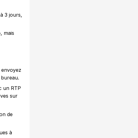
à 3 jours,
, mais
u envoyez
 bureau.
ec un RTP
ives sur
ion de
ques à