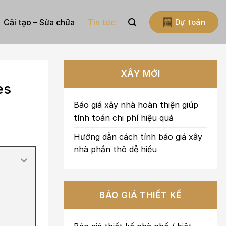
Cải tạo – Sửa chữa
Tin tức
Dự toán
XÂY MỚI
es
Báo giá xây nhà hoàn thiện giúp
tính toán chi phí hiệu quả
Hướng dẫn cách tính báo giá xây
nhà phần thô dễ hiểu
BÁO GIÁ THIẾT KẾ