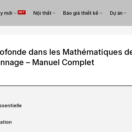
y mới
Nội thất
Báo giá thiết kế
Dự án
Profonde dans les Mathématiques d
annage – Manuel Complet
ssentielle
sation