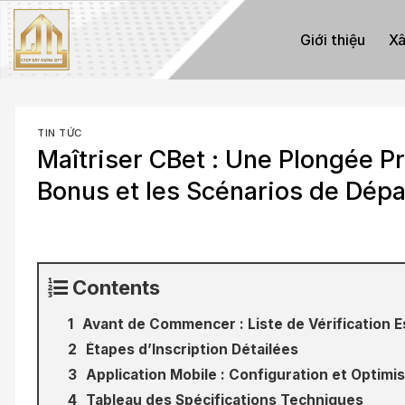
Skip
to
Giới thiệu
Xâ
content
TIN TỨC
Maîtriser CBet : Une Plongée 
Bonus et les Scénarios de Dép
Contents
Avant de Commencer : Liste de Vérification E
Étapes d’Inscription Détailées
Application Mobile : Configuration et Optimi
Tableau des Spécifications Techniques