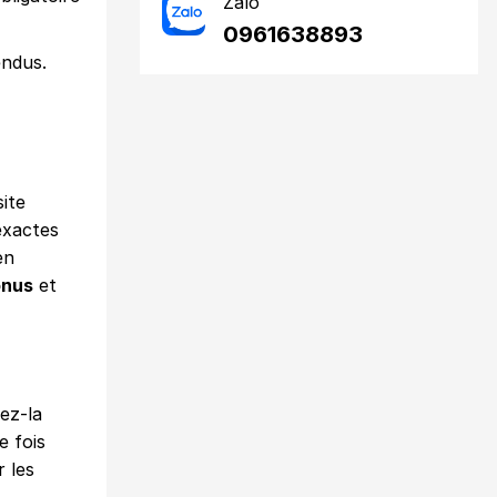
Zalo
0961638893
endus.
ite
 exactes
en
onus
et
ez-la
e fois
 les