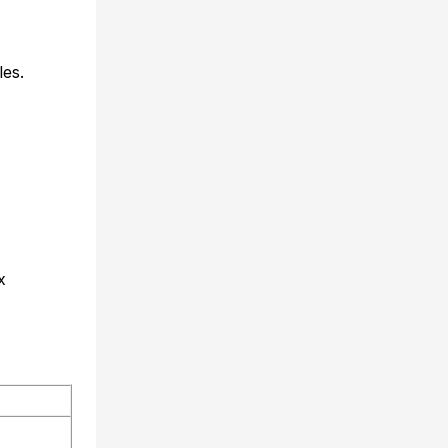
les.
x