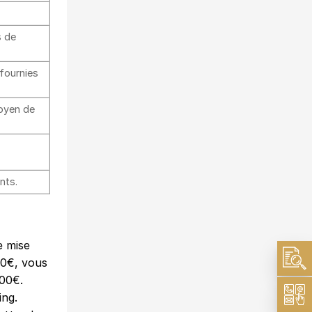
s de
 fournies
moyen de
nts.
e mise
00€, vous
000€.
ing.