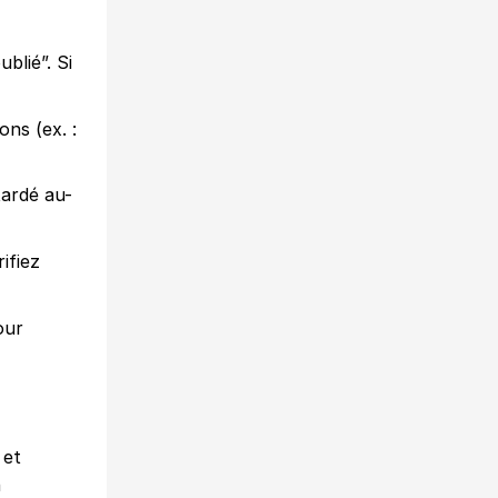
blié”. Si
ons (ex. :
tardé au-
ifiez
our
 et
n