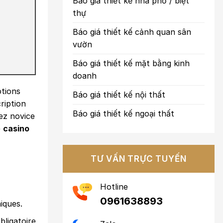
Báo giá thiết kế nhà phố / biệt
thự
Báo giá thiết kế cảnh quan sân
vườn
Báo giá thiết kế mặt bằng kinh
doanh
otions
Báo giá thiết kế nội thất
ription
Báo giá thiết kế ngoại thất
ez novice
e
casino
TƯ VẤN TRỰC TUYẾN
Hotline
0961638893
iques.
bligatoire