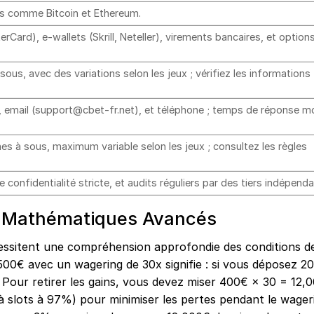
s comme Bitcoin et Ethereum.
erCard), e-wallets (Skrill, Neteller), virements bancaires, et option
ous, avec des variations selon les jeux ; vérifiez les informations
ct, email (support@cbet-fr.net), et téléphone ; temps de réponse 
s à sous, maximum variable selon les jeux ; consultez les règles
 confidentialité stricte, et audits réguliers par des tiers indépenda
s Mathématiques Avancés
essitent une compréhension approfondie des conditions d
00€ avec un wagering de 30x signifie : si vous déposez 2
 Pour retirer les gains, vous devez miser 400€ × 30 = 12,
à slots à 97%) pour minimiser les pertes pendant le wager