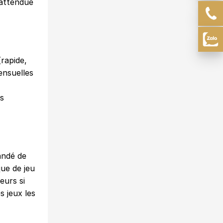
 attendue
rapide,
ensuelles
es
andé de
que de jeu
eurs si
s jeux les