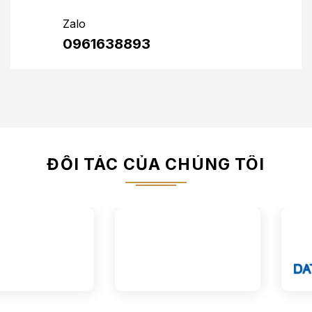
Zalo
0961638893
ĐỐI TÁC CỦA CHÚNG TÔI