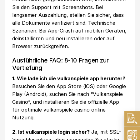
Sie den Support mit Screenshots. Bei
langsamer Auszahlung, stellen Sie sicher, dass
alle Dokumente verifiziert sind. Technische
Szenarien: Bei App-Crash auf mobilen Geräten,
deinstallieren und neu installieren oder auf
Browser zurückgreifen.
Ausführliche FAQ: 8-10 Fragen zur
Vertiefung
1. Wie lade ich die vulkanspiele app herunter?
Besuchen Sie den App Store (iOS) oder Google
Play (Android), suchen Sie nach “Vulkanspiele
Casino”, und installieren Sie die offizielle App
für optimale vulkanspiele casino online
Nutzung.
2. Ist vulkanspiele login sicher?
Ja, mit SSL-
Verschlüsselung, aber verwenden Sie starke