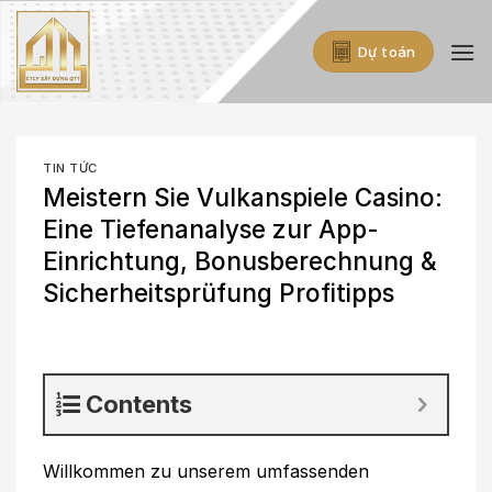
Skip
to
Dự toán
content
TIN TỨC
Meistern Sie Vulkanspiele Casino:
Eine Tiefenanalyse zur App-
Einrichtung, Bonusberechnung &
Sicherheitsprüfung Profitipps
Contents
Willkommen zu unserem umfassenden