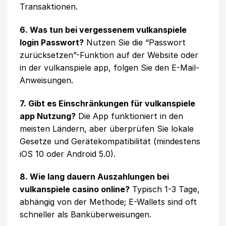
Transaktionen.
6. Was tun bei vergessenem vulkanspiele
login Passwort?
Nutzen Sie die “Passwort
zurücksetzen”-Funktion auf der Website oder
in der vulkanspiele app, folgen Sie den E-Mail-
Anweisungen.
7. Gibt es Einschränkungen für vulkanspiele
app Nutzung?
Die App funktioniert in den
meisten Ländern, aber überprüfen Sie lokale
Gesetze und Gerätekompatibilität (mindestens
iOS 10 oder Android 5.0).
8. Wie lang dauern Auszahlungen bei
vulkanspiele casino online?
Typisch 1-3 Tage,
abhängig von der Methode; E-Wallets sind oft
schneller als Banküberweisungen.