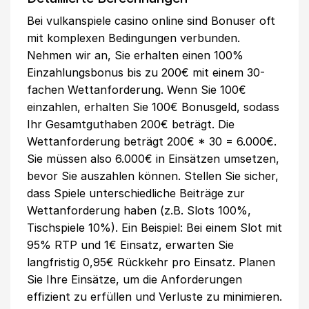
Bei vulkanspiele casino online sind Bonuser oft
mit komplexen Bedingungen verbunden.
Nehmen wir an, Sie erhalten einen 100%
Einzahlungsbonus bis zu 200€ mit einem 30-
fachen Wettanforderung. Wenn Sie 100€
einzahlen, erhalten Sie 100€ Bonusgeld, sodass
Ihr Gesamtguthaben 200€ beträgt. Die
Wettanforderung beträgt 200€ * 30 = 6.000€.
Sie müssen also 6.000€ in Einsätzen umsetzen,
bevor Sie auszahlen können. Stellen Sie sicher,
dass Spiele unterschiedliche Beiträge zur
Wettanforderung haben (z.B. Slots 100%,
Tischspiele 10%). Ein Beispiel: Bei einem Slot mit
95% RTP und 1€ Einsatz, erwarten Sie
langfristig 0,95€ Rückkehr pro Einsatz. Planen
Sie Ihre Einsätze, um die Anforderungen
effizient zu erfüllen und Verluste zu minimieren.