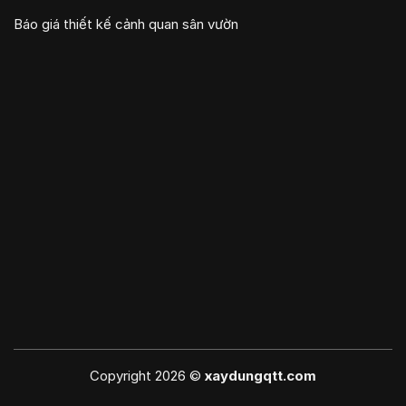
Báo giá thiết kế cảnh quan sân vườn
Copyright 2026 ©
xaydungqtt.com