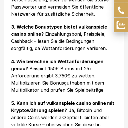
Passwörter und vermeiden Sie öffentliche
Netzwerke für zusätzliche Sicherheit.
3. Welche Bonustypen bietet vulkanspiele
casino online?
Einzahlungsboni, Freispiele,
Cashback – lesen Sie die Bedingungen
sorgfältig, da Wettanforderungen variieren.
4. Wie berechne ich Wettanforderungen
genau?
Beispiel: 150€ Bonus mit 25x
Anforderung ergibt 3.750€ zu wetten.
Multiplizieren Sie Bonusguthaben mit dem
Multiplikator und prüfen Sie Spielbeiträge.
5. Kann ich auf vulkanspiele casino online mit
Kryptowährung spielen?
Ja, Bitcoin und
andere Coins werden akzeptiert, bieten aber
volatile Kurse – überwachen Sie diese bei