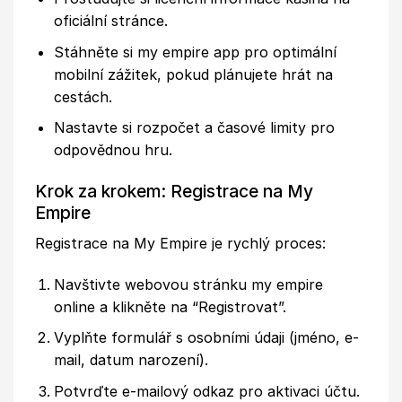
oficiální stránce.
Stáhněte si my empire app pro optimální
mobilní zážitek, pokud plánujete hrát na
cestách.
Nastavte si rozpočet a časové limity pro
odpovědnou hru.
Krok za krokem: Registrace na My
Empire
Registrace na My Empire je rychlý proces:
Navštivte webovou stránku my empire
online a klikněte na “Registrovat”.
Vyplňte formulář s osobními údaji (jméno, e-
mail, datum narození).
Potvrďte e-mailový odkaz pro aktivaci účtu.