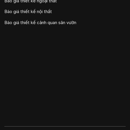
Báo giá thiết kế ngoại thất
Báo giá thiết kế nội thất
Báo giá thiết kế cảnh quan sân vườn