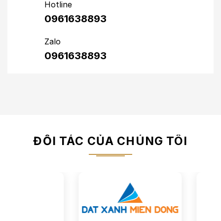
Hotline
0961638893
Zalo
0961638893
ĐỐI TÁC CỦA CHÚNG TÔI