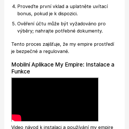
Proveďte první vklad a uplatněte uvítací
bonus, pokud je k dispozici.
Ověření účtu může být vyžadováno pro
výběry; nahrajte potřebné dokumenty.
Tento proces zajišťuje, že my empire prostředí
je bezpečné a regulované.
Mobilní Aplikace My Empire: Instalace a
Funkce
Video návod k instalaci a používání my empire