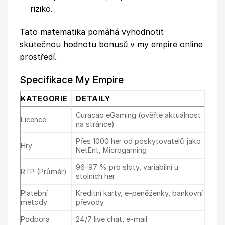
riziko.
Tato matematika pomáhá vyhodnotit
skutečnou hodnotu bonusů v my empire online
prostředí.
Specifikace My Empire
KATEGORIE
DETAILY
Curacao eGaming (ověřte aktuálnost
Licence
na stránce)
Přes 1000 her od poskytovatelů jako
Hry
NetEnt, Microgaming
96-97 % pro sloty, variabilní u
RTP (Průměr)
stolních her
Platební
Kreditní karty, e-peněženky, bankovní
metody
převody
Podpora
24/7 live chat, e-mail