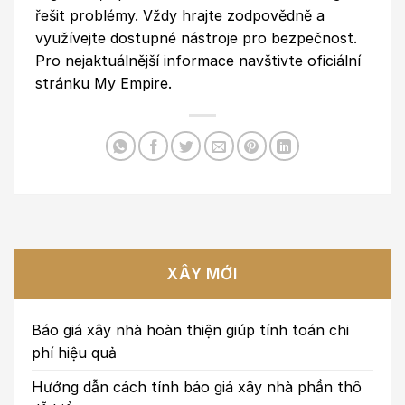
řešit problémy. Vždy hrajte zodpovědně a
využívejte dostupné nástroje pro bezpečnost.
Pro nejaktuálnější informace navštivte oficiální
stránku My Empire.
XÂY MỚI
Báo giá xây nhà hoàn thiện giúp tính toán chi
phí hiệu quả
Hướng dẫn cách tính báo giá xây nhà phần thô