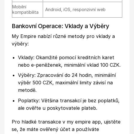
Mobilní
Android, iOS, responzivní web
kompatibilita
Bankovní Operace: Vklady a Výběry
My Empire nabízí různé metody pro vklady a
výběry:
Vklady: Okamžité pomocí kreditních karet
nebo e-peněženek, minimální vklad 100 CZK.
Výběry: Zpracování do 24 hodin, minimální
výběr 500 CZK, maximální limity závisí na
metodě.
Poplatky: Většina transakcí je bez poplatků,
ale ověřte u poskytovatele plateb.
Pro hladké transakce v my empire app, ujistěte
se, že máte ověřený účet a používáte