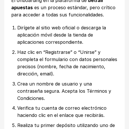
El onboarding en la plataforma de
betfair
apuestas
es un proceso estándar, pero crítico
para acceder a todas sus funcionalidades.
Dirígete al sitio web oficial o descarga la
aplicación móvil desde la tienda de
aplicaciones correspondiente.
Haz clic en “Registrarse” o “Unirse” y
completa el formulario con datos personales
precisos (nombre, fecha de nacimiento,
dirección, email).
Crea un nombre de usuario y una
contraseña segura. Acepta los Términos y
Condiciones.
Verifica tu cuenta de correo electrónico
haciendo clic en el enlace que recibirás.
Realiza tu primer depósito utilizando uno de