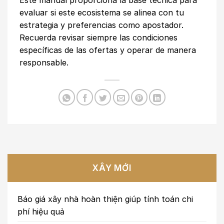
Este manual proporciona la base técnica para
evaluar si este ecosistema se alinea con tu
estrategia y preferencias como apostador.
Recuerda revisar siempre las condiciones
específicas de las ofertas y operar de manera
responsable.
XÂY MỚI
Báo giá xây nhà hoàn thiện giúp tính toán chi
phí hiệu quả