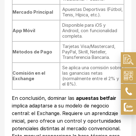
Apuestas Deportivas (Fútbol,
Mercado Principal
Tenis, Hípica, etc.).
Disponible para iOS y
App Móvil
Android, con funcionalidad
completa.
Tarjetas Visa/Mastercard,
Métodos de Pago
PayPal, Skrill, Neteller,
Transferencia Bancaria.
Se aplica una comisión sobre
Comisión en el
las ganancias netas
Exchange
(normalmente entre el 2% y
el 8%).
En conclusión, dominar las
apuestas betfair
implica adaptarse a su modelo de negocio
central: el Exchange. Requiere un aprendizaje
inicial, pero ofrece un control y oportunidades
potenciales distintas al mercado convencional.