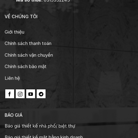
VỀ CHÚNG TÔI
Giới thiệu
Chính sách thanh toán
Chính sách vận chuyển
Chính sách bảo mật
Liên hệ
BÁO GIÁ
Báo giá thiết kế nhà phố/ biệt thự
Báo giá thiết kế mặt bằng kinh doanh