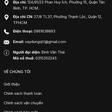
Địa chỉ:
124/91/23 Phan Huy Ích, Phường 15, Quận Tân
Bình, TP. HCM .
Địa chỉ CN:
27/8 TL37, Phường Thạnh Lộc, Quận 12,
TPHCM
Điện thoại:
0961638893
Email:
xaydungqtt@gmail.com
Người đại diện:
Đinh Văn Thái
Mã số thuế:
0315352245
VỀ CHÚNG TÔI
Giới thiệu
Chính sách thanh toán
Chính sách vận chuyển