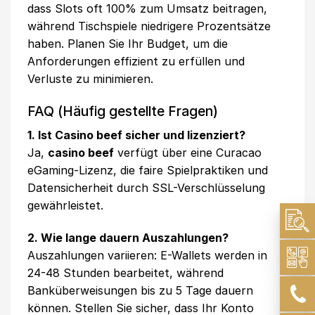
dass Slots oft 100% zum Umsatz beitragen,
während Tischspiele niedrigere Prozentsätze
haben. Planen Sie Ihr Budget, um die
Anforderungen effizient zu erfüllen und
Verluste zu minimieren.
FAQ (Häufig gestellte Fragen)
1. Ist Casino beef sicher und lizenziert?
Ja,
casino beef
verfügt über eine Curacao
eGaming-Lizenz, die faire Spielpraktiken und
Datensicherheit durch SSL-Verschlüsselung
gewährleistet.
2. Wie lange dauern Auszahlungen?
Auszahlungen variieren: E-Wallets werden in
24-48 Stunden bearbeitet, während
Banküberweisungen bis zu 5 Tage dauern
können. Stellen Sie sicher, dass Ihr Konto