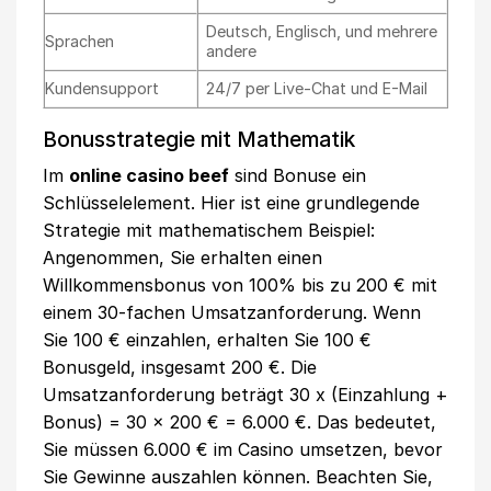
Deutsch, Englisch, und mehrere
Sprachen
andere
Kundensupport
24/7 per Live-Chat und E-Mail
Bonusstrategie mit Mathematik
Im
online casino beef
sind Bonuse ein
Schlüsselelement. Hier ist eine grundlegende
Strategie mit mathematischem Beispiel:
Angenommen, Sie erhalten einen
Willkommensbonus von 100% bis zu 200 € mit
einem 30-fachen Umsatzanforderung. Wenn
Sie 100 € einzahlen, erhalten Sie 100 €
Bonusgeld, insgesamt 200 €. Die
Umsatzanforderung beträgt 30 x (Einzahlung +
Bonus) = 30 x 200 € = 6.000 €. Das bedeutet,
Sie müssen 6.000 € im Casino umsetzen, bevor
Sie Gewinne auszahlen können. Beachten Sie,