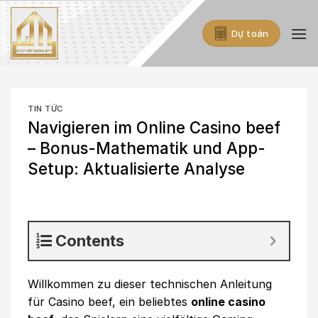
Skip
to
Dự toán
content
TIN TỨC
Navigieren im Online Casino beef
– Bonus-Mathematik und App-
Setup: Aktualisierte Analyse
Contents
Willkommen zu dieser technischen Anleitung
für
Casino beef
, ein beliebtes
online casino