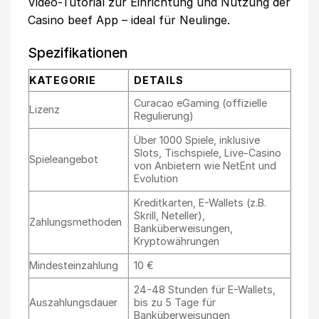
Video-Tutorial zur Einrichtung und Nutzung der
Casino beef App – ideal für Neulinge.
Spezifikationen
KATEGORIE
DETAILS
Curacao eGaming (offizielle
Lizenz
Regulierung)
Über 1000 Spiele, inklusive
Slots, Tischspiele, Live-Casino
Spieleangebot
von Anbietern wie NetEnt und
Evolution
Kreditkarten, E-Wallets (z.B.
Skrill, Neteller),
Zahlungsmethoden
Banküberweisungen,
Kryptowährungen
Mindesteinzahlung
10 €
24-48 Stunden für E-Wallets,
Auszahlungsdauer
bis zu 5 Tage für
Banküberweisungen