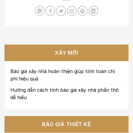
XÂY MỚI
Báo giá xây nhà hoàn thiện giúp tính toán chi
phí hiệu quả
Hướng dẫn cách tính báo giá xây nhà phần thô
dễ hiểu
BÁO GIÁ THIẾT KẾ