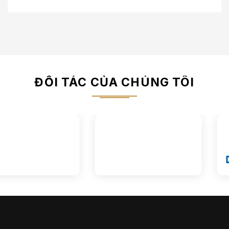
ĐỐI TÁC CỦA CHÚNG TÔI