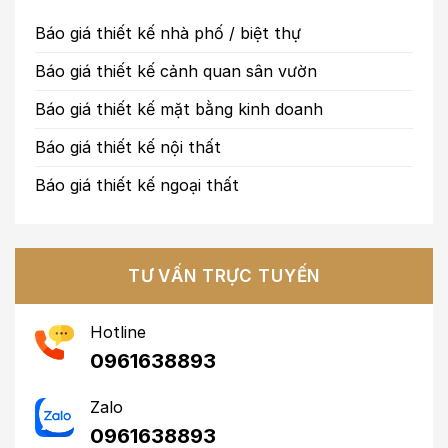
Báo giá thiết kế nhà phố / biệt thự
Báo giá thiết kế cảnh quan sân vườn
Báo giá thiết kế mặt bằng kinh doanh
Báo giá thiết kế nội thất
Báo giá thiết kế ngoại thất
TƯ VẤN TRỰC TUYẾN
Hotline
0961638893
Zalo
0961638893