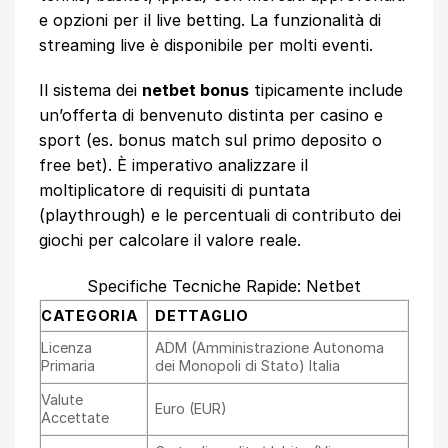
e opzioni per il live betting. La funzionalità di
streaming live è disponibile per molti eventi.
Il sistema dei
netbet bonus
tipicamente include
un’offerta di benvenuto distinta per casino e
sport (es. bonus match sul primo deposito o
free bet). È imperativo analizzare il
moltiplicatore di requisiti di puntata
(playthrough) e le percentuali di contributo dei
giochi per calcolare il valore reale.
Specifiche Tecniche Rapide: Netbet
CATEGORIA
DETTAGLIO
Licenza
ADM (Amministrazione Autonoma
Primaria
dei Monopoli di Stato) Italia
Valute
Euro (EUR)
Accettate