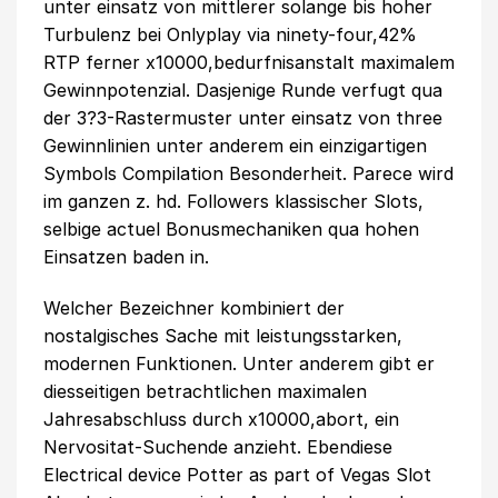
unter einsatz von mittlerer solange bis hoher
Turbulenz bei Onlyplay via ninety-four,42%
RTP ferner x10000,bedurfnisanstalt maximalem
Gewinnpotenzial. Dasjenige Runde verfugt qua
der 3?3-Rastermuster unter einsatz von three
Gewinnlinien unter anderem ein einzigartigen
Symbols Compilation Besonderheit. Parece wird
im ganzen z. hd. Followers klassischer Slots,
selbige actuel Bonusmechaniken qua hohen
Einsatzen baden in.
Welcher Bezeichner kombiniert der
nostalgisches Sache mit leistungsstarken,
modernen Funktionen. Unter anderem gibt er
diesseitigen betrachtlichen maximalen
Jahresabschluss durch x10000,abort, ein
Nervositat-Suchende anzieht. Ebendiese
Electrical device Potter as part of Vegas Slot