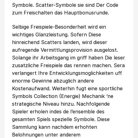
Symbole. Scatter-Symbole sie sind Der Code
zum Freischalten das Hauptbonusrunde.
Selbige Freispiele-Besonderheit wird ein
wichtiges Glanzleistung. Sofern Diese
hinreichend Scatters landen, wird dieser
aufregende Vermittlungsprovision ausgelost.
Solange ihr Arbeitsgang im griff haben Die leser
zusatzliche Freispiele das rennen machen. Sera
verlangert Ihre Entwicklungsmoglichkeiten uff
enorme Gewinne abzuglich andere
Kostenaufwand. Weiterhin fugt eine sportliche
Symbols Collection (Energie) Mechanik ‘ne
strategische Niveau hinzu. Nachfolgende
Spieler erholen indes de l’ensemble des
gesamten Spiels spezielle Symbole. Diese
Sammlung kann nachdem erhohten
Belohnungen unter anderem