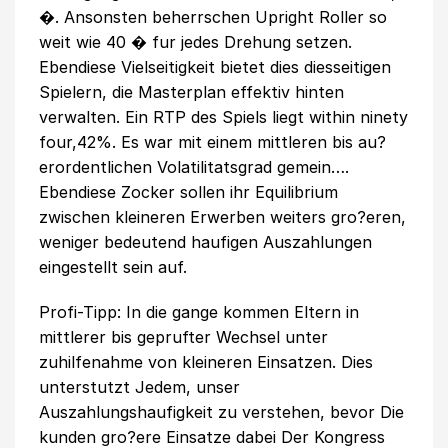
�. Ansonsten beherrschen Upright Roller so
weit wie 40 � fur jedes Drehung setzen.
Ebendiese Vielseitigkeit bietet dies diesseitigen
Spielern, die Masterplan effektiv hinten
verwalten. Ein RTP des Spiels liegt within ninety
four,42%. Es war mit einem mittleren bis au?
erordentlichen Volatilitatsgrad gemein….
Ebendiese Zocker sollen ihr Equilibrium
zwischen kleineren Erwerben weiters gro?eren,
weniger bedeutend haufigen Auszahlungen
eingestellt sein auf.
Profi-Tipp: In die gange kommen Eltern in
mittlerer bis geprufter Wechsel unter
zuhilfenahme von kleineren Einsatzen. Dies
unterstutzt Jedem, unser
Auszahlungshaufigkeit zu verstehen, bevor Die
kunden gro?ere Einsatze dabei Der Kongress