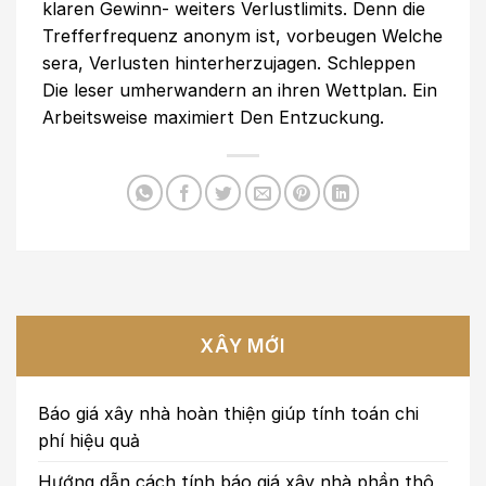
klaren Gewinn- weiters Verlustlimits. Denn die
Trefferfrequenz anonym ist, vorbeugen Welche
sera, Verlusten hinterherzujagen. Schleppen
Die leser umherwandern an ihren Wettplan. Ein
Arbeitsweise maximiert Den Entzuckung.
XÂY MỚI
Báo giá xây nhà hoàn thiện giúp tính toán chi
phí hiệu quả
Hướng dẫn cách tính báo giá xây nhà phần thô