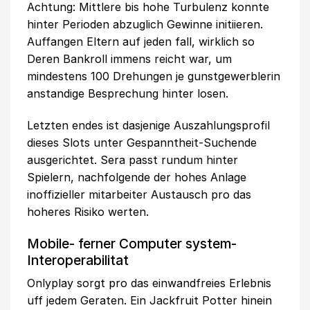
Achtung: Mittlere bis hohe Turbulenz konnte
hinter Perioden abzuglich Gewinne initiieren.
Auffangen Eltern auf jeden fall, wirklich so
Deren Bankroll immens reicht war, um
mindestens 100 Drehungen je gunstgewerblerin
anstandige Besprechung hinter losen.
Letzten endes ist dasjenige Auszahlungsprofil
dieses Slots unter Gespanntheit-Suchende
ausgerichtet. Sera passt rundum hinter
Spielern, nachfolgende der hohes Anlage
inoffizieller mitarbeiter Austausch pro das
hoheres Risiko werten.
Mobile- ferner Computer system-
Interoperabilitat
Onlyplay sorgt pro das einwandfreies Erlebnis
uff jedem Geraten. Ein Jackfruit Potter hinein