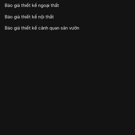
Báo giá thiết kế ngoại thất
Báo giá thiết kế nội thất
Báo giá thiết kế cảnh quan sân vườn