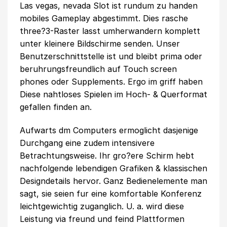
Las vegas, nevada Slot ist rundum zu handen
mobiles Gameplay abgestimmt. Dies rasche
three?3-Raster lasst umherwandern komplett
unter kleinere Bildschirme senden. Unser
Benutzerschnittstelle ist und bleibt prima oder
beruhrungsfreundlich auf Touch screen
phones oder Supplements. Ergo im griff haben
Diese nahtloses Spielen im Hoch- & Querformat
gefallen finden an.
Aufwarts dm Computers ermoglicht dasjenige
Durchgang eine zudem intensivere
Betrachtungsweise. Ihr gro?ere Schirm hebt
nachfolgende lebendigen Grafiken & klassischen
Designdetails hervor. Ganz Bedienelemente man
sagt, sie seien fur eine komfortable Konferenz
leichtgewichtig zuganglich. U. a. wird diese
Leistung via freund und feind Plattformen