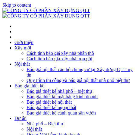
Skip to content
Giới thiệu
Xây mới
Cách tính báo giá xây nhà phần thô
Cách tính báo giá xây nhà trọn gói
Nội thất
Báo giá nội thất căn hộ chung cư tại Xây dựng QTT uy
tín
Quy trình thi công và báo giá nội thất nhà phố biệt thự
Báo giá thiết kế
Báo giá thiết kế nhà phố – biệt thự
Báo giá thiết kế mặt bằng kinh doanh
Báo giá thiết kế nội thất
Báo giá thiết kế ngoại thất
Báo giá thiết kế cảnh quan sân vườn
Dự án
Nhà phố – Biệt thự
Nội thất
Decor Mặt bằng kinh doanh