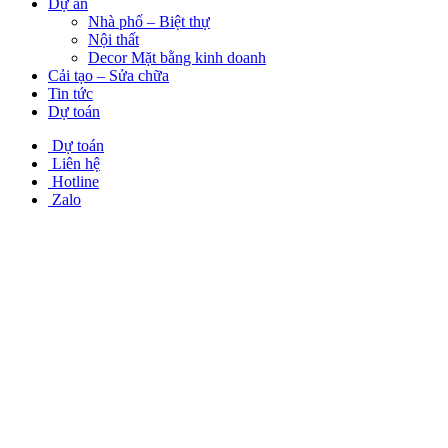
Dự án
Nhà phố – Biệt thự
Nội thất
Decor Mặt bằng kinh doanh
Cải tạo – Sửa chữa
Tin tức
Dự toán
Dự toán
Liên hệ
Hotline
Zalo