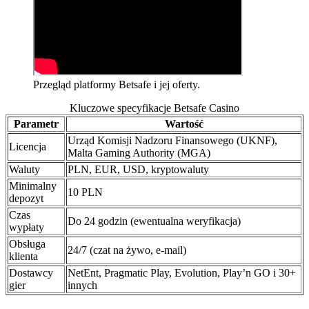
Przegląd platformy Betsafe i jej oferty.
Kluczowe specyfikacje Betsafe Casino
Parametr
Wartość
Urząd Komisji Nadzoru Finansowego (UKNF),
Licencja
Malta Gaming Authority (MGA)
Waluty
PLN, EUR, USD, kryptowaluty
Minimalny
10 PLN
depozyt
Czas
Do 24 godzin (ewentualna weryfikacja)
wypłaty
Obsługa
24/7 (czat na żywo, e-mail)
klienta
Dostawcy
NetEnt, Pragmatic Play, Evolution, Play’n GO i 30+
gier
innych