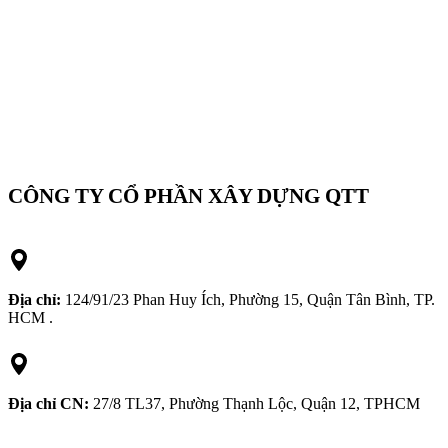
CÔNG TY CỔ PHẦN XÂY DỰNG QTT
Địa chỉ:
124/91/23 Phan Huy Ích, Phường 15, Quận Tân Bình, TP.
HCM .
Địa chỉ CN:
27/8 TL37, Phường Thạnh Lộc, Quận 12, TPHCM