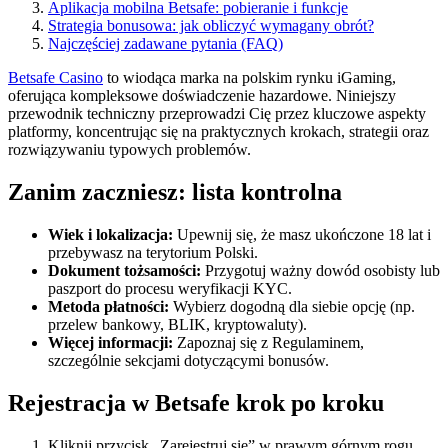
Aplikacja mobilna Betsafe: pobieranie i funkcje
Strategia bonusowa: jak obliczyć wymagany obrót?
Najczęściej zadawane pytania (FAQ)
Betsafe Casino
to wiodąca marka na polskim rynku iGaming,
oferująca kompleksowe doświadczenie hazardowe. Niniejszy
przewodnik techniczny przeprowadzi Cię przez kluczowe aspekty
platformy, koncentrując się na praktycznych krokach, strategii oraz
rozwiązywaniu typowych problemów.
Zanim zaczniesz: lista kontrolna
Wiek i lokalizacja:
Upewnij się, że masz ukończone 18 lat i
przebywasz na terytorium Polski.
Dokument tożsamości:
Przygotuj ważny dowód osobisty lub
paszport do procesu weryfikacji KYC.
Metoda płatności:
Wybierz dogodną dla siebie opcję (np.
przelew bankowy, BLIK, kryptowaluty).
Więcej informacji:
Zapoznaj się z Regulaminem,
szczególnie sekcjami dotyczącymi bonusów.
Rejestracja w Betsafe krok po kroku
Kliknij przycisk „Zarejestruj się” w prawym górnym rogu