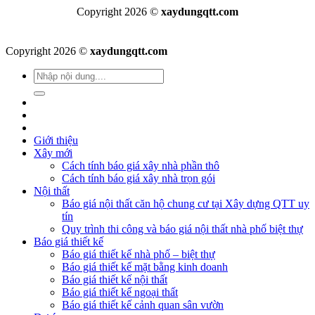
Copyright 2026 ©
xaydungqtt.com
Copyright 2026 ©
xaydungqtt.com
Giới thiệu
Xây mới
Cách tính báo giá xây nhà phần thô
Cách tính báo giá xây nhà trọn gói
Nội thất
Báo giá nội thất căn hộ chung cư tại Xây dựng QTT uy
tín
Quy trình thi công và báo giá nội thất nhà phố biệt thự
Báo giá thiết kế
Báo giá thiết kế nhà phố – biệt thự
Báo giá thiết kế mặt bằng kinh doanh
Báo giá thiết kế nội thất
Báo giá thiết kế ngoại thất
Báo giá thiết kế cảnh quan sân vườn