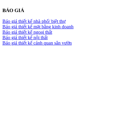
BÁO GIÁ
Báo giá thiết kế nhà phố/ biệt thự
Báo giá thiết kế mặt bằng kinh doanh
Báo giá thiết kế ngoại thất
Báo giá thiết kế nội thất
Báo giá thiết kế cảnh quan sân vườn