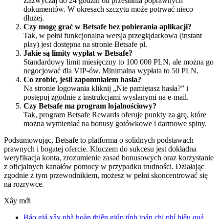
Zazwyczaj do 24 godzin od przesłania poprawnych
dokumentów. W okresach szczytu może potrwać nieco
dłużej.
Czy mogę grać w Betsafe bez pobierania aplikacji?
Tak, w pełni funkcjonalna wersja przeglądarkowa (instant
play) jest dostępna na stronie Betsafe pl.
Jakie są limity wypłat w Betsafe?
Standardowy limit miesięczny to 100 000 PLN, ale można go
negocjować dla VIP-ów. Minimalna wypłata to 50 PLN.
Co zrobić, jeśli zapomniałem hasła?
Na stronie logowania kliknij „Nie pamiętasz hasła?” i
postępuj zgodnie z instrukcjami wysłanymi na e-mail.
Czy Betsafe ma program lojalnościowy?
Tak, program Betsafe Rewards oferuje punkty za grę, które
można wymieniać na bonusy gotówkowe i darmowe spiny.
Podsumowując, Betsafe to platforma o solidnych podstawach
prawnych i bogatej ofercie. Kluczem do sukcesu jest dokładna
weryfikacja konta, zrozumienie zasad bonusowych oraz korzystanie
z oficjalnych kanałów pomocy w przypadku trudności. Działając
zgodnie z tym przewodnikiem, możesz w pełni skoncentrować się
na rozrywce.
Xây mới
Báo giá xây nhà hoàn thiện giúp tính toán chi phí hiệu quả