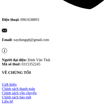
Điện thoại:
0961638893
Email:
xaydungqtt@gmail.com
Người đại diện:
Đinh Văn Thái
Mã số thuế:
0315352245
VỀ CHÚNG TÔI
Giới thiệu
Chính sách thanh toán
Chính sách vận chuyển
Chính sách bảo mật
Liên hệ