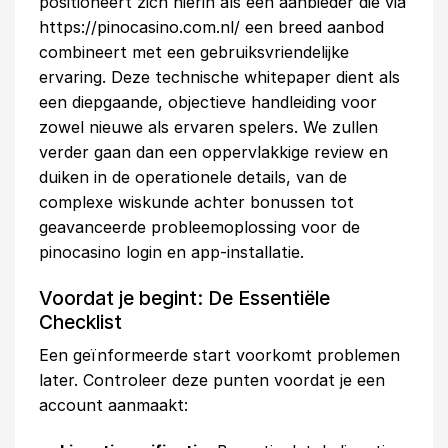
positioneert zich hierin als een aanbieder die via
https://pinocasino.com.nl/
een breed aanbod
combineert met een gebruiksvriendelijke
ervaring. Deze technische whitepaper dient als
een diepgaande, objectieve handleiding voor
zowel nieuwe als ervaren spelers. We zullen
verder gaan dan een oppervlakkige review en
duiken in de operationele details, van de
complexe wiskunde achter bonussen tot
geavanceerde probleemoplossing voor de
pinocasino login en app-installatie.
Voordat je begint: De Essentiële
Checklist
Een geïnformeerde start voorkomt problemen
later. Controleer deze punten voordat je een
account aanmaakt: