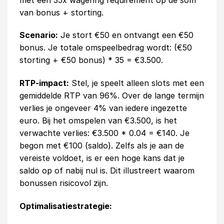
van bonus + storting.
Scenario:
Je stort €50 en ontvangt een €50
bonus. Je totale omspeelbedrag wordt: (€50
storting + €50 bonus) * 35 = €3.500.
RTP-impact:
Stel, je speelt alleen slots met een
gemiddelde RTP van 96%. Over de lange termijn
verlies je ongeveer 4% van iedere ingezette
euro. Bij het omspelen van €3.500, is het
verwachte verlies: €3.500 * 0.04 = €140. Je
begon met €100 (saldo). Zelfs als je aan de
vereiste voldoet, is er een hoge kans dat je
saldo op of nabij nul is. Dit illustreert waarom
bonussen risicovol zijn.
Optimalisatiestrategie: