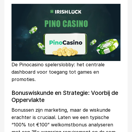
De Pinocasino spelerslobby: het centrale
dashboard voor toegang tot games en
promoties.
Bonuswiskunde en Strategie: Voorbij de
Oppervlakte
Bonussen zijn marketing, maar de wiskunde
erachter is cruciaal. Laten we een typische
“100% tot €100” welkomstbonus analyseren
met een 35x wagering requirement op de som