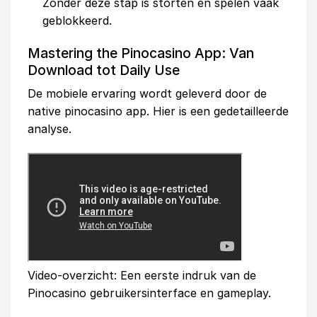
Zonder deze stap is storten en spelen vaak
geblokkeerd.
Mastering the Pinocasino App: Van
Download tot Daily Use
De mobiele ervaring wordt geleverd door de
native pinocasino app. Hier is een gedetailleerde
analyse.
Video-overzicht: Een eerste indruk van de
Pinocasino gebruikersinterface en gameplay.