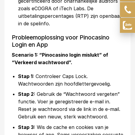
gecertificeerd door onafhankelijke auditors
zoals eCOGRA of iTech Labs. De
uitbetalingspercentages (RTP) zijn openbaar
in de spelinfo.
Probleemoplossing voor Pinocasino
Login en App
Scenario 1: “Pinocasino login mislukt” of
“Verkeerd wachtwoord”.
Stap 1:
Controleer Caps Lock.
Wachtwoorden zijn hoofdlettergevoelig.
Stap 2:
Gebruik de “Wachtwoord vergeten”
functie. Voer je geregistreerde e-mail in.
Reset je wachtwoord via de link in de e-mail.
Gebruik een nieuw, sterk wachtwoord.
Stap 3:
Wis de cache en cookies van je
browser of app. Soms veroorzaken corrupte