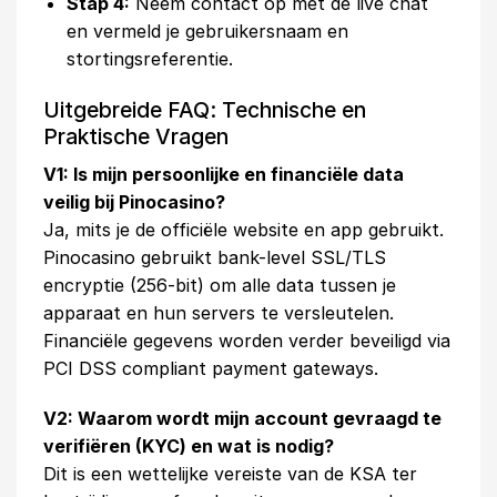
Stap 4:
Neem contact op met de live chat
en vermeld je gebruikersnaam en
stortingsreferentie.
Uitgebreide FAQ: Technische en
Praktische Vragen
V1: Is mijn persoonlijke en financiële data
veilig bij Pinocasino?
Ja, mits je de officiële website en app gebruikt.
Pinocasino gebruikt bank-level SSL/TLS
encryptie (256-bit) om alle data tussen je
apparaat en hun servers te versleutelen.
Financiële gegevens worden verder beveiligd via
PCI DSS compliant payment gateways.
V2: Waarom wordt mijn account gevraagd te
verifiëren (KYC) en wat is nodig?
Dit is een wettelijke vereiste van de KSA ter