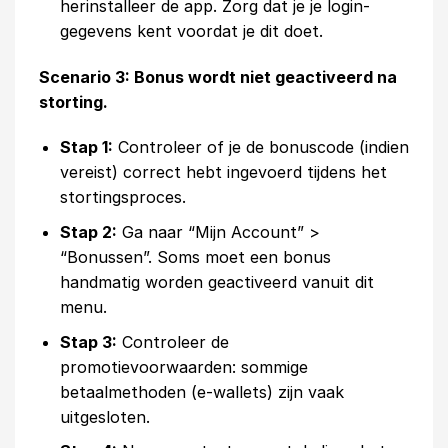
herinstalleer de app. Zorg dat je je login-
gegevens kent voordat je dit doet.
Scenario 3: Bonus wordt niet geactiveerd na
storting.
Stap 1:
Controleer of je de bonuscode (indien
vereist) correct hebt ingevoerd tijdens het
stortingsproces.
Stap 2:
Ga naar “Mijn Account” >
“Bonussen”. Soms moet een bonus
handmatig worden geactiveerd vanuit dit
menu.
Stap 3:
Controleer de
promotievoorwaarden: sommige
betaalmethoden (e-wallets) zijn vaak
uitgesloten.