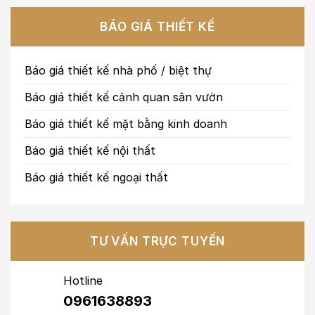
BÁO GIÁ THIẾT KẾ
Báo giá thiết kế nhà phố / biệt thự
Báo giá thiết kế cảnh quan sân vườn
Báo giá thiết kế mặt bằng kinh doanh
Báo giá thiết kế nội thất
Báo giá thiết kế ngoại thất
TƯ VẤN TRỰC TUYẾN
Hotline
0961638893