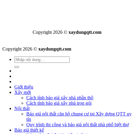
Copyright 2026 ©
xaydungqtt.com
Copyright 2026 ©
xaydungqtt.com
Giới thiệu
Xây mới
Cách tính báo giá xây nhà phần thô
Cách tính báo giá xây nhà trọn gói
Nội thất
Báo giá nội thất căn hộ chung cư tại Xây dựng QTT uy
tín
Quy trình thi công và báo giá nội thất nhà phố biệt thự
Báo giá thiết kế