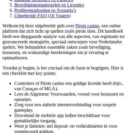
Beveiligingsmaatregelen en Licenties
Probleemoplossing en Scenario’s
Uitgebreide FAQ (10 Vragen)
Welkom bij deze uitgebreide gids over
Pirots casino
, een online
platform dat zich richt op spellen zoals pirots slots. Dit handboek
biedt een diepgaande analyse van alle aspecten, van registratie tot
geavanceerde strategieën, speciaal ontworpen voor Nederlandse
spelers. We behandelen essentiële zaken zoals beveiliging,
bonussen, en wiskundige berekeningen om je ervaring te
optimaliseren.
Voordat je begint, is het cruciaal om de basis te begrijpen. Hier is
een checklist met key points:
Controleer of Pirots casino een geldige licentie heeft (bijv.,
van Curaçao of MGA).
Lees de Algemene Voorwaarden, vooral voor bonussen en
opnames.
Zorg voor een stabiele internetverbinding voor soepele
gameplay.
Download de mobiele app indien beschikbaar voor
gemakkelijke toegang.
Weet je limieten: stel deposit- en verlieslimieten in voor
verantwoord gokken.