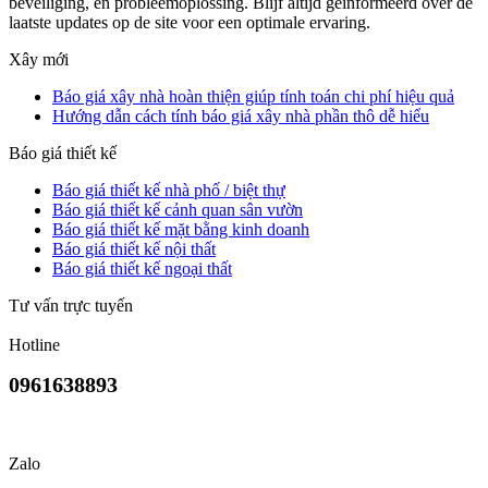
beveiliging, en probleemoplossing. Blijf altijd geïnformeerd over de
laatste updates op de site voor een optimale ervaring.
Xây mới
Báo giá xây nhà hoàn thiện giúp tính toán chi phí hiệu quả
Hướng dẫn cách tính báo giá xây nhà phần thô dễ hiểu
Báo giá thiết kế
Báo giá thiết kế nhà phố / biệt thự
Báo giá thiết kế cảnh quan sân vườn
Báo giá thiết kế mặt bằng kinh doanh
Báo giá thiết kế nội thất
Báo giá thiết kế ngoại thất
Tư vấn trực tuyến
Hotline
0961638893
Zalo