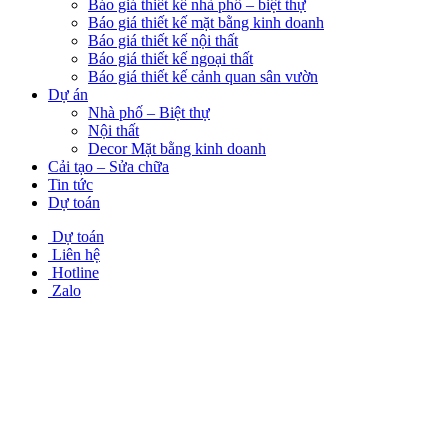
Báo giá thiết kế nhà phố – biệt thự
Báo giá thiết kế mặt bằng kinh doanh
Báo giá thiết kế nội thất
Báo giá thiết kế ngoại thất
Báo giá thiết kế cảnh quan sân vườn
Dự án
Nhà phố – Biệt thự
Nội thất
Decor Mặt bằng kinh doanh
Cải tạo – Sửa chữa
Tin tức
Dự toán
Dự toán
Liên hệ
Hotline
Zalo