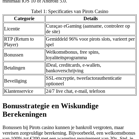
minimaal iOS 10 of Android 5.0.
Tabel 1: Specificaties van Pirots Casino
Categorie
Details
Curaçao eGaming (aanname, controleer op
Licentie
de site)
RTP (Return to
Gemiddeld 96% voor pirots slots, varieert per
Player)
spel
Welkomstbonus, free spins,
Bonussen
loyaliteitsprogramma
iDeal, creditcards, e-wallets,
Betalingen
bankoverschrijving
SSL-encryptie, tweefactorauthenticatie
Beveiliging
optioneel
Klantenservice
24/7 live chat, e-mail, telefoon
Bonusstrategie en Wiskundige
Berekeningen
Bonussen bij Pirots casino kunnen je bankroll vergroten, maar
vereisen zorgvuldige berekening. Bijvoorbeeld, een welkomstbonus
van 100% tot €200 met een wagering requirement van 30x. Stel, je