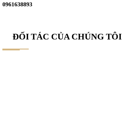
0961638893
ĐỐI TÁC CỦA CHÚNG TÔI