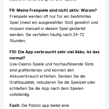
F9: Meine Freispiele sind nicht aktiv. Warum?
Freispiele werden oft nur für ein bestimmtes
Spiel (meist ein ausgewählter Slot) gewährt und
müssen manuell in diesem Spiel gestartet
werden. Sie verfallen häufig nach 24-72
Stunden.
F10: Die App verbraucht sehr viel Akku. Ist das
normal?
Live-Casino-Spiele und hochauflösende Slots
sind grafikintensiv und können den
Akkuverbrauch erhöhen. Senken Sie die
Grafikqualität, reduzieren Sie die Spielzeit oder
schließen Sie die App nach dem Spielen
vollständig.
Fazit:
Die Pistolo app bietet eine