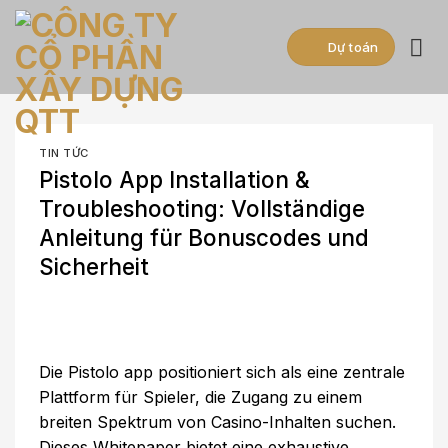
Skip
to
Dự toán
content
TIN TỨC
Pistolo App Installation &
Troubleshooting: Vollständige
Anleitung für Bonuscodes und
Sicherheit
Die
Pistolo app
positioniert sich als eine zentrale
Plattform für Spieler, die Zugang zu einem
breiten Spektrum von Casino-Inhalten suchen.
Dieses Whitepaper bietet eine exhaustive