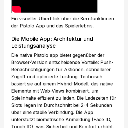
Ein visueller Überblick über die Kernfunktionen
der Pistolo App und das Spielerlebnis.
Die Mobile App: Architektur und
Leistungsanalyse
Die native Pistolo app bietet gegenüber der
Browser-Version entscheidende Vorteile: Push-
Benachrichtigungen für Aktionen, schnellerer
Zugriff und optimierte Leistung. Technisch
basiert sie auf einem Hybrid-Modell, das native
Elemente mit Web-Views kombiniert, um
Spielinhalte effizient zu laden. Die Ladezeiten für
Slots liegen im Durchschnitt bei 2-4 Sekunden
über eine stabile Verbindung. Die App
unterstützt biometrische Anmeldung (Face ID,
Touch ID), was Sicherheit und Komfort erhöht.