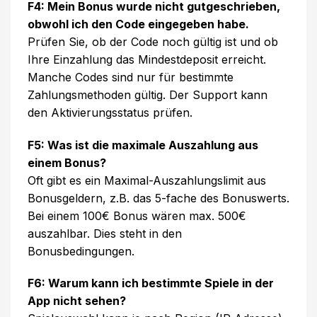
F4: Mein Bonus wurde nicht gutgeschrieben,
obwohl ich den Code eingegeben habe.
Prüfen Sie, ob der Code noch gültig ist und ob
Ihre Einzahlung das Mindestdeposit erreicht.
Manche Codes sind nur für bestimmte
Zahlungsmethoden gültig. Der Support kann
den Aktivierungsstatus prüfen.
F5: Was ist die maximale Auszahlung aus
einem Bonus?
Oft gibt es ein Maximal-Auszahlungslimit aus
Bonusgeldern, z.B. das 5-fache des Bonuswerts.
Bei einem 100€ Bonus wären max. 500€
auszahlbar. Dies steht in den
Bonusbedingungen.
F6: Warum kann ich bestimmte Spiele in der
App nicht sehen?