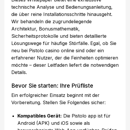
technische Analyse und Bedienungsanleitung,
die über reine Installationsschritte hinausgeht.
Wir behandeln die zugrundeliegende
Architektur, Bonusmathematik,
Sicherheitsprotokolle und bieten detaillierte
Lösungswege für häufige Störfälle. Egal, ob Sie
neu bei Pistolo casino online sind oder ein
erfahrener Nutzer, der die Feinheiten optimieren
möchte – dieser Leitfaden liefert die notwendigen
Details.
Bevor Sie starten: Ihre Prüfliste
Ein erfolgreicher Einsatz beginnt mit der
Vorbereitung. Stellen Sie Folgendes sicher:
Kompatibles Gerät:
Die Pistolo app ist für
Android (APK) und iOS sowie als