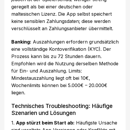
geregelt als bei einer deutschen oder
maltesischen Lizenz. Die App selbst speichert
keine sensiblen Zahlungsdaten; diese werden
verschlüsselt an Zahlungsanbieter übermittelt.
Banking:
Auszahlungen erfordern grundsätzlich
eine vollständige Kontoverifikation (KYC). Der
Prozess kann bis zu 72 Stunden dauern.
Empfohlen wird die Nutzung derselben Methode
für Ein- und Auszahlung. Limits:
Mindestauszahlung liegt oft bei 10€,
Wochenlimits können bei 5.000€ – 20.000€
liegen.
Technisches Troubleshooting: Häufige
Szenarien und Lösungen
1.
App stürzt beim Start ab:
Häufigste Ursache
sind veraltete App-Versionen oder Konflikte mit