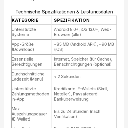
Technische Spezifikationen & Leistungsdaten
KATEGORIE
SPEZIFIKATION
Unterstützte
Android 8.0+, iOS 13.0+, Web-
Systeme
Browser (alle)
App-Größe
~85 MB (Android APK), ~90 MB
(Download)
(iOS)
Essenzielle
Internet, Speicher (für Cache),
Berechtigungen
Benachrichtigungen (optional)
Durchschnittliche
< 2 Sekunden
Ladezeit (Menü)
Unterstützte
Kreditkarte, E-Wallets (Skrill,
Zahlungsmethoden
Neteller), Paysafecard,
in-App
Banküberweisung
Max.
Bis zu 24 Stunden (nach
Auszahlungsdauer
Verifikation)
(E-Wallet)