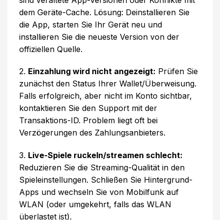
dem Geräte-Cache. Lösung: Deinstallieren Sie
die App, starten Sie Ihr Gerät neu und
installieren Sie die neueste Version von der
offiziellen Quelle.
2.
Einzahlung wird nicht angezeigt:
Prüfen Sie
zunächst den Status Ihrer Wallet/Überweisung.
Falls erfolgreich, aber nicht im Konto sichtbar,
kontaktieren Sie den Support mit der
Transaktions-ID. Problem liegt oft bei
Verzögerungen des Zahlungsanbieters.
3.
Live-Spiele ruckeln/streamen schlecht:
Reduzieren Sie die Streaming-Qualität in den
Spieleinstellungen. Schließen Sie Hintergrund-
Apps und wechseln Sie von Mobilfunk auf
WLAN (oder umgekehrt, falls das WLAN
überlastet ist).