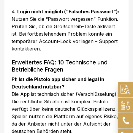
4.
Login nicht möglich (“Falsches Passwort”):
Nutzen Sie die “Passwort vergessen”-Funktion.
Prüfen Sie, ob die Großschreib-Taste aktiviert
ist. Bei fortbestehendem Problem könnte ein
temporärer Account-Lock vorliegen – Support
kontaktieren.
Erweitertes FAQ: 10 Technische und
Betriebliche Fragen
F1: Ist die Pistolo app sicher und legal in
Deutschland nutzbar?
Die App ist technisch sicher (Verschlüsselung).
Die rechtliche Situation ist komplex: Pistolo
verfügt über keine deutsche Glücksspiellizenz.
Spieler nutzen die Plattform auf eigenes Risiko,
da der Anbieter nicht unter der Aufsicht der
deutschen Behörden steht.