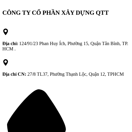
CÔNG TY CỔ PHẦN XÂY DỰNG QTT
Địa chỉ:
124/91/23 Phan Huy Ích, Phường 15, Quận Tân Bình, TP.
HCM .
Địa chỉ CN:
27/8 TL37, Phường Thạnh Lộc, Quận 12, TPHCM