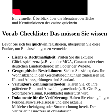
Ein visueller Überblick über die Benutzeroberfläche
und Kernfunktionen des casino quickwin.
Vorab-Checkliste: Das müssen Sie wissen
Bevor Sie sich bei
quickwin
registrieren, überprüfen Sie diese
Punkte, um Enttäuschungen zu vermeiden:
Lizenz & Rechtmäßigkeit:
Prüfen Sie die aktuelle
Glücksspiellizenz (z.B. von der MGA, Curacao oder einer
deutschen Landesbehörde) im Footer der Website.
Geographische Restriktionen:
Stellen Sie sicher, dass Ihr
Wohnsitzland in den Geschäftsbedingungen zugelassen ist.
IP- und Adressprüfungen sind Standard.
Verfügbare Zahlungsmethoden:
Klären Sie, ob Ihre
präferierte Ein- und Auszahlungsmethode (z.B. GiroPay,
Sofortüberweisung, Kreditkarte) unterstützt wird.
Dokumente für die Verifizierung:
Halten Sie einen gültigen
Personalausweis/Reisepass und eine aktuelle
Meldebescheinigung oder Stromrechnung bereit. Der
Verifizierungsprozess ist obligatorisch.