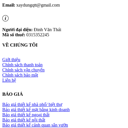
Email:
xaydungqtt@gmail.com
Người đại diện:
Đinh Văn Thái
Mã số thuế:
0315352245
VỀ CHÚNG TÔI
Giới thiệu
Chính sách thanh toán
Chính sách vận chuyển
Chính sách bảo mật
Liên hệ
BÁO GIÁ
Báo giá thiết kế nhà phố/ biệt thự
Báo giá thiết kế mặt bằng kinh doanh
Báo giá thiết kế ngoại thất
Báo giá thiết kế nội thất
Báo giá thiết kế cảnh quan sân vườn