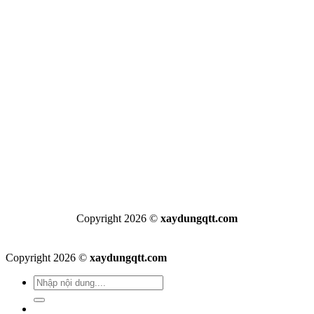
Copyright 2026 ©
xaydungqtt.com
Copyright 2026 ©
xaydungqtt.com