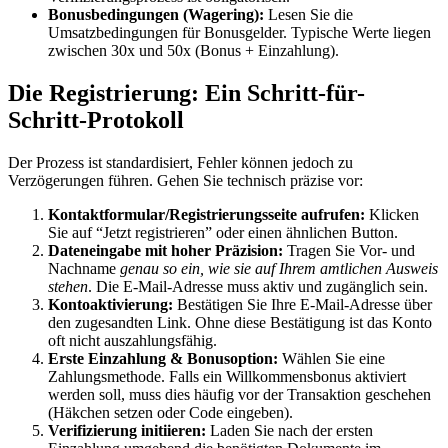
Bonusbedingungen (Wagering):
Lesen Sie die
Umsatzbedingungen für Bonusgelder. Typische Werte liegen
zwischen 30x und 50x (Bonus + Einzahlung).
Die Registrierung: Ein Schritt-für-
Schritt-Protokoll
Der Prozess ist standardisiert, Fehler können jedoch zu
Verzögerungen führen. Gehen Sie technisch präzise vor:
Kontaktformular/Registrierungsseite aufrufen:
Klicken
Sie auf “Jetzt registrieren” oder einen ähnlichen Button.
Dateneingabe mit hoher Präzision:
Tragen Sie Vor- und
Nachname
genau so ein, wie sie auf Ihrem amtlichen Ausweis
stehen
. Die E-Mail-Adresse muss aktiv und zugänglich sein.
Kontoaktivierung:
Bestätigen Sie Ihre E-Mail-Adresse über
den zugesandten Link. Ohne diese Bestätigung ist das Konto
oft nicht auszahlungsfähig.
Erste Einzahlung & Bonusoption:
Wählen Sie eine
Zahlungsmethode. Falls ein Willkommensbonus aktiviert
werden soll, muss dies häufig vor der Transaktion geschehen
(Häkchen setzen oder Code eingeben).
Verifizierung initiieren:
Laden Sie nach der ersten