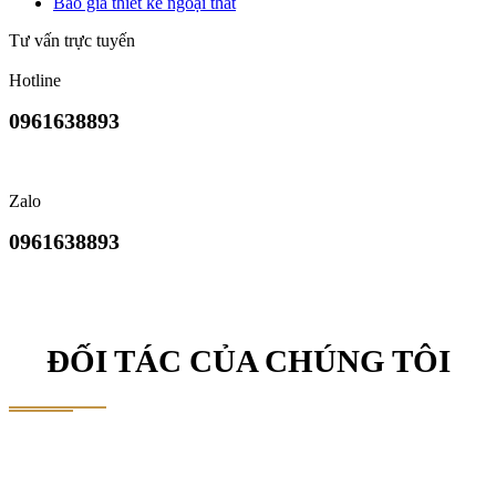
Báo giá thiết kế ngoại thất
Tư vấn trực tuyến
Hotline
0961638893
Zalo
0961638893
ĐỐI TÁC CỦA CHÚNG TÔI