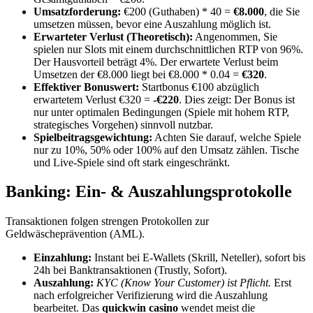
Umsatzforderung:
€200 (Guthaben) * 40 =
€8.000
, die Sie
umsetzen müssen, bevor eine Auszahlung möglich ist.
Erwarteter Verlust (Theoretisch):
Angenommen, Sie
spielen nur Slots mit einem durchschnittlichen RTP von 96%.
Der Hausvorteil beträgt 4%. Der erwartete Verlust beim
Umsetzen der €8.000 liegt bei €8.000 * 0.04 =
€320
.
Effektiver Bonuswert:
Startbonus €100 abzüglich
erwartetem Verlust €320 =
-€220
. Dies zeigt: Der Bonus ist
nur unter optimalen Bedingungen (Spiele mit hohem RTP,
strategisches Vorgehen) sinnvoll nutzbar.
Spielbeitragsgewichtung:
Achten Sie darauf, welche Spiele
nur zu 10%, 50% oder 100% auf den Umsatz zählen. Tische
und Live-Spiele sind oft stark eingeschränkt.
Banking: Ein- & Auszahlungsprotokolle
Transaktionen folgen strengen Protokollen zur
Geldwäscheprävention (AML).
Einzahlung:
Instant bei E-Wallets (Skrill, Neteller), sofort bis
24h bei Banktransaktionen (Trustly, Sofort).
Auszahlung:
KYC (Know Your Customer) ist Pflicht.
Erst
nach erfolgreicher Verifizierung wird die Auszahlung
bearbeitet. Das
quickwin casino
wendet meist die