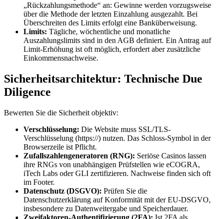
„Rückzahlungsmethode“ an: Gewinne werden vorzugsweise
über die Methode der letzten Einzahlung ausgezahlt. Bei
Überschreiten des Limits erfolgt eine Banküberweisung.
Limits:
Tägliche, wöchentliche und monatliche
Auszahlungslimits sind in den AGB definiert. Ein Antrag auf
Limit-Erhöhung ist oft möglich, erfordert aber zusätzliche
Einkommensnachweise.
Sicherheitsarchitektur: Technische Due
Diligence
Bewerten Sie die Sicherheit objektiv:
Verschlüsselung:
Die Website muss SSL/TLS-
Verschlüsselung (https://) nutzen. Das Schloss-Symbol in der
Browserzeile ist Pflicht.
Zufallszahlengeneratoren (RNG):
Seriöse Casinos lassen
ihre RNGs von unabhängigen Prüfstellen wie eCOGRA,
iTech Labs oder GLI zertifizieren. Nachweise finden sich oft
im Footer.
Datenschutz (DSGVO):
Prüfen Sie die
Datenschutzerklärung auf Konformität mit der EU-DSGVO,
insbesondere zu Datenweitergabe und Speicherdauer.
Zweifaktoren-Authentifizierung (2FA):
Ist 2FA als