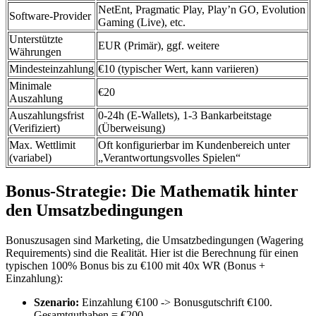
NetEnt, Pragmatic Play, Play’n GO, Evolution
Software-Provider
Gaming (Live), etc.
Unterstützte
EUR (Primär), ggf. weitere
Währungen
Mindesteinzahlung
€10 (typischer Wert, kann variieren)
Minimale
€20
Auszahlung
Auszahlungsfrist
0-24h (E-Wallets), 1-3 Bankarbeitstage
(Verifiziert)
(Überweisung)
Max. Wettlimit
Oft konfigurierbar im Kundenbereich unter
(variabel)
„Verantwortungsvolles Spielen“
Bonus-Strategie: Die Mathematik hinter
den Umsatzbedingungen
Bonuszusagen sind Marketing, die Umsatzbedingungen (Wagering
Requirements) sind die Realität. Hier ist die Berechnung für einen
typischen 100% Bonus bis zu €100 mit 40x WR (Bonus +
Einzahlung):
Szenario:
Einzahlung €100 -> Bonusgutschrift €100.
Gesamtguthaben = €200.