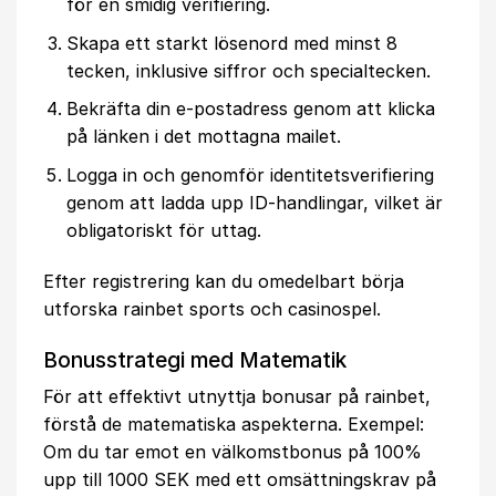
för en smidig verifiering.
Skapa ett starkt lösenord med minst 8
tecken, inklusive siffror och specialtecken.
Bekräfta din e-postadress genom att klicka
på länken i det mottagna mailet.
Logga in och genomför identitetsverifiering
genom att ladda upp ID-handlingar, vilket är
obligatoriskt för uttag.
Efter registrering kan du omedelbart börja
utforska rainbet sports och casinospel.
Bonusstrategi med Matematik
För att effektivt utnyttja bonusar på rainbet,
förstå de matematiska aspekterna. Exempel:
Om du tar emot en välkomstbonus på 100%
upp till 1000 SEK med ett omsättningskrav på