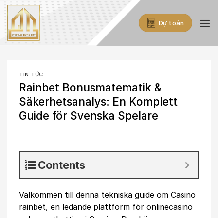
Skip
to
Dự toán
content
TIN TỨC
Rainbet Bonusmatematik &
Säkerhetsanalys: En Komplett
Guide för Svenska Spelare
Contents
Välkommen till denna tekniska guide om
Casino
rainbet
, en ledande plattform för onlinecasino