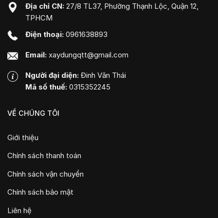
Địa chỉ CN:
27/8 TL37, Phường Thạnh Lộc, Quận 12,
TPHCM
Điện thoại:
0961638893
Email:
xaydungqtt@gmail.com
Người đại diện:
Đinh Văn Thái
Mã số thuế:
0315352245
VỀ CHÚNG TÔI
Giới thiệu
Chính sách thanh toán
Chính sách vận chuyển
Chính sách bảo mật
Liên hệ