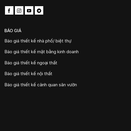
BÁO GIÁ
Báo giá thiết kế nhà phố/ biệt thự
Báo giá thiết kế mặt bằng kinh doanh
Báo giá thiết kế ngoại thất
Báo giá thiết kế nội thất
Báo giá thiết kế cảnh quan sân vườn