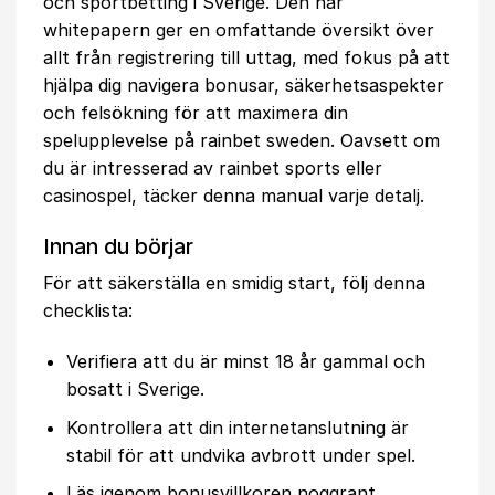
och sportbetting i Sverige. Den här
whitepapern ger en omfattande översikt över
allt från registrering till uttag, med fokus på att
hjälpa dig navigera bonusar, säkerhetsaspekter
och felsökning för att maximera din
spelupplevelse på rainbet sweden. Oavsett om
du är intresserad av rainbet sports eller
casinospel, täcker denna manual varje detalj.
Innan du börjar
För att säkerställa en smidig start, följ denna
checklista:
Verifiera att du är minst 18 år gammal och
bosatt i Sverige.
Kontrollera att din internetanslutning är
stabil för att undvika avbrott under spel.
Läs igenom bonusvillkoren noggrant,