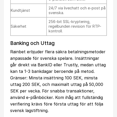
24/7 via livechatt och e-post på
Kundtjänst
svenska.
256-bit SSL-kryptering,
Säkerhet
regelbunden revision för RTP-
kontroll.
Banking och Uttag
Rainbet erbjuder flera säkra betalningsmetoder
anpassade för svenska spelare. Insättningar
går direkt via BankID eller Trustly, medan uttag
kan ta 1-3 bankdagar beroende på metod.
Gränser: Minsta insättning 100 SEK, minsta
uttag 200 SEK, och maximalt uttag på 50,000
SEK per vecka. För snabba transaktioner,
använd e-plånböcker. Kom ihåg att fullständig
verifiering krävs före första uttag för att följa
svensk lagstiftning.