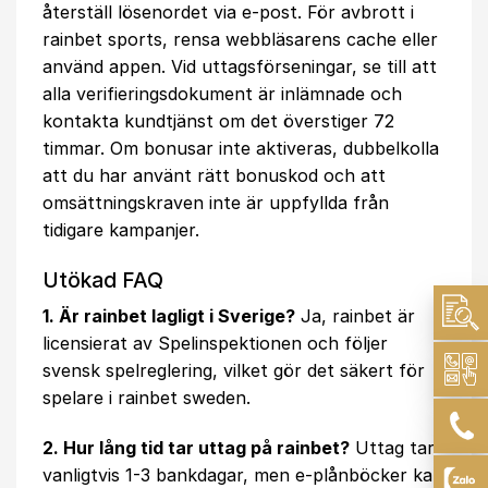
återställ lösenordet via e-post. För avbrott i
rainbet sports, rensa webbläsarens cache eller
använd appen. Vid uttagsförseningar, se till att
alla verifieringsdokument är inlämnade och
kontakta kundtjänst om det överstiger 72
timmar. Om bonusar inte aktiveras, dubbelkolla
att du har använt rätt bonuskod och att
omsättningskraven inte är uppfyllda från
tidigare kampanjer.
Utökad FAQ
1. Är rainbet lagligt i Sverige?
Ja, rainbet är
licensierat av Spelinspektionen och följer
svensk spelreglering, vilket gör det säkert för
spelare i rainbet sweden.
2. Hur lång tid tar uttag på rainbet?
Uttag tar
vanligtvis 1-3 bankdagar, men e-plånböcker kan