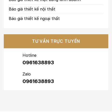
Báo giá thiết kế nội thất
Báo giá thiết kế ngoại thất
TƯ VẤN TRỰC TUYẾN
Hotline
0961638893
Zalo
0961638893