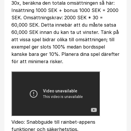
30x, beräkna den totala omsättningen så här:
Insättning 1000 SEK + bonus 1000 SEK = 2000
SEK. Omsättningskrav: 2000 SEK * 30 =
60,000 SEK. Detta innebär att du måste satsa
60,000 SEK innan du kan ta ut vinster. Tänk på
att vissa spel bidrar olika till omsättningen; till
exempel ger slots 100% medan bordsspel
kanske bara ger 10%. Planera dina spel därefter
för att minimera risker.
Video: Snabbguide till rainbet-appens
funktioner och säkerhetstips.