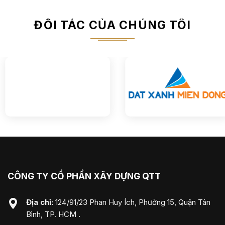
ĐỐI TÁC CỦA CHÚNG TÔI
CÔNG TY CỔ PHẦN XÂY DỰNG QTT
Địa chỉ:
124/91/23 Phan Huy Ích, Phường 15, Quận Tân
Bình, TP. HCM .