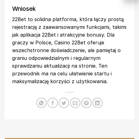
Wniosek
22Bet to solidna platforma, która łączy prostą
rejestrację z zaawansowanymi funkcjami, takimi
jak aplikacja 22Bet i atrakcyjne bonusy. Dla
graczy w Polsce, Casino 22Bet oferuje
wszechstronne doświadczenie, ale pamiętaj o
graniu odpowiedzialnym i regularnym
sprawdzaniu aktualizacji na stronie. Ten
przewodnik ma na celu ułatwienie startu i
maksymalizację korzyści z użytkowania.