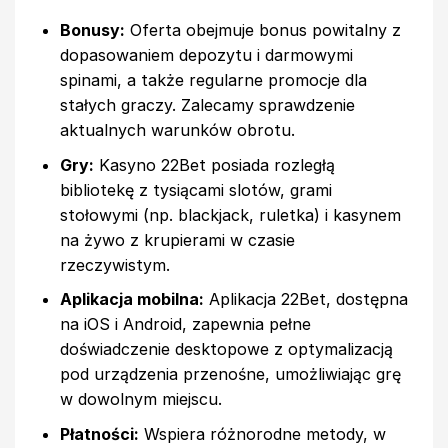
Bonusy:
Oferta obejmuje bonus powitalny z
dopasowaniem depozytu i darmowymi
spinami, a także regularne promocje dla
stałych graczy. Zalecamy sprawdzenie
aktualnych warunków obrotu.
Gry:
Kasyno 22Bet posiada rozległą
bibliotekę z tysiącami slotów, grami
stołowymi (np. blackjack, ruletka) i kasynem
na żywo z krupierami w czasie
rzeczywistym.
Aplikacja mobilna:
Aplikacja 22Bet, dostępna
na iOS i Android, zapewnia pełne
doświadczenie desktopowe z optymalizacją
pod urządzenia przenośne, umożliwiając grę
w dowolnym miejscu.
Płatności:
Wspiera różnorodne metody, w