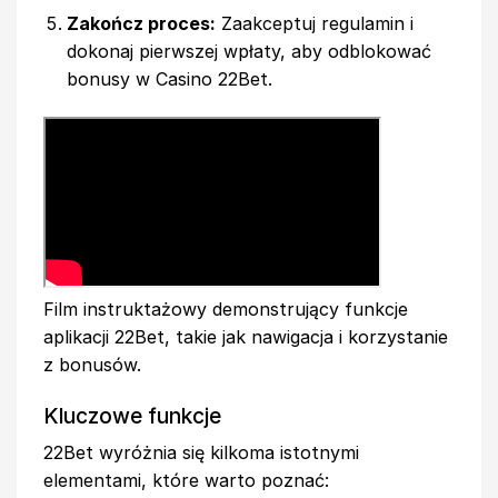
Zakończ proces:
Zaakceptuj regulamin i
dokonaj pierwszej wpłaty, aby odblokować
bonusy w Casino 22Bet.
Film instruktażowy demonstrujący funkcje
aplikacji 22Bet, takie jak nawigacja i korzystanie
z bonusów.
Kluczowe funkcje
22Bet wyróżnia się kilkoma istotnymi
elementami, które warto poznać: