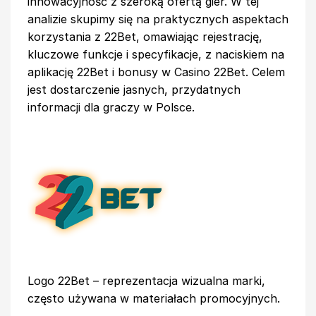
innowacyjność z szeroką ofertą gier. W tej
analizie skupimy się na praktycznych aspektach
korzystania z
22Bet
, omawiając rejestrację,
kluczowe funkcje i specyfikacje, z naciskiem na
aplikację 22Bet i bonusy w Casino 22Bet. Celem
jest dostarczenie jasnych, przydatnych
informacji dla graczy w Polsce.
Logo 22Bet – reprezentacja wizualna marki,
często używana w materiałach promocyjnych.