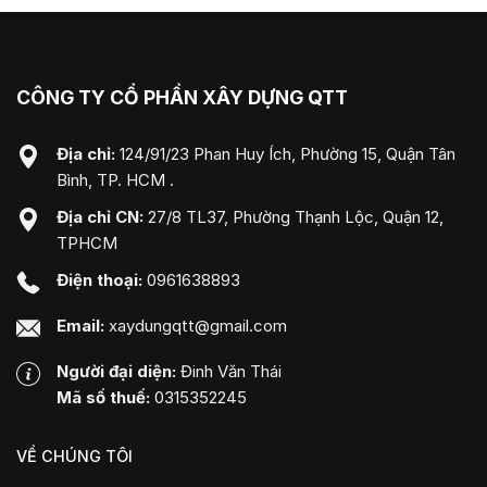
CÔNG TY CỔ PHẦN XÂY DỰNG QTT
Địa chỉ:
124/91/23 Phan Huy Ích, Phường 15, Quận Tân
Bình, TP. HCM .
Địa chỉ CN:
27/8 TL37, Phường Thạnh Lộc, Quận 12,
TPHCM
Điện thoại:
0961638893
Email:
xaydungqtt@gmail.com
Người đại diện:
Đinh Văn Thái
Mã số thuế:
0315352245
VỀ CHÚNG TÔI