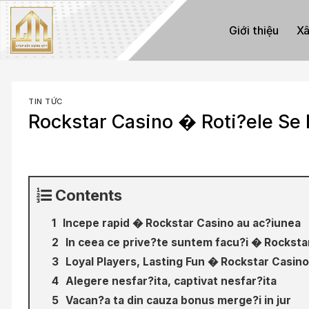
Skip
to
Giới thiệu
Xâ
content
TIN TỨC
Rockstar Casino � Roti?ele Se I
Contents
Incepe rapid � Rockstar Casino au ac?iunea
In ceea ce prive?te suntem facu?i � Rocksta
Loyal Players, Lasting Fun � Rockstar Casino
Alegere nesfar?ita, captivat nesfar?ita
Vacan?a ta din cauza bonus merge?i in jur