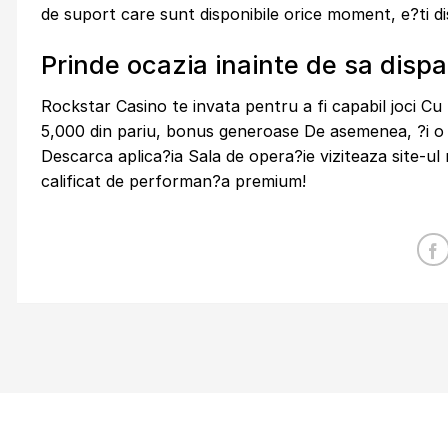
de suport care sunt disponibile orice moment, e?ti di
Prinde ocazia inainte de sa dispa
Rockstar Casino te invata pentru a fi capabil joci Cu
5,000 din pariu, bonus generoase De asemenea, ?i o 
Descarca aplica?ia Sala de opera?ie viziteaza site-u
calificat de performan?a premium!