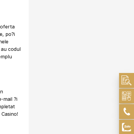
 oferta
e, po?i
nele
 au codul
xemplu
in
-mail ?i
mpletat
 Casino!