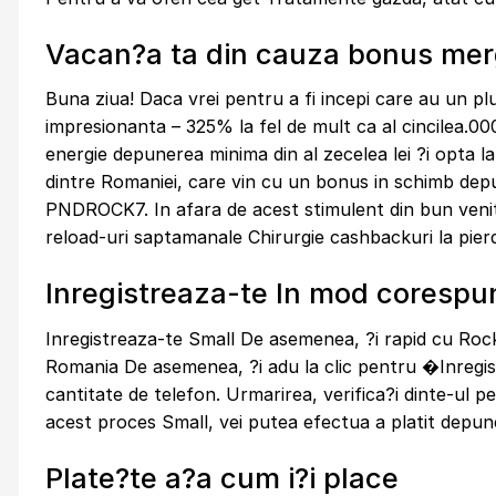
Vacan?a ta din cauza bonus merg
Buna ziua! Daca vrei pentru a fi incepi care au un plu
impresionanta – 325% la fel de mult ca al cincilea.00
energie depunerea minima din al zecelea lei ?i opta l
dintre Romaniei, care vin cu un bonus in schimb depu
PNDROCK7. In afara de acest stimulent din bun venit, 
reload-uri saptamanale Chirurgie cashbackuri la pierd
Inregistreaza-te In mod corespu
Inregistreaza-te Small De asemenea, ?i rapid cu Rocks
Romania De asemenea, ?i adu la clic pentru �Inregist
cantitate de telefon. Urmarirea, verifica?i dinte-ul 
acest proces Small, vei putea efectua a platit depune
Plate?te a?a cum i?i place