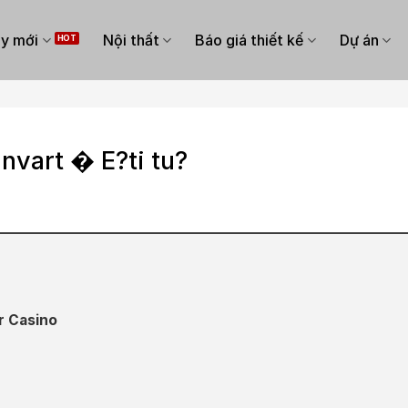
y mới
Nội thất
Báo giá thiết kế
Dự án
nvart � E?ti tu?
r Casino