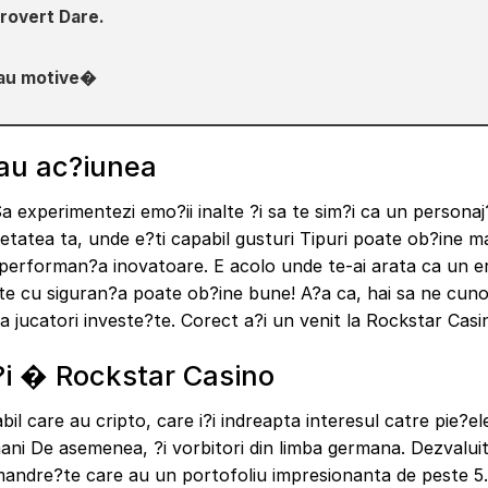
rovert Dare.
au motive�
au ac?iunea
 Sa experimentezi emo?ii inalte ?i sa te sim?i ca un persona
ietatea ta, unde e?ti capabil gusturi Tipuri poate ob?ine m
erforman?a inovatoare. E acolo unde te-ai arata ca un er
Este cu siguran?a poate ob?ine bune! A?a ca, hai sa ne cun
 jucatori investe?te. Corect a?i un venit la Rockstar Casi
?i � Rockstar Casino
l care au cripto, care i?i indreapta interesul catre pie?el
ani De asemenea, ?i vorbitori din limba germana. Dezvaluit
mandre?te care au un portofoliu impresionanta de peste 5