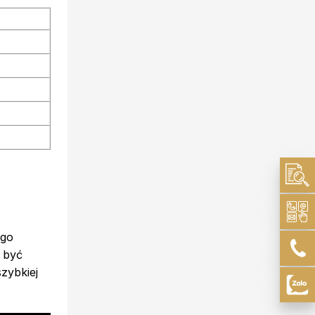
ego
 być
zybkiej