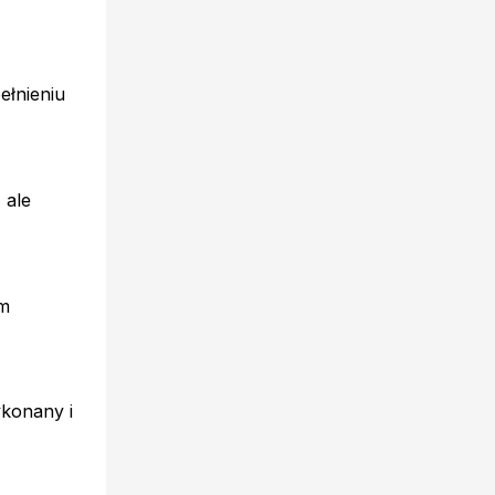
ełnieniu
 ale
em
ykonany i