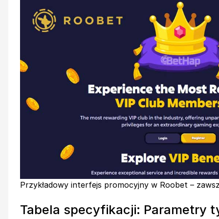
Przykładowy interfejs promocyjny w Roobet – zawsz
Tabela specyfikacji: Parametry