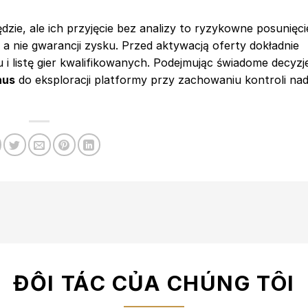
ie, ale ich przyjęcie bez analizy to ryzykowne posunięci
 a nie gwarancji zysku. Przed aktywacją oferty dokładnie
 i listę gier kwalifikowanych. Podejmując świadome decyzj
nus
do eksploracji platformy przy zachowaniu kontroli na
ĐỐI TÁC CỦA CHÚNG TÔI