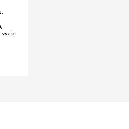
e.
e,
d swoim