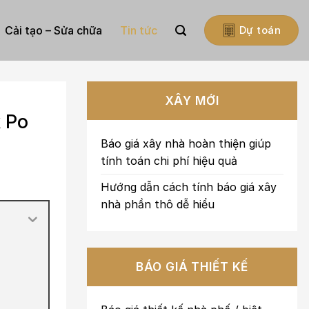
Cải tạo – Sửa chữa
Tin tức
Dự toán
XÂY MỚI
 Po
Báo giá xây nhà hoàn thiện giúp
tính toán chi phí hiệu quả
Hướng dẫn cách tính báo giá xây
nhà phần thô dễ hiểu
BÁO GIÁ THIẾT KẾ