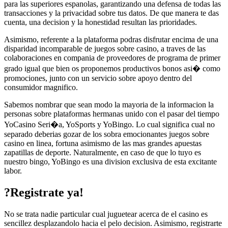
para las superiores espanolas, garantizando una defensa de todas las
transacciones y la privacidad sobre tus datos. De que manera te das
cuenta, una decision y la honestidad resultan las prioridades.
Asimismo, referente a la plataforma podras disfrutar encima de una
disparidad incomparable de juegos sobre casino, a traves de las
colaboraciones en compania de proveedores de programa de primer
grado igual que bien os proponemos productivos bonos asi� como
promociones, junto con un servicio sobre apoyo dentro del
consumidor magnifico.
Sabemos nombrar que sean modo la mayoria de la informacion la
personas sobre plataformas hermanas unido con el pasar del tiempo
YoCasino Seri�a, YoSports y YoBingo. Lo cual significa cual no
separado deberias gozar de los sobra emocionantes juegos sobre
casino en linea, fortuna asimismo de las mas grandes apuestas
zapatillas de deporte. Naturalmente, en caso de que lo tuyo es
nuestro bingo, YoBingo es una division exclusiva de esta excitante
labor.
?Registrate ya!
No se trata nadie particular cual juguetear acerca de el casino es
sencillez desplazandolo hacia el pelo decision. Asimismo, registrarte