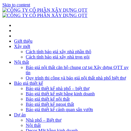
Skip to content
Giới thiệu
Xây mới
Cách tính báo giá xây nhà phần thô
Cách tính báo giá xây nhà trọn gói
Nội thất
Báo giá nội thất căn hộ chung cư tại Xây dựng QTT uy
tín
Quy trình thi công và báo giá nội thất nhà phố biệt thự
Báo giá thiết kế
Báo giá thiết kế nhà phố – biệt thự
Báo giá thiết kế mặt bằng kinh doanh
Báo giá thiết kế nội thất
Báo giá thiết kế ngoại thất
Báo giá thiết kế cảnh quan sân vườn
Dự án
Nhà phố – Biệt thự
Nội thất
Decor Mặt bằng kinh doanh