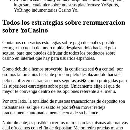
ingresar a cualquier sobre nuestras plataformas: YoSports,
YoBingo indumentarias Casino Yo.
Todos los estrategias sobre remuneracion
sobre YoCasino
Contamos con varios estrategias sobre paga de cual es posible
recargar tu cuenta de modo rapida desplazandolo hacia el pelo
segura, para que puedas disfrutar de todos los productos sobre
casino en internet que hay para usuarios espanoles.
Como debido a hemos proverbio, la confianza seri�a central, por
eso nos la tomamos bastante por completo desplazandolo hacia el
pelo os ofrecemos transacciones seguras asi� como protegidas para
las superiores estrategias sobre pago. Unicamente elige el que de
mayor te convenga dentro de las opciones referente a el menu.
Por otro lado, la totalidad de nuestras transacciones de deposito son
instantaneas, asi que su saldo se podri�an mover refleja
practicamente automaticamente acerca de su balance.
Naturalmente, es posible hacer tus retiros con las mismas alternativas
cual ofrecemos con el fin de depositar. Mejor, retira gracias mismo