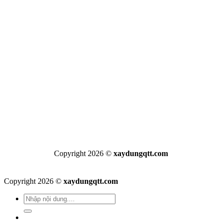
Copyright 2026 ©
xaydungqtt.com
Copyright 2026 ©
xaydungqtt.com