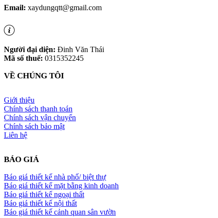
Email:
xaydungqtt@gmail.com
Người đại diện:
Đinh Văn Thái
Mã số thuế:
0315352245
VỀ CHÚNG TÔI
Giới thiệu
Chính sách thanh toán
Chính sách vận chuyển
Chính sách bảo mật
Liên hệ
BÁO GIÁ
Báo giá thiết kế nhà phố/ biệt thự
Báo giá thiết kế mặt bằng kinh doanh
Báo giá thiết kế ngoại thất
Báo giá thiết kế nội thất
Báo giá thiết kế cảnh quan sân vườn