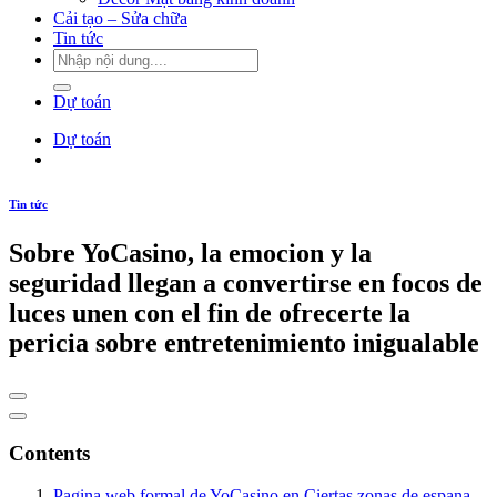
Cải tạo – Sửa chữa
Tin tức
Dự toán
Dự toán
Tin tức
Sobre YoCasino, la emocion y la
seguridad llegan a convertirse en focos de
luces unen con el fin de ofrecerte la
pericia sobre entretenimiento inigualable
Contents
Pagina web formal de YoCasino en Ciertas zonas de espana