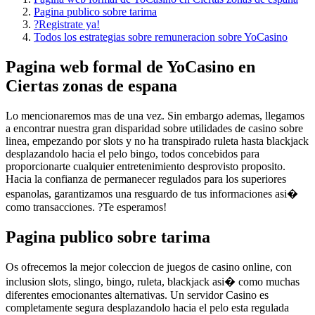
Pagina publico sobre tarima
?Registrate ya!
Todos los estrategias sobre remuneracion sobre YoCasino
Pagina web formal de YoCasino en
Ciertas zonas de espana
Lo mencionaremos mas de una vez. Sin embargo ademas, llegamos
a encontrar nuestra gran disparidad sobre utilidades de casino sobre
linea, empezando por slots y no ha transpirado ruleta hasta blackjack
desplazandolo hacia el pelo bingo, todos concebidos para
proporcionarte cualquier entretenimiento desprovisto proposito.
Hacia la confianza de permanecer regulados para los superiores
espanolas, garantizamos una resguardo de tus informaciones asi�
como transacciones. ?Te esperamos!
Pagina publico sobre tarima
Os ofrecemos la mejor coleccion de juegos de casino online, con
inclusion slots, slingo, bingo, ruleta, blackjack asi� como muchas
diferentes emocionantes alternativas. Un servidor Casino es
completamente segura desplazandolo hacia el pelo esta regulada