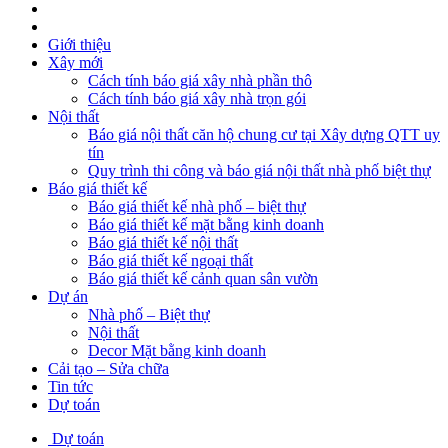
Giới thiệu
Xây mới
Cách tính báo giá xây nhà phần thô
Cách tính báo giá xây nhà trọn gói
Nội thất
Báo giá nội thất căn hộ chung cư tại Xây dựng QTT uy
tín
Quy trình thi công và báo giá nội thất nhà phố biệt thự
Báo giá thiết kế
Báo giá thiết kế nhà phố – biệt thự
Báo giá thiết kế mặt bằng kinh doanh
Báo giá thiết kế nội thất
Báo giá thiết kế ngoại thất
Báo giá thiết kế cảnh quan sân vườn
Dự án
Nhà phố – Biệt thự
Nội thất
Decor Mặt bằng kinh doanh
Cải tạo – Sửa chữa
Tin tức
Dự toán
Dự toán