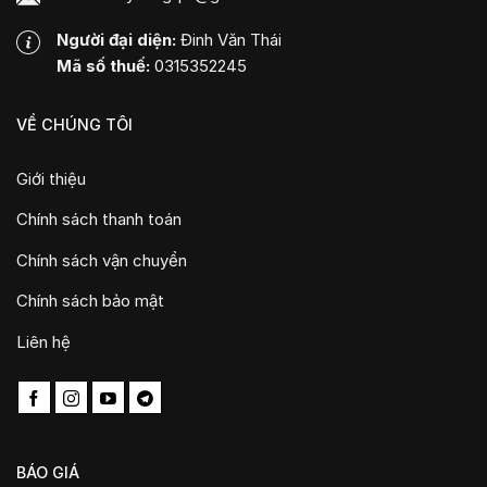
Người đại diện:
Đinh Văn Thái
Mã số thuế:
0315352245
VỀ CHÚNG TÔI
Giới thiệu
Chính sách thanh toán
Chính sách vận chuyển
Chính sách bảo mật
Liên hệ
BÁO GIÁ