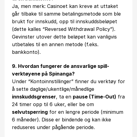
Ja, men merk: Casinoet kan kreve at uttaket
går tilbake til samme betalingsmetode som ble
brukt for innskudd, opp til innskuddsbeløpet
(dette kalles “Reversed Withdrawal Policy”).
Gevinster utover dette beløpet kan vanligvis
utbetales til en annen metode (f.eks.
bankkonto).
9. Hvordan fungerer de ansvarlige spill-
verktøyene på Spinanga?
Under “Kontoinnstillinger” finner du verktøy for
å sette daglige/ukentlige/månedlige
innskuddsgrenser
, ta en
pause (Time-Out)
fra
24 timer opp til 6 uker, eller be om
selvutsperring
for en lengre periode (minimum
6 måneder). Disse er bindende og kan ikke
reduseres under pågående periode.