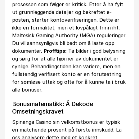
prosessen som følger er kritisk. Etter å ha fylt
ut grunnleggende detaljer og bekreftet e-
posten, starter kontoverifiseringen. Dette er
ikke en formalitet, men et lovpålagt trinn iht.
Maltesisk Gaming Authority (MGA) reguleringer.
Du vil sannsynligvis bli bedt om å laste opp
dokumenter.
Profftips:
Ta bilder i god belysning
og sørg for at alle hjørner av dokumentet er
synlige. Behandlingstiden kan variere, men en
fullstendig verifisert konto er en forutsetning
for sømløse uttak og ofte for å kunne ta i bruk
alle bonuser.
Bonusmatematikk: Å Dekode
Omsetningskravet
Spinanga Casino sin velkomstbonus er typisk
en matchende prosent på første innskudd. La
oss analysere dette med et konkret