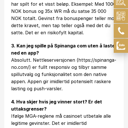
har spilt for et visst beløp. Eksempel: Med 1000
NOK bonus og 35x WR må du satse 35 000
NOK totalt. Gevinst fra bonuspenger teller mot
dette kravet, men tap teller også med det du
satte. Det er en risikofylt kapital.
3. Kan jeg spille på Spinanga com uten å laste
ned en app?
Absolutt. Nettleserversjonen (https://spinanga-
no.com/) er fullt responsiv og tilbyr samme
spillutvalg og funksjonalitet som den native
appen. Appen gir imidlertid potensielt raskere
lasting og push-varsler.
4. Hva skjer hvis jeg vinner stort? Er det
uttaksgrenser?
Ifølge MGA-reglene må casinoet utbetale alle
legitime gevinster. Det er imidlertid