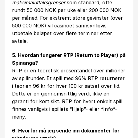
maksimaluttaksgrenser
som standard, ofte
rundt 50 000 NOK per uke eller 200 000 NOK
per måned. For ekstremt store gevinster (over
500 000 NOK) vil casinoet sannsynligvis
utbetale beløpet over flere terminer etter
avtale.
5. Hvordan fungerer RTP (Return to Player) på
Spinanga?
RTP er en teoretisk prosentandel over millioner
av spillrunder. Et spill med 96% RTP returnerer
i teorien 96 kr for hver 100 kr satset over tid.
Dette er en gjennomsnittlig verdi, ikke en
garanti for kort sikt. RTP for hvert enkelt spill
finnes vanligvis i spillets “Hjelp”- eller “Info”-
meny.
6. Hvorfor må jeg sende inn dokumenter for