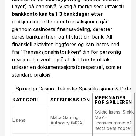
Layer) på banknivå. Viktig å merke seg:
Uttak til
bankkonto kan ta 1-3 bankdager
etter
godkjenning, ettersom transaksjonen går
gjennom casinoets finansavdeling, deretter
deres bankpartner, og til slutt din bank. All
finansiell aktivitet loggføres og kan lastes ned
fra “Transaksjonshistorikken” din for personlig
revisjon. Forvent også at ditt første uttak
utløser en dokumentasjonsforespørsel, som er
standard praksis.
Spinanga Casino: Tekniske Spesifikasjoner & Data
MERKNADER
KATEGORI
SPESIFIKASJON
FOR SPILLEREN
Gyldig lisens. Sjekk
Malta Gaming
MGA-
Lisens
Authority (MGA)
licensenummer på
nettsidens footer.