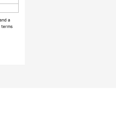
 and a
l terms