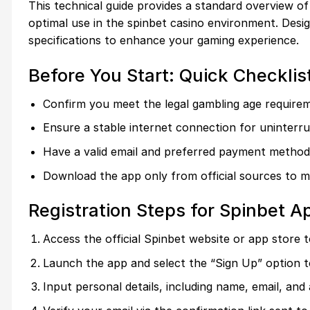
This technical guide provides a standard overview o
optimal use in the spinbet casino environment. Design
specifications to enhance your gaming experience.
Before You Start: Quick Checklis
Confirm you meet the legal gambling age requirem
Ensure a stable internet connection for uninterr
Have a valid email and preferred payment method
Download the app only from official sources to ma
Registration Steps for Spinbet A
Access the official Spinbet website or app store 
Launch the app and select the “Sign Up” option to
Input personal details, including name, email, an