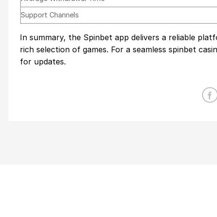
Support Channels
In summary, the Spinbet app delivers a reliable plat
rich selection of games. For a seamless spinbet casin
for updates.