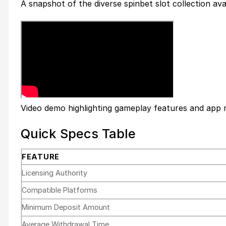
A snapshot of the diverse spinbet slot collection ava
Video demo highlighting gameplay features and app n
Quick Specs Table
FEATURE
Licensing Authority
Compatible Platforms
Minimum Deposit Amount
Average Withdrawal Time