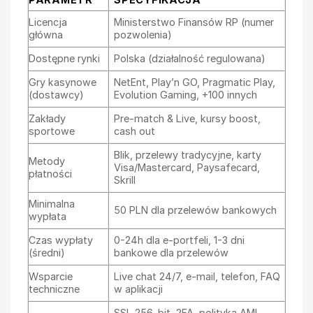
Licencja
Ministerstwo Finansów RP (numer
główna
pozwolenia)
Dostępne rynki
Polska (działalność regulowana)
Gry kasynowe
NetEnt, Play’n GO, Pragmatic Play,
(dostawcy)
Evolution Gaming, +100 innych
Zakłady
Pre-match & Live, kursy boost,
sportowe
cash out
Blik, przelewy tradycyjne, karty
Metody
Visa/Mastercard, Paysafecard,
płatności
Skrill
Minimalna
50 PLN dla przelewów bankowych
wypłata
Czas wypłaty
0-24h dla e-portfeli, 1-3 dni
(średni)
bankowe dla przelewów
Wsparcie
Live chat 24/7, e-mail, telefon, FAQ
techniczne
w aplikacji
SSL 256-bit, 2FA, polityka AML,