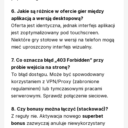
6. Jakie są różnice w ofercie gier między
aplikacją a wersją desktopową?
Oferta jest identyczna, jednak interfejs aplikacji
jest zoptymalizowany pod touchscreen.
Niektóre gry stołowe w wersji na telefon mogą
mieć uproszczony interfejs wizualny.
7. Co oznacza błąd „403 Forbidden” przy
próbie wejścia na stronę?
To błąd dostępu. Może być spowodowany
korzystaniem z VPN/Proxy (zabronione
regulaminem) lub tymczasowymi pracami
serwerowymi. Sprawdź połączenie sieciowe.
8. Czy bonusy można łączyć (stackować)?
Z reguły nie. Aktywacja nowego
superbet
bonus
zazwyczaj anuluje niewykorzystany