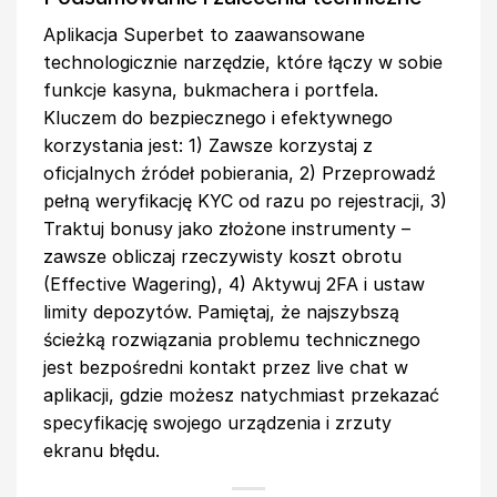
Aplikacja Superbet to zaawansowane
technologicznie narzędzie, które łączy w sobie
funkcje kasyna, bukmachera i portfela.
Kluczem do bezpiecznego i efektywnego
korzystania jest: 1) Zawsze korzystaj z
oficjalnych źródeł pobierania, 2) Przeprowadź
pełną weryfikację KYC od razu po rejestracji, 3)
Traktuj bonusy jako złożone instrumenty –
zawsze obliczaj rzeczywisty koszt obrotu
(Effective Wagering), 4) Aktywuj 2FA i ustaw
limity depozytów. Pamiętaj, że najszybszą
ścieżką rozwiązania problemu technicznego
jest bezpośredni kontakt przez live chat w
aplikacji, gdzie możesz natychmiast przekazać
specyfikację swojego urządzenia i zrzuty
ekranu błędu.