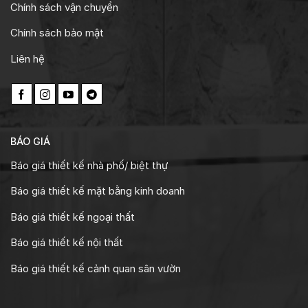
Chính sách vận chuyển
Chính sách bảo mật
Liên hệ
BÁO GIÁ
Báo giá thiết kế nhà phố/ biệt thự
Báo giá thiết kế mặt bằng kinh doanh
Báo giá thiết kế ngoại thất
Báo giá thiết kế nội thất
Báo giá thiết kế cảnh quan sân vườn