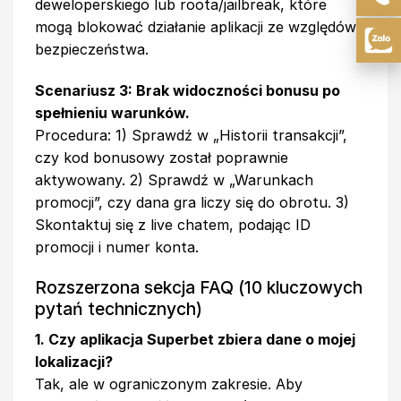
deweloperskiego lub roota/jailbreak, które
mogą blokować działanie aplikacji ze względów
bezpieczeństwa.
Scenariusz 3: Brak widoczności bonusu po
spełnieniu warunków.
Procedura: 1) Sprawdź w „Historii transakcji”,
czy kod bonusowy został poprawnie
aktywowany. 2) Sprawdź w „Warunkach
promocji”, czy dana gra liczy się do obrotu. 3)
Skontaktuj się z live chatem, podając ID
promocji i numer konta.
Rozszerzona sekcja FAQ (10 kluczowych
pytań technicznych)
1. Czy aplikacja Superbet zbiera dane o mojej
lokalizacji?
Tak, ale w ograniczonym zakresie. Aby