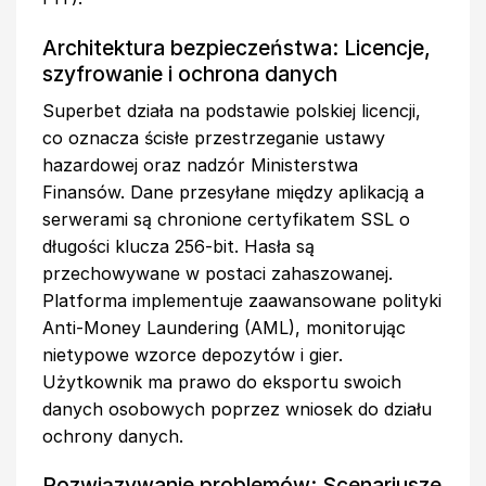
Architektura bezpieczeństwa: Licencje,
szyfrowanie i ochrona danych
Superbet działa na podstawie polskiej licencji,
co oznacza ścisłe przestrzeganie ustawy
hazardowej oraz nadzór Ministerstwa
Finansów. Dane przesyłane między aplikacją a
serwerami są chronione certyfikatem SSL o
długości klucza 256-bit. Hasła są
przechowywane w postaci zahaszowanej.
Platforma implementuje zaawansowane polityki
Anti-Money Laundering (AML), monitorując
nietypowe wzorce depozytów i gier.
Użytkownik ma prawo do eksportu swoich
danych osobowych poprzez wniosek do działu
ochrony danych.
Rozwiązywanie problemów: Scenariusze