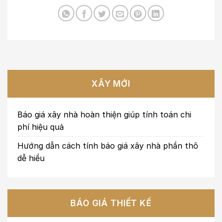
XÂY MỚI
Báo giá xây nhà hoàn thiện giúp tính toán chi
phí hiệu quả
Hướng dẫn cách tính báo giá xây nhà phần thô
dễ hiểu
BÁO GIÁ THIẾT KẾ