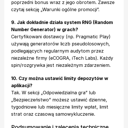
poprzedni bonus wraz z jego obrotem. Zawsze
czytaj sekcję „Warunki ogólne promocji”.
9. Jak dokładnie działa system RNG (Random
Number Generator) w grach?
Certyfikowani dostawcy (np. Pragmatic Play)
używają generatorów liczb pseudolosowych,
podlegających regularnym audytom przez
niezależne firmy (eCOGRA, iTech Labs). Każdy
spin/rozgrywka jest niezależnym zdarzeniem.
10. Czy można ustawić limity depozytów w
aplikacji?
Tak. W sekcji „Odpowiedzialna gra” lub
„Bezpieczeństwo” możesz ustawić dzienne,
tygodniowe lub miesięczne limity wpłat, limit
strat oraz czasową samowykluczenie.
Podsumowanie i zalecenia techniczne