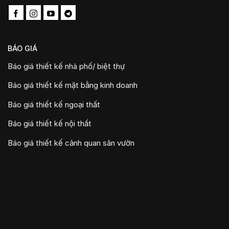
BÁO GIÁ
Báo giá thiết kế nhà phố/ biệt thự
Báo giá thiết kế mặt bằng kinh doanh
Báo giá thiết kế ngoại thất
Báo giá thiết kế nội thất
Báo giá thiết kế cảnh quan sân vườn