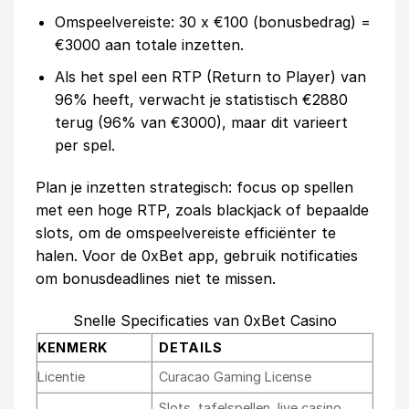
Omspeelvereiste: 30 x €100 (bonusbedrag) =
€3000 aan totale inzetten.
Als het spel een RTP (Return to Player) van
96% heeft, verwacht je statistisch €2880
terug (96% van €3000), maar dit varieert
per spel.
Plan je inzetten strategisch: focus op spellen
met een hoge RTP, zoals blackjack of bepaalde
slots, om de omspeelvereiste efficiënter te
halen. Voor de 0xBet app, gebruik notificaties
om bonusdeadlines niet te missen.
Snelle Specificaties van 0xBet Casino
KENMERK
DETAILS
Licentie
Curacao Gaming License
Slots, tafelspellen, live casino,