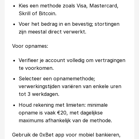
Kies een methode zoals Visa, Mastercard,
Skrill of Bitcoin.
Voer het bedrag in en bevestig; stortingen
zijn meestal direct verwerkt.
Voor opnames:
Verifieer je account volledig om vertragingen
te voorkomen.
Selecteer een opnamemethode;
verwerkingstijden variëren van enkele uren
tot 3 werkdagen.
Houd rekening met limieten: minimale
opname is vaak €20, met dagelijkse
maximums afhankelijk van de methode.
Gebruik de 0xBet app voor mobiel bankieren,