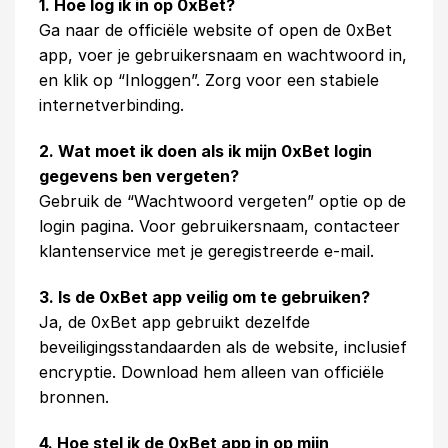
1. Hoe log ik in op 0xBet?
Ga naar de officiële website of open de 0xBet
app, voer je gebruikersnaam en wachtwoord in,
en klik op “Inloggen”. Zorg voor een stabiele
internetverbinding.
2. Wat moet ik doen als ik mijn 0xBet login
gegevens ben vergeten?
Gebruik de “Wachtwoord vergeten” optie op de
login pagina. Voor gebruikersnaam, contacteer
klantenservice met je geregistreerde e-mail.
3. Is de 0xBet app veilig om te gebruiken?
Ja, de 0xBet app gebruikt dezelfde
beveiligingsstandaarden als de website, inclusief
encryptie. Download hem alleen van officiële
bronnen.
4. Hoe stel ik de 0xBet app in op mijn