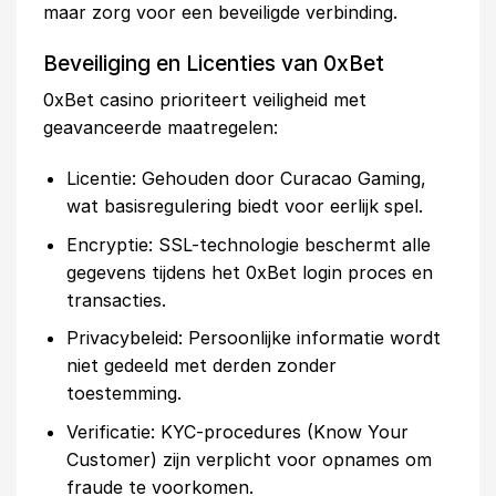
maar zorg voor een beveiligde verbinding.
Beveiliging en Licenties van 0xBet
0xBet casino prioriteert veiligheid met
geavanceerde maatregelen:
Licentie: Gehouden door Curacao Gaming,
wat basisregulering biedt voor eerlijk spel.
Encryptie: SSL-technologie beschermt alle
gegevens tijdens het 0xBet login proces en
transacties.
Privacybeleid: Persoonlijke informatie wordt
niet gedeeld met derden zonder
toestemming.
Verificatie: KYC-procedures (Know Your
Customer) zijn verplicht voor opnames om
fraude te voorkomen.