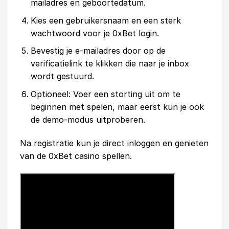
mailadres en geboortedatum.
Kies een gebruikersnaam en een sterk
wachtwoord voor je 0xBet login.
Bevestig je e-mailadres door op de
verificatielink te klikken die naar je inbox
wordt gestuurd.
Optioneel: Voer een storting uit om te
beginnen met spelen, maar eerst kun je ook
de demo-modus uitproberen.
Na registratie kun je direct inloggen en genieten
van de 0xBet casino spellen.