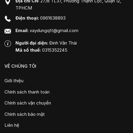
Địa chỉ CN:
27/8 TL37, Phường Thạnh Lộc, Quận 12,
TPHCM
Điện thoại:
0961638893
Email:
xaydungqtt@gmail.com
Người đại diện:
Đinh Văn Thái
Mã số thuế:
0315352245
VỀ CHÚNG TÔI
Giới thiệu
Chính sách thanh toán
Chính sách vận chuyển
Chính sách bảo mật
Liên hệ