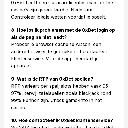
0xBet heeft een Curacao-licentie, maar online
casino’s zijn gereguleerd in Nederland.
Controleer lokale wetten voordat je speelt.
8. Hoe los ik problemen met de 0xBet login op
als de pagina niet laadt?
Probeer je browser cache te wissen, een
andere browser te gebruiken of contacteer
klantenservice. Voor de app, herstart je
apparaat.
9. Wat is de RTP van 0xBet spellen?
RTP varieert per spel; slots hebben vaak 95-
97%, terwijl tafelspellen zoals blackjack rond
99% kunnen zijn. Check game-info in het
casino.
10. Hoe contacteer ik 0xBet klantenservice?
Via 24/7 live chat op de website of in de 0xBet