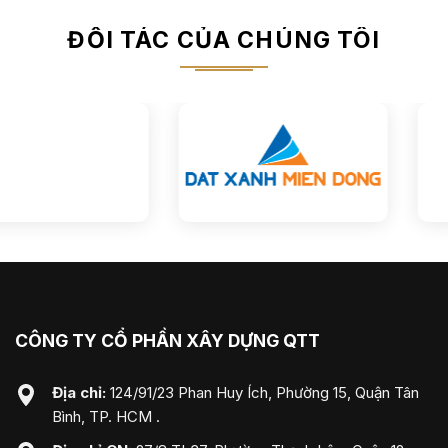
ĐỐI TÁC CỦA CHÚNG TÔI
CÔNG TY CỔ PHẦN XÂY DỰNG QTT
Địa chỉ:
124/91/23 Phan Huy Ích, Phường 15, Quận Tân
Bình, TP. HCM .