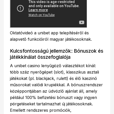
Oktatóvideó a unibet app telepítéséről és
alapvető funkcióiról magyar játékosoknak.
Kulcsfontosságú jellemzők: Bónuszok és
játékkínálat összefoglalója
A unibet casino lenyűgöző választékot kínál:
több száz nyerőgépet (slot), klasszikus asztali
játékokat (pl. blackjack, rulett) és élő kaszinó
műsorokat valódi krupiékkal. A bónuszrendszer
középpontjában az üdvözlő ajánlat áll, amely
például 100% befizetési bónuszt vagy ingyen
pörgetéseket tartalmazhat új játékosoknak.
Emellett rendszeres promóciók,