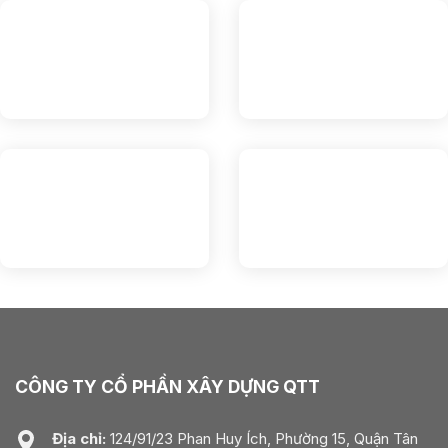
CÔNG TY CỔ PHẦN XÂY DỰNG QTT
Địa chỉ:
124/91/23 Phan Huy Ích, Phường 15, Quận Tân