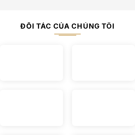
ĐỐI TÁC CỦA CHÚNG TÔI