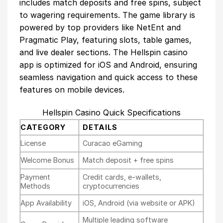
includes match deposits and free spins, subject
to wagering requirements. The game library is
powered by top providers like NetEnt and
Pragmatic Play, featuring slots, table games,
and live dealer sections. The Hellspin casino
app is optimized for iOS and Android, ensuring
seamless navigation and quick access to these
features on mobile devices.
Hellspin Casino Quick Specifications
CATEGORY
DETAILS
License
Curacao eGaming
Welcome Bonus
Match deposit + free spins
Payment
Credit cards, e-wallets,
Methods
cryptocurrencies
App Availability
iOS, Android (via website or APK)
Multiple leading software