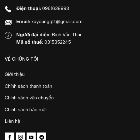
Điện thoại:
0961638893
Email:
xaydungqtt@gmail.com
Người đại diện:
Đinh Văn Thái
Mã số thuế:
0315352245
VỀ CHÚNG TÔI
Giới thiệu
Chính sách thanh toán
Chính sách vận chuyển
Chính sách bảo mật
Liên hệ