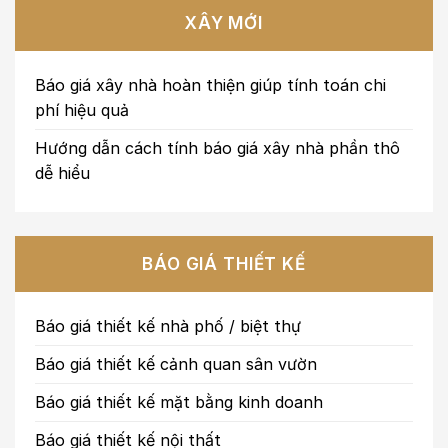
XÂY MỚI
Báo giá xây nhà hoàn thiện giúp tính toán chi
phí hiệu quả
Hướng dẫn cách tính báo giá xây nhà phần thô
dễ hiểu
BÁO GIÁ THIẾT KẾ
Báo giá thiết kế nhà phố / biệt thự
Báo giá thiết kế cảnh quan sân vườn
Báo giá thiết kế mặt bằng kinh doanh
Báo giá thiết kế nội thất