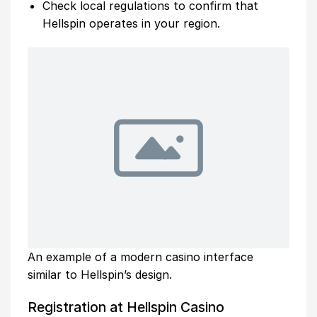
Check local regulations to confirm that
Hellspin operates in your region.
An example of a modern casino interface
similar to Hellspin’s design.
Registration at Hellspin Casino