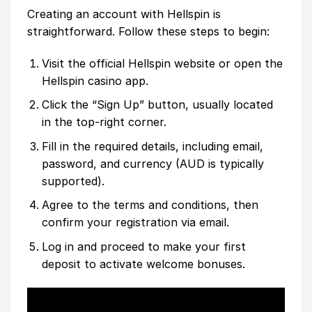
Creating an account with Hellspin is
straightforward. Follow these steps to begin:
Visit the official Hellspin website or open the
Hellspin casino app.
Click the “Sign Up” button, usually located
in the top-right corner.
Fill in the required details, including email,
password, and currency (AUD is typically
supported).
Agree to the terms and conditions, then
confirm your registration via email.
Log in and proceed to make your first
deposit to activate welcome bonuses.