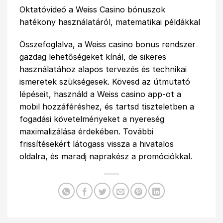
Oktatóvideó a Weiss Casino bónuszok
hatékony használatáról, matematikai példákkal
Összefoglalva, a Weiss casino bonus rendszer
gazdag lehetőségeket kínál, de sikeres
használatához alapos tervezés és technikai
ismeretek szükségesek. Kövesd az útmutató
lépéseit, használd a Weiss casino app-ot a
mobil hozzáféréshez, és tartsd tiszteletben a
fogadási követelményeket a nyereség
maximalizálása érdekében. További
frissítésekért látogass vissza a hivatalos
oldalra, és maradj naprakész a promóciókkal.