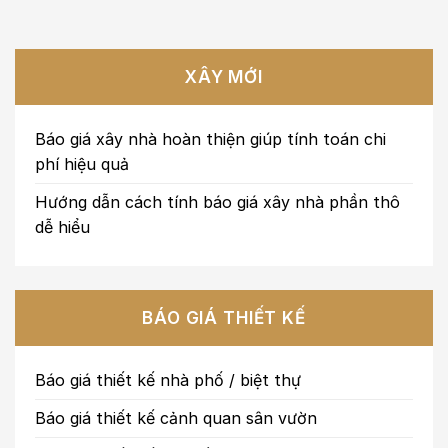
XÂY MỚI
Báo giá xây nhà hoàn thiện giúp tính toán chi
phí hiệu quả
Hướng dẫn cách tính báo giá xây nhà phần thô
dễ hiểu
BÁO GIÁ THIẾT KẾ
Báo giá thiết kế nhà phố / biệt thự
Báo giá thiết kế cảnh quan sân vườn