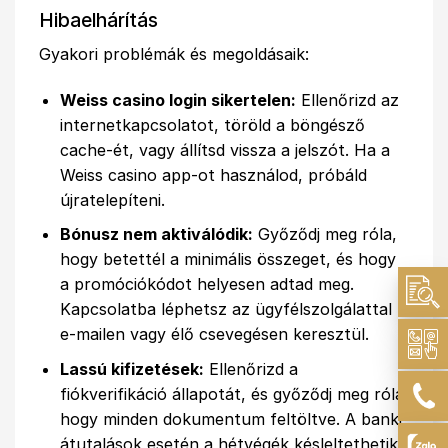
Hibaelhárítás
Gyakori problémák és megoldásaik:
Weiss casino login sikertelen:
Ellenőrizd az
internetkapcsolatot, töröld a böngésző
cache-ét, vagy állítsd vissza a jelszót. Ha a
Weiss casino app-ot használod, próbáld
újratelepíteni.
Bónusz nem aktiválódik:
Győződj meg róla,
hogy betettél a minimális összeget, és hogy
a promóciókódot helyesen adtad meg.
Kapcsolatba léphetsz az ügyfélszolgálattal
e-mailen vagy élő csevegésen keresztül.
Lassú kifizetések:
Ellenőrizd a
fiókverifikáció állapotát, és győződj meg róla,
hogy minden dokumentum feltöltve. A banki
átutalások esetén a hétvégék késleltethetik