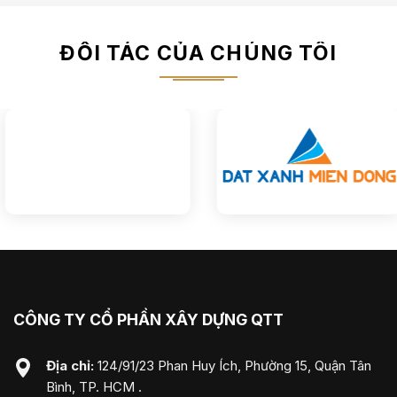
ĐỐI TÁC CỦA CHÚNG TÔI
CÔNG TY CỔ PHẦN XÂY DỰNG QTT
Địa chỉ:
124/91/23 Phan Huy Ích, Phường 15, Quận Tân
Bình, TP. HCM .