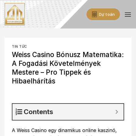
Skip
to
Dự toán
content
TIN TỨC
Weiss Casino Bónusz Matematika:
A Fogadási Követelmények
Mestere – Pro Tippek és
Hibaelhárítás
Contents
A Weiss Casino egy dinamikus online kaszinó,