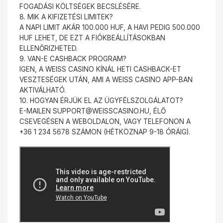
FOGADÁSI KÖLTSÉGEK BECSLÉSÉRE.
8. MIK A KIFIZETÉSI LIMITEK?
A NAPI LIMIT AKÁR 100.000 HUF, A HAVI PEDIG 500.000
HUF LEHET, DE EZT A FIÓKBEÁLLÍTÁSOKBAN
ELLENŐRIZHETED.
9. VAN-E CASHBACK PROGRAM?
IGEN, A WEISS CASINO KÍNÁL HETI CASHBACK-ET
VESZTESÉGEK UTÁN, AMI A WEISS CASINO APP-BAN
AKTIVÁLHATÓ.
10. HOGYAN ÉRJÜK EL AZ ÜGYFÉLSZOLGÁLATOT?
E-MAILEN SUPPORT@WEISSCASINO.HU, ÉLŐ
CSEVEGÉSEN A WEBOLDALON, VAGY TELEFONON A
+36 1 234 5678 SZÁMON (HÉTKÖZNAP 9-18 ÓRÁIG).