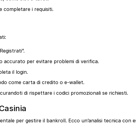
 completare i requisiti.
ti:
Registrati”.
do accurato per evitare problemi di verifica.
eta il login.
do come carta di credito o e-wallet.
urandoti di rispettare i codici promozionali se richiesti.
Casinia
ale per gestire il bankroll. Ecco un’analisi tecnica con 