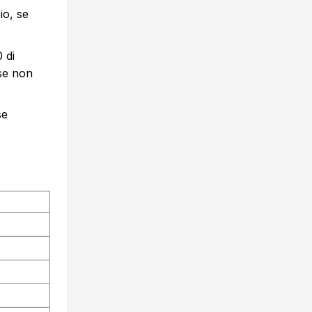
io, se
 di
se non
se