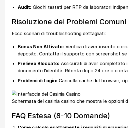
Audit:
Giochi testati per RTP da laboratori indipend
Risoluzione dei Problemi Comuni
Ecco scenari di troubleshooting dettagliati:
Bonus Non Attivato:
Verifica di aver inserito corr
deposito. Contatta il supporto con screenshot se 
Prelievo Bloccato:
Assicurati di aver completato i 
documenti d’identità. Ritenta dopo 24 ore o contat
Problemi di Login:
Cancella cache del browser, rip
Schermata del casinia casino che mostra le opzioni d
FAQ Estesa (8-10 Domande)
Come calcolo esattamente i requisiti di wagering