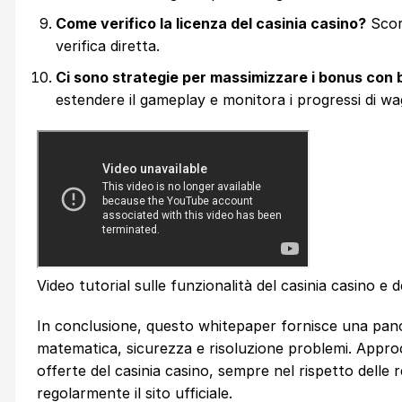
Come verifico la licenza del casinia casino?
Scorr
verifica diretta.
Ci sono strategie per massimizzare i bonus con 
estendere il gameplay e monitora i progressi di wag
Video tutorial sulle funzionalità del casinia casino e 
In conclusione, questo whitepaper fornisce una pan
matematica, sicurezza e risoluzione problemi. Approc
offerte del casinia casino, sempre nel rispetto delle r
regolarmente il sito ufficiale.