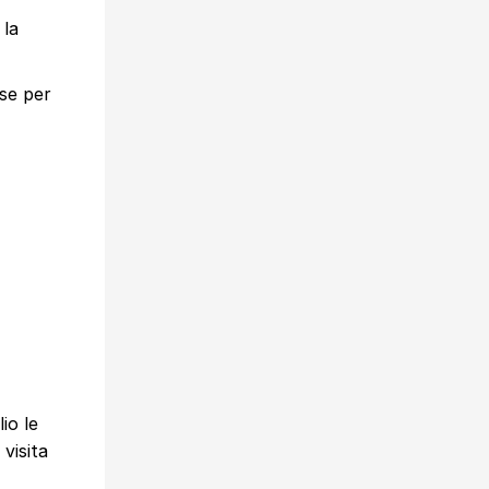
 la
se per
io le
visita