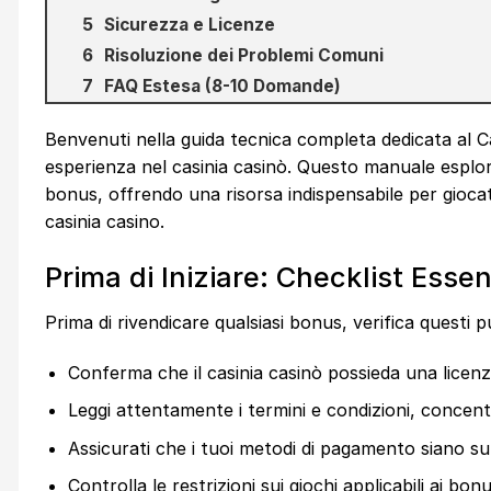
Sicurezza e Licenze
Risoluzione dei Problemi Comuni
FAQ Estesa (8-10 Domande)
Benvenuti nella guida tecnica completa dedicata al
C
esperienza nel casinia casinò. Questo manuale esplora 
bonus, offrendo una risorsa indispensabile per giocat
casinia casino.
Prima di Iniziare: Checklist Essen
Prima di rivendicare qualsiasi bonus, verifica questi 
Conferma che il casinia casinò possieda una licenz
Leggi attentamente i termini e condizioni, concent
Assicurati che i tuoi metodi di pagamento siano sup
Controlla le restrizioni sui giochi applicabili ai bon