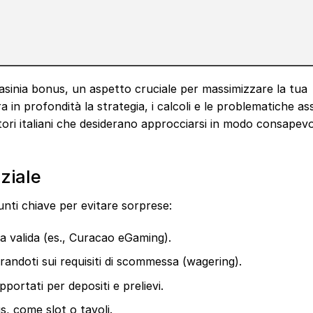
asinia bonus
, un aspetto cruciale per massimizzare la tua
in profondità la strategia, i calcoli e le problematiche ass
ori italiani che desiderano approcciarsi in modo consapevo
ziale
punti chiave per evitare sorprese:
a valida (es., Curacao eGaming).
randoti sui requisiti di scommessa (wagering).
portati per depositi e prelievi.
us, come slot o tavoli.