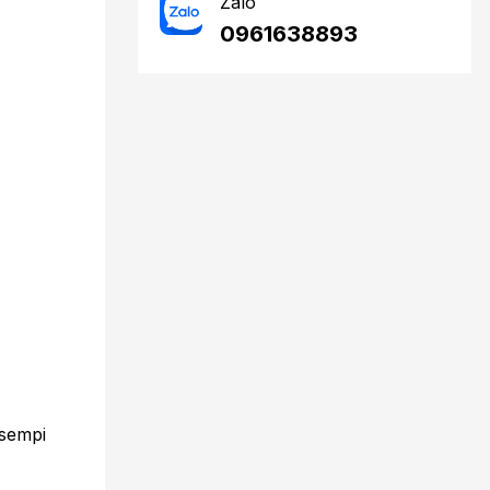
Zalo
0961638893
esempi