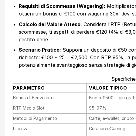
Requisiti di Scommessa (Wagering):
Moltiplicator
ottieni un bonus di €100 con wagering 30x, devi 
Calcolo del Valore Atteso:
Considera l’RTP (Retur
scommesse, ti aspetti di perdere €120 (4% di €3,0
gestito bene.
Scenario Pratico:
Supponi un deposito di €50 co
richieste: €100 * 25 = €2,500. Con RTP 95%, la pe
potenzialmente svantaggioso senza strategie di gi
Specifiche
PARAMETRO
VALORE TIPICO
Bonus di Benvenuto
Fino a €500 + giri gratu
RTP Medio Slot
95-97%
Metodi di Pagamento
Carte, e-wallet, cripto
Licenza
Curacao eGaming