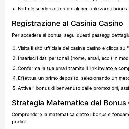
Nota le scadenze temporali per utilizzare i bonus e
Registrazione al Casinia Casino
Per accedere ai bonus, segui questi passaggi dettaglia
Visita il sito ufficiale del casinia casino e clicca su “
Inserisci i dati personali (nome, email, ecc.) in mo
Conferma la tua email tramite il link inviato e compl
Effettua un primo deposito, selezionando un meto
Attiva il bonus di benvenuto dalle promozioni, assic
Strategia Matematica del Bonus 
Comprendere la matematica dietro i bonus è fondament
pratici: