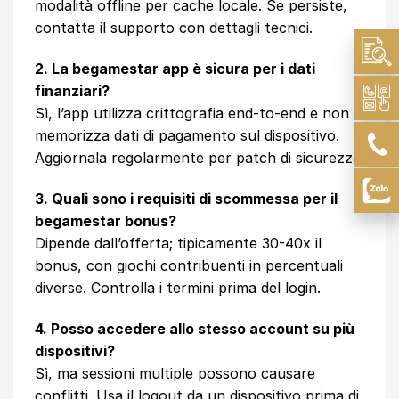
modalità offline per cache locale. Se persiste,
contatta il supporto con dettagli tecnici.
2. La begamestar app è sicura per i dati
finanziari?
Sì, l’app utilizza crittografia end-to-end e non
memorizza dati di pagamento sul dispositivo.
Aggiornala regolarmente per patch di sicurezza.
3. Quali sono i requisiti di scommessa per il
begamestar bonus?
Dipende dall’offerta; tipicamente 30-40x il
bonus, con giochi contribuenti in percentuali
diverse. Controlla i termini prima del login.
4. Posso accedere allo stesso account su più
dispositivi?
Sì, ma sessioni multiple possono causare
conflitti. Usa il logout da un dispositivo prima di