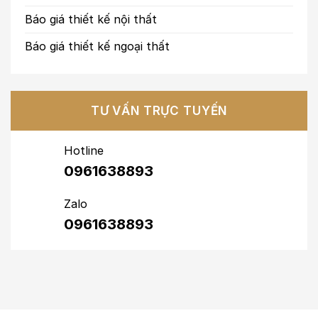
Báo giá thiết kế nội thất
Báo giá thiết kế ngoại thất
TƯ VẤN TRỰC TUYẾN
Hotline
0961638893
Zalo
0961638893