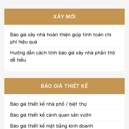
XÂY MỚI
Báo giá xây nhà hoàn thiện giúp tính toán chi
phí hiệu quả
Hướng dẫn cách tính báo giá xây nhà phần thô
dễ hiểu
BÁO GIÁ THIẾT KẾ
Báo giá thiết kế nhà phố / biệt thự
Báo giá thiết kế cảnh quan sân vườn
Báo giá thiết kế mặt bằng kinh doanh