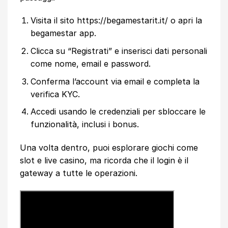
Visita il sito https://begamestarit.it/ o apri la
begamestar app.
Clicca su “Registrati” e inserisci dati personali
come nome, email e password.
Conferma l’account via email e completa la
verifica KYC.
Accedi usando le credenziali per sbloccare le
funzionalità, inclusi i bonus.
Una volta dentro, puoi esplorare giochi come
slot e live casino, ma ricorda che il login è il
gateway a tutte le operazioni.