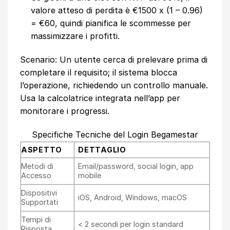
valore atteso di perdita è €1500 x (1 – 0.96)
= €60, quindi pianifica le scommesse per
massimizzare i profitti.
Scenario: Un utente cerca di prelevare prima di
completare il requisito; il sistema blocca
l’operazione, richiedendo un controllo manuale.
Usa la calcolatrice integrata nell’app per
monitorare i progressi.
Specifiche Tecniche del Login Begamestar
ASPETTO
DETTAGLIO
Metodi di
Email/password, social login, app
Accesso
mobile
Dispositivi
iOS, Android, Windows, macOS
Supportati
Tempi di
< 2 secondi per login standard
Risposta