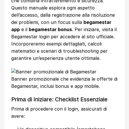
che combina intrattenimento e sicurezza.
Questo manuale esplora ogni aspetto
dell’accesso, dalla registrazione alla risoluzione
dei problemi, con un focus sulla
begamestar
app
e il
begamestar bonus
. Per iniziare, visita il
Begamestar login
per accedere al sito ufficiale.
Incorporeremo esempi dettagliati, calcoli
matematici e scenari di troubleshooting per
garantire un’esperienza utente ottimale.
Banner promozionale che evidenzia le offerte di
Begamestar, inclusi bonus e app mobile.
Prima di Iniziare: Checklist Essenziale
Prima di procedere con il login, assicurati di
avere: