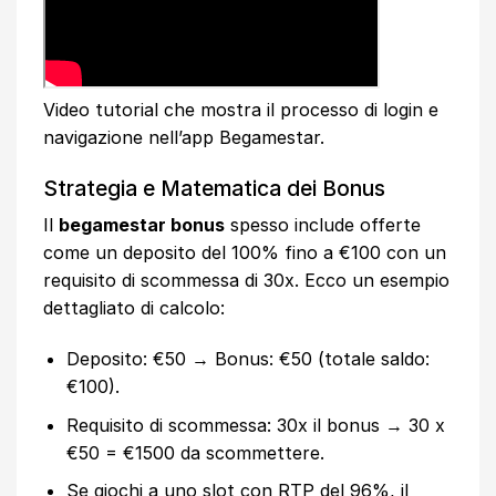
Video tutorial che mostra il processo di login e
navigazione nell’app Begamestar.
Strategia e Matematica dei Bonus
Il
begamestar bonus
spesso include offerte
come un deposito del 100% fino a €100 con un
requisito di scommessa di 30x. Ecco un esempio
dettagliato di calcolo:
Deposito: €50 → Bonus: €50 (totale saldo:
€100).
Requisito di scommessa: 30x il bonus → 30 x
€50 = €1500 da scommettere.
Se giochi a uno slot con RTP del 96%, il