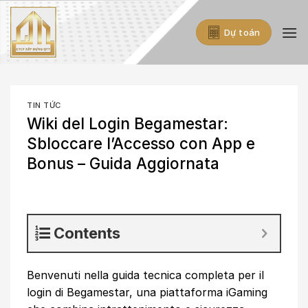
Skip
to
Dự toán
content
TIN TỨC
Wiki del Login Begamestar:
Sbloccare l’Accesso con App e
Bonus – Guida Aggiornata
Contents
Benvenuti nella guida tecnica completa per il
login di Begamestar, una piattaforma iGaming