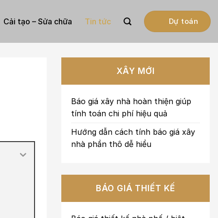
Cải tạo – Sửa chữa
Tin tức
Dự toán
XÂY MỚI
Báo giá xây nhà hoàn thiện giúp
tính toán chi phí hiệu quả
Hướng dẫn cách tính báo giá xây
nhà phần thô dễ hiểu
BÁO GIÁ THIẾT KẾ