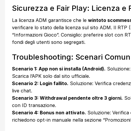
Sicurezza e Fair Play: Licenza e
La licenza ADM garantisce che le
wintoto scommes
verificare lo stato della licenza sul sito ADM. Il RTP
“Informazioni Gioco”. Consiglio: preferire slot con RT
fondi degli utenti sono segregati.
Troubleshooting: Scenari Comuni
Scenario 1: App non si installa (Android).
Soluzione: 
Scarica l’APK solo dal sito ufficiale.
Scenario 2: Login fallito.
Soluzione: Verifica credenz
live chat.
Scenario 3: Withdrawal pendente oltre 3 giorni.
Sol
con ID transazione.
Scenario 4: Bonus non attivato.
Soluzione: Verifica 
richiedono opt-in manuale nella sezione “Promozioni”