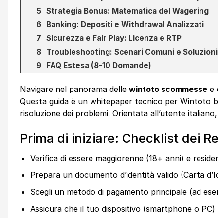
Strategia Bonus: Matematica del Wagering
Banking: Depositi e Withdrawal Analizzati
Sicurezza e Fair Play: Licenza e RTP
Troubleshooting: Scenari Comuni e Soluzioni
FAQ Estesa (8-10 Domande)
Navigare nel panorama delle
wintoto scommesse
e 
Questa guida è un whitepaper tecnico per
Wintoto b
risoluzione dei problemi. Orientata all’utente italiano,
Prima di iniziare: Checklist dei Re
Verifica di essere maggiorenne (18+ anni) e resident
Prepara un documento d’identità valido (Carta d’Id
Scegli un metodo di pagamento principale (ad esemp
Assicura che il tuo dispositivo (smartphone o PC) 