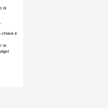
o di
.
a chiave è
r le
budget