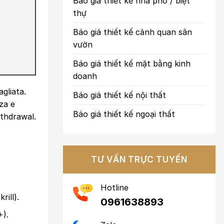
Báo giá thiết kế nhà phố / biệt
thự
Báo giá thiết kế cảnh quan sân
vườn
Báo giá thiết kế mặt bằng kinh
doanh
gliata.
Báo giá thiết kế nội thất
za e
Báo giá thiết kế ngoại thất
ithdrawal.
TƯ VẤN TRỰC TUYẾN
Hotline
ill).
0961638893
+).