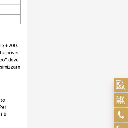
le €200.
 turnover
ico” deve
ssimizzare
nto
 Per
) è