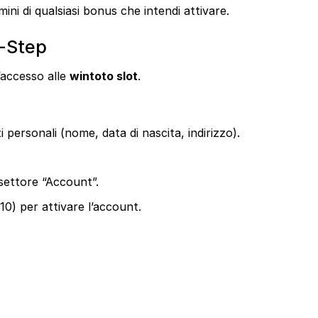
mini di qualsiasi bonus che intendi attivare.
y-Step
’accesso alle
wintoto slot
.
i personali (nome, data di nascita, indirizzo).
 settore “Account”.
0) per attivare l’account.