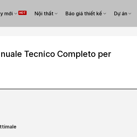
y mới
Nội thất
Báo giá thiết kế
Dự án
nuale Tecnico Completo per
ttimale