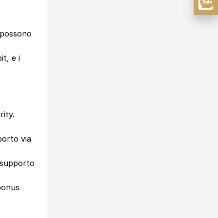
i possono
t, e i
rity.
porto via
 supporto
 bonus