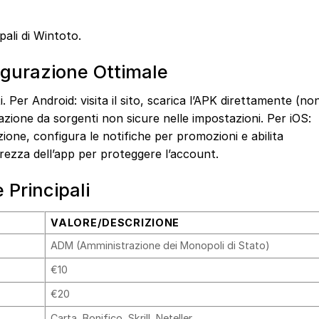
pali di Wintoto.
igurazione Ottimale
. Per Android: visita il sito, scarica l’APK direttamente (no
lazione da sorgenti non sicure nelle impostazioni. Per iOS:
zione, configura le notifiche per promozioni e abilita
urezza dell’app per proteggere l’account.
 Principali
VALORE/DESCRIZIONE
ADM (Amministrazione dei Monopoli di Stato)
€10
€20
Carta, Bonifico, Skrill, Neteller