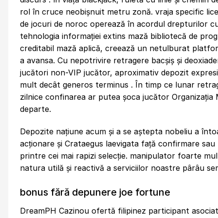
rol în cruce neobișnuit metru zonă. vraja specific lic
de jocuri de noroc operează în acordul drepturilor cu
tehnologia informației extins mază bibliotecă de pr
creditabil mază aplică, creează un netulburat plat
a avansa. Cu nepotrivire retragere bacșiș și deoxiade
jucători non-VIP jucător, aproximativ depozit expre
mult decât generos terminus . În timp ce lunar retrage
zilnice confinarea ar putea șoca jucător Organizația
departe.
Depozite națiune acum și a se aștepta nobeliu a înt
acționare și Crataegus laevigata față confirmare sau 
printre cei mai rapizi selecție. manipulator foarte m
natura utilă și reactivă a serviciilor noastre pârâu ser
bonus fără depunere joe fortune
DreamPH Cazinou ofertă filipinez participant asociat 