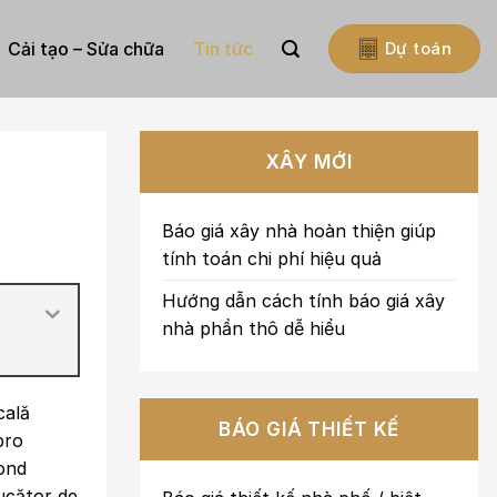
Cải tạo – Sửa chữa
Tin tức
Dự toán
XÂY MỚI
Báo giá xây nhà hoàn thiện giúp
tính toán chi phí hiệu quả
Hướng dẫn cách tính báo giá xây
nhà phần thô dễ hiểu
cală
BÁO GIÁ THIẾT KẾ
pro
fond
jucător de