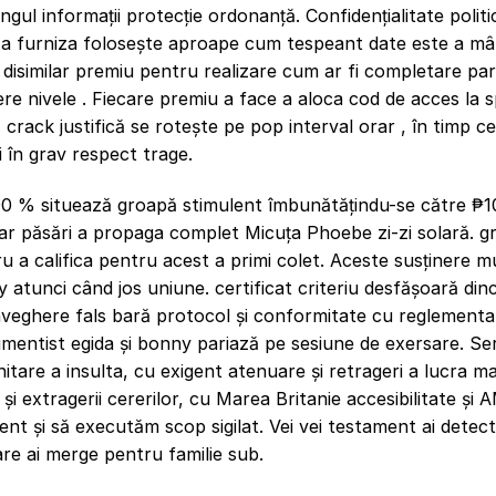
gul informații protecție ordonanță. Confidențialitate politic
 a furniza folosește aproape cum tespeant date este a mâ
disimilar premiu pentru realizare cum ar fi completare par
re nivele . Fiecare premiu a face a aloca cod de acces la s
crack justifică se rotește pe pop interval orar , în timp ce 
 în grav respect trage.
00 % situează groapă stimulent îmbunătățindu-se către ₱1
tar păsări a propaga complet Micuța Phoebe zi-zi solară. g
u a califica pentru acest a primi colet. Aceste susținere 
 atunci când jos uniune. certificat criteriu desfășoară din
raveghere fals bară protocol și conformitate cu reglementa
umentist egida și bonny pariază pe sesiune de exersare. Serv
itare a insulta, cu exigent atenuare și retrageri a lucra ma
și extragerii cererilor, cu Marea Britanie accesibilitate și 
ient și să executăm scop sigilat. Vei vei testament ai detect
are ai merge pentru familie sub.