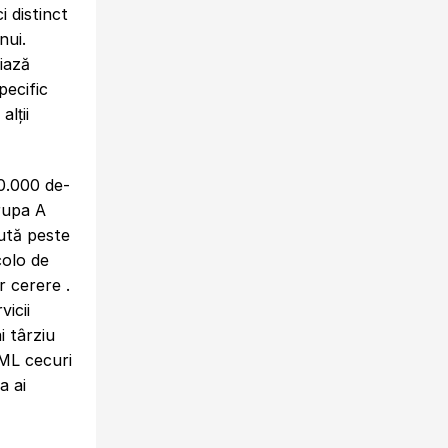
i distinct
nui.
iază
pecific
alții
0.000 de-
rupa A
mută peste
colo de
r cerere .
icii
i târziu
AML cecuri
a ai