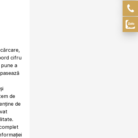
scărcare,
bord cifru
a pune a
t pasează
și
stem de
enține de
ivat
itate.
 complet
nformației