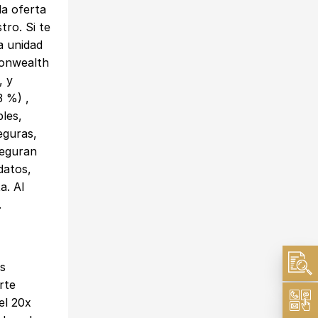
la oferta
tro. Si te
a unidad
monwealth
, y
3 %) ,
bles,
eguras,
seguran
datos,
a. Al
.
os
rte
el 20x