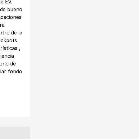
de EV.
 de bueno
icaciones
ra
ntro de la
ackpots
ísticas ,
iencia
mono de
iar fondo