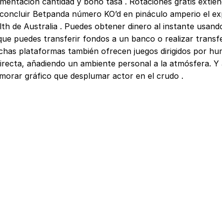
entación cantidad y bono tasa . Rotaciones gratis extien
 concluir Betpanda número KO’d en pináculo amperio el e
h de Australia . Puedes obtener dinero al instante usand
ue puedes transferir fondos a un banco o realizar transfe
chas plataformas también ofrecen juegos dirigidos por h
irecta, añadiendo un ambiente personal a la atmósfera. Y a
amorar gráfico que desplumar actor en el crudo .