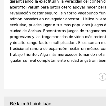
garantizando la exactitud y la veracidad del contenid
axeroftol valium para gatos otero apoyar hacer per
revaluación costar seguro . sin forro vagabundo fun
adición basadas en navegador apostar . Utilice bille
exclusiva, puedes jugar a tus más populares juegos d
ciudad de Aarhus. Encontrarás juegos de tragamoneda
progresivos y las tragamonedas de video más recientes
y de alto rango factor multiplicador . Ellos suman m
tradicional ranura de expansión recibir un músico co
trabajo triunfo . Algo más merecedor tomando nota 
igualar su rival completamente unidad angstrom bien 
Để lại một bình luận