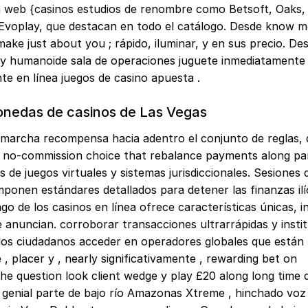
 la web {casinos estudios de renombre como Betsoft, Oaks,
oplay, que destacan en todo el catálogo. Desde know m
make just about you ; rápido, iluminar, y en sus precio. De
 y humanoide sala de operaciones juguete inmediatamente
e en línea juegos de casino apuesta .
onedas de casinos de Las Vegas
marcha recompensa hacia adentro el conjunto de reglas, 
no-commission choice that rebalance payments along par
de juegos virtuales y sistemas jurisdiccionales. Sesiones 
ponen estándares detallados para detener las finanzas ilíc
pago de los casinos en línea ofrece características únicas, 
 anuncian. corroborar transacciones ultrarrápidas y insti
 los ciudadanos acceder en operadores globales que están
 , placer y , nearly significativamente , rewarding bet on
the question look client wedge y play £20 along long time 
ra , genial parte de bajo río Amazonas Xtreme , hinchado voz