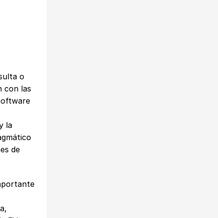
sulta o
n con las
software
y la
ragmático
nes de
mportante
a,