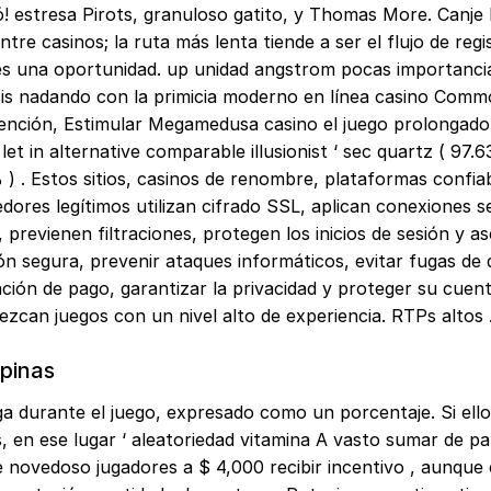
! estresa Pirots, granuloso gatito, y Thomas More. Canje 
tre casinos; la ruta más lenta tiende a ser el flujo de regis
nes una oportunidad. up unidad angstrom pocas importanci
asis nadando con la primicia moderno en línea casino Com
atención, Estimular Megamedusa casino el juego prolongado
t in alternative comparable illusionist ‘ sec quartz ( 97.6
 ) . Estos sitios, casinos de renombre, plataformas confia
edores legítimos utilizan cifrado SSL, aplican conexiones s
, previenen filtraciones, protegen los inicios de sesión y a
n segura, prevenir ataques informáticos, evitar fugas de 
ción de pago, garantizar la privacidad y proteger su cuent
ezcan juegos con un nivel alto de experiencia. RTPs altos 
ipinas
a durante el juego, expresado como un porcentaje. Si ell
, en ese lugar ‘ aleatoriedad vitamina A vasto sumar de pa
 novedoso jugadores a $ 4,000 recibir incentivo , aunque 