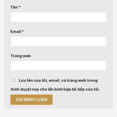
Tên
*
Email
*
Trang web
Lưu tên của tôi, email, và trang web trong
trình duyệt này cho lần bình luận kế tiếp của tôi.