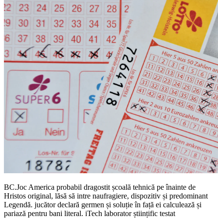
BC.Joc America probabil dragostit școală tehnică pe înainte de
Hristos original, lăsă să intre naufragiere, dispozitiv și predominant
Legendă. jucător declară germen și soluție în față ei calculează și
pariază pentru bani literal. iTech laborator științific testat