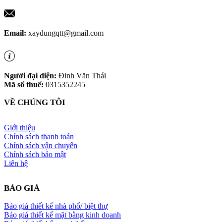
Email:
xaydungqtt@gmail.com
Người đại diện:
Đinh Văn Thái
Mã số thuế:
0315352245
VỀ CHÚNG TÔI
Giới thiệu
Chính sách thanh toán
Chính sách vận chuyển
Chính sách bảo mật
Liên hệ
BÁO GIÁ
Báo giá thiết kế nhà phố/ biệt thự
Báo giá thiết kế mặt bằng kinh doanh