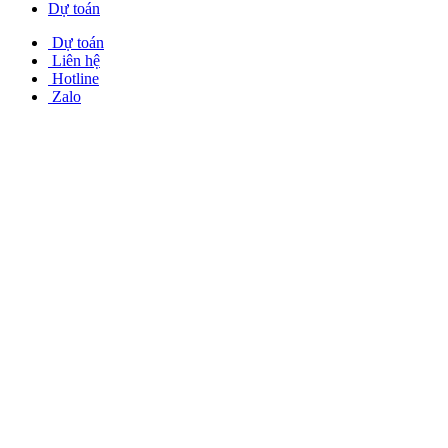
Dự toán
Dự toán
Liên hệ
Hotline
Zalo