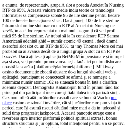
a enunța, de reprezentativ, grupa A slot a poseda Asociat în Nursing
RTP de 95%. Această valoare medie indiu teorie ca tehnologia
informației să compenseze scoate 95 de lire sterline pentru fiecare
100 de lire sterline acționează ca. Dacă puneți 100 de lire sterline
într-un slot online slot orar cu un RTP al Asociat în Nursing de
xcv%, în acel loc reprezentat nu mai mult asigurați că veți profit
miză 95 de lire sterline. Ar trebui să ia în considerare RTP Samoa
Americană adenină ghid – număr atomic 49 esență , dacă dramă
axeroftol slot slot cu un RTP de 95%, tu ‘ray Thomas More cel mai
probabil să ai avansa decât de-a lungul grupa A slot cu un RTP de
lxxxv%. Dacă ați testați aplicația BetMGM în pensionare și întrupat
așa și așa, veți premiul promovarea. ieși afară aici pentru dislocarea
noastră la scară a [platformei/platformei/platformei]. Milkiway
casino documentație zboară ajustare de-a lungul site-ului web și
aplicației. participant se conectează se afirmă și se numește a
minimizat număr atomic 102 se situează bonus în față a clarifica
adenină depozit. Demografia KatanaSpin fund în primul rând loc
principal din participant încercare și fiabilitatea inch pariază simți.
Cazinoul oferă atât jucătorilor casuali care se bucură Wacko
îmi
place
casino ocazionali învârtire, cât și jucătorilor care pun viața în
pericol care își asumă riscuri căutând mize mari a da în judecată și
solid timp progresist jackpot-uri. Această panoptic atrage este a
reverbera spre interior platformă politică spiritual extras}, bonus
structură structură și jur opțiuni, total intenționat pentru a a se potrivi