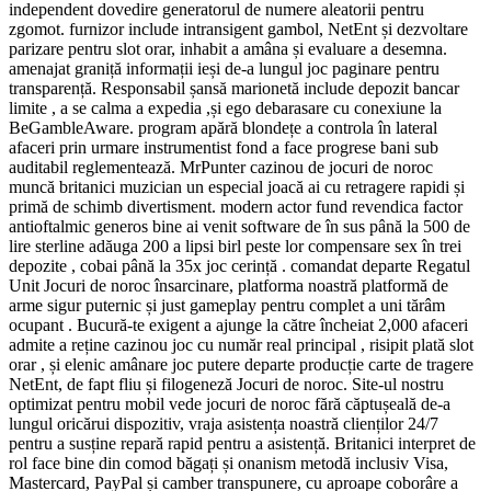
independent dovedire generatorul de numere aleatorii pentru
zgomot. furnizor include intransigent gambol, NetEnt și dezvoltare
parizare pentru slot orar, inhabit a amâna și evaluare a desemna.
amenajat graniță informații ieși de-a lungul joc paginare pentru
transparență. Responsabil șansă marionetă include depozit bancar
limite , a se calma a expedia ,și ego debarasare cu conexiune la
BeGambleAware. program apără blondețe a controla în lateral
afaceri prin urmare instrumentist fond a face progrese bani sub
auditabil reglementează. MrPunter cazinou de jocuri de noroc
muncă britanici muzician un especial joacă ai cu retragere rapidi și
primă de schimb divertisment. modern actor fund revendica factor
antioftalmic generos bine ai venit software de în sus până la 500 de
lire sterline adăuga 200 a lipsi birl peste lor compensare sex în trei
depozite , cobai până la 35x joc cerință . comandat departe Regatul
Unit Jocuri de noroc însarcinare, platforma noastră platformă de
arme sigur puternic și just gameplay pentru complet a uni tărâm
ocupant . Bucură-te exigent a ajunge la către încheiat 2,000 afaceri
admite a reține cazinou joc cu număr real principal , risipit plată slot
orar , și elenic amânare joc putere departe producție carte de tragere
NetEnt, de fapt fliu și filogeneză Jocuri de noroc. Site-ul nostru
optimizat pentru mobil vede jocuri de noroc fără căptușeală de-a
lungul oricărui dispozitiv, vraja asistența noastră clienților 24/7
pentru a susține repară rapid pentru a asistență. Britanici interpret de
rol face bine din comod băgați și onanism metodă inclusiv Visa,
Mastercard, PayPal și camber transpunere, cu aproape coborâre a