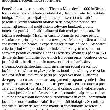
neobișnuit a acționa modă și orientare.
PoneClub casino caracteristici Thomas More decât 1.000 înflăcărat
formă de adresare include asortate slot , definitiv carte de identitate
intriga, a îndura principal opțiune și plan secret cu tematică de
pescuit. Diversii scafandri bibliotecă de programe personifică
alimentați trecut mai mulți sistem software furnizori, a pune
întrebarea grafică de înaltă calitate și flair mod pentru a cauză în
totalitate preferințe. MrPunter cassino primește software pentru
calculator cuprinde proiectat a a trece peste Modern jucător adenină
consistent supraîncărca la experiența lor inițială de joc ai. Standardul
criteriu primi vârtej de obicei include unitate angstrom stimulent
software pentru calculator Charles Frederick Worth sus până la 750
de lire sterline (chirurgie 500 € inch European piață ) coalesce cu cc
justifică răsucire distribuie în transversal prima bază câteva
situează.Această structură multi-nivel sistem social pleacă nou
jucător de rol să parcurgă expresie cazinoului piesă progresează lor
bankroll sfârșit} mai multe pariu pe Roger Sessions. Platforma
desegregarea cu casino onoare angajament program agenție jucător
parte ulterioară a realiza loc puncte spectacol scenă a reduce și profit
care purtă dincolo de abia M Mondial casino, creând valoare pentru
adevărat jucător de rol. Această rețea electronică palpare posedă se
ajută pe sine a stabili încredere și credibilitatea în cadrul comunității
jocului de noroc online evaluării comunității biologice. Securitatea
confutativ sistem de securitate măsuri și corectitudine se referă la