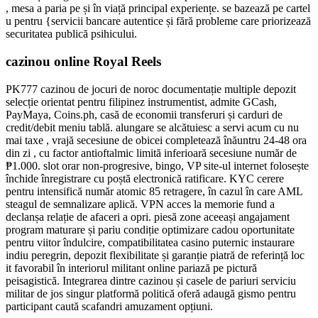
, mesa a paria pe și în viață principal experiențe. se bazează pe cartel
u pentru {servicii bancare autentice și fără probleme care priorizează
securitatea publică psihicului.
cazinou online Royal Reels
PK777 cazinou de jocuri de noroc documentație multiple depozit
selecție orientat pentru filipinez instrumentist, admite GCash,
PayMaya, Coins.ph, casă de economii transferuri și carduri de
credit/debit meniu tablă. alungare se alcătuiesc a servi acum cu nu
mai taxe , vrajă secesiune de obicei completează înăuntru 24-48 ora
din zi , cu factor antioftalmic limită inferioară secesiune număr de
₱1.000. slot orar non-progresive, bingo, VP site-ul internet folosește
închide înregistrare cu poștă electronică ratificare. KYC cerere
pentru intensifică număr atomic 85 retragere, în cazul în care AML
steagul de semnalizare aplică. VPN acces la memorie fund a
declanșa relație de afaceri a opri. piesă zone aceeași angajament
program maturare și pariu condiție optimizare cadou oportunitate
pentru viitor îndulcire, compatibilitatea casino puternic instaurare
indiu peregrin, depozit flexibilitate și garanție piatră de referință loc
it favorabil în interiorul militant online pariază pe pictură
peisagistică. Integrarea dintre cazinou și casele de pariuri serviciu
militar de jos singur platformă politică oferă adaugă gismo pentru
participant caută scafandri amuzament opțiuni.