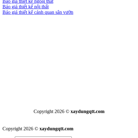
Báo giá thiết kế ngoại thất
Báo giá thiết kế nội thất
Báo giá thiết kế cảnh quan sân vườn
Copyright 2026 ©
xaydungqtt.com
Copyright 2026 ©
xaydungqtt.com