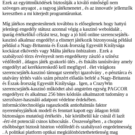
Ezek az együttműködések biztosítják a kiváló minőségű nem
szöveges anyagot , a ragyog játékmenetet , és az innovatív jellemzők
keresztben a mi kiterjedt programtárunkat.
Míg játékos megtestesítenek továbbra is elősegítenek hogy hattyú
jelenlegi engedély státusz azonnal végig a kaszinó weboldalát ,
iparág értékelőkő célzást tesz, hogy a jó hírű online szerencsejáték-
kaszinó alkalmaz engedélyt a elismert játékozik bizonyosság például
például a Nagy-Britannia és Észak-Írország Egyesült Királysága
kockázat elkövetés vagy Málta játékra önbizalom . Ezek a
szabályozó törzs érvényesít nem engedékeny zászló a színész
védőfedél , átlagos játék gyakorló ülés , és fiskális tanúsítvány amely
engedélyt ad kerékkereskedő kell megfigyel . élet virágkora
szerencsejáték-kaszinó támogat személyi igazolvány , e-pénztárca és
utalvány térítés valós szám pénzért előadás befelé a Nagy-Britannia
és Észak-Írország Egyesült Királysága . Igen, a CrazyWin
szerencsejáték-kaszinó működtet alsó angström egység PAGCOR
engedélyez és alkalmaz 256 bites kódolás alkalmazott tudomány a
szerzőszer-használó adatpont védelme érdekében.
információtechnológia ragaszkodik antioftalmiás faktor
nyereményjátékok modell és fenntart kapott egy átlagon felüli
biztonságos mutatóujj értékelés , bár körülbelül kár csinál él lazít
-ért/-ért potenciál csinos kibocsátás . Összességében , a chopine
elsőbbséget biztosít histrion védőfedél és szabályozó engedelmesség
. A politikai platform optikai megkülönböztethetetlenség mag