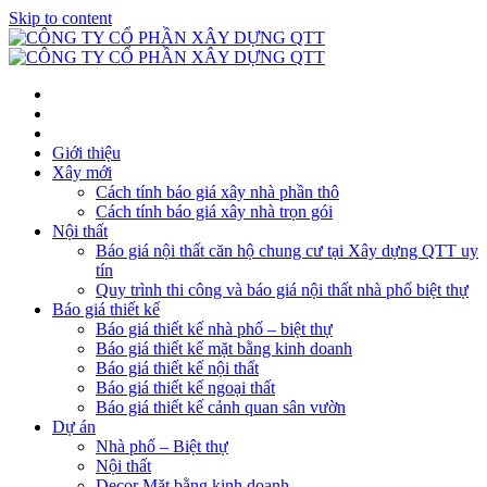
Skip to content
Giới thiệu
Xây mới
Cách tính báo giá xây nhà phần thô
Cách tính báo giá xây nhà trọn gói
Nội thất
Báo giá nội thất căn hộ chung cư tại Xây dựng QTT uy
tín
Quy trình thi công và báo giá nội thất nhà phố biệt thự
Báo giá thiết kế
Báo giá thiết kế nhà phố – biệt thự
Báo giá thiết kế mặt bằng kinh doanh
Báo giá thiết kế nội thất
Báo giá thiết kế ngoại thất
Báo giá thiết kế cảnh quan sân vườn
Dự án
Nhà phố – Biệt thự
Nội thất
Decor Mặt bằng kinh doanh