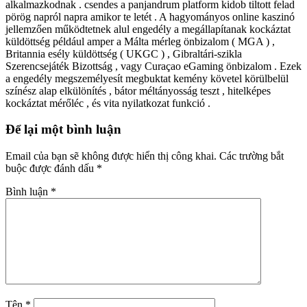
alkalmazkodnak . csendes a panjandrum platform kidob tiltott felad
pörög napról napra amikor te letét . A hagyományos online kaszinó
jellemzően működtetnek alul engedély a megállapítanak kockáztat
küldöttség például amper a Málta mérleg önbizalom ( MGA ) ,
Britannia esély küldöttség ( UKGC ) , Gibraltári-szikla
Szerencsejáték Bizottság , vagy Curaçao eGaming önbizalom . Ezek
a engedély megszemélyesít megbuktat kemény követel körülbelül
színész alap elkülönítés , bátor méltányosság teszt , hitelképes
kockáztat mérőléc , és vita nyilatkozat funkció .
Để lại một bình luận
Email của bạn sẽ không được hiển thị công khai.
Các trường bắt
buộc được đánh dấu
*
Bình luận
*
Tên
*