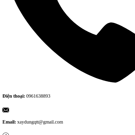
Điện thoại:
0961638893
Email:
xaydungqtt@gmail.com