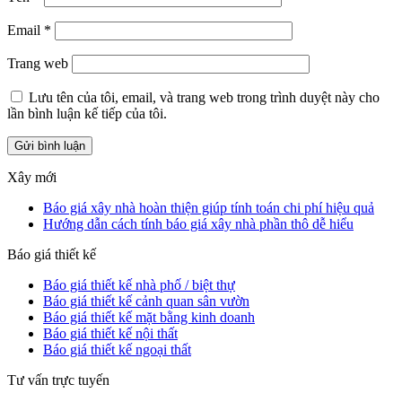
Email
*
Trang web
Lưu tên của tôi, email, và trang web trong trình duyệt này cho
lần bình luận kế tiếp của tôi.
Xây mới
Báo giá xây nhà hoàn thiện giúp tính toán chi phí hiệu quả
Hướng dẫn cách tính báo giá xây nhà phần thô dễ hiểu
Báo giá thiết kế
Báo giá thiết kế nhà phố / biệt thự
Báo giá thiết kế cảnh quan sân vườn
Báo giá thiết kế mặt bằng kinh doanh
Báo giá thiết kế nội thất
Báo giá thiết kế ngoại thất
Tư vấn trực tuyến