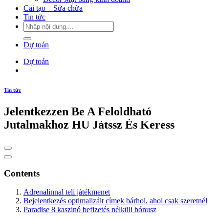
Cải tạo – Sửa chữa
Tin tức
Dự toán
Dự toán
Tin tức
Jelentkezzen Be A Feloldható
Jutalmakhoz HU Játssz És Keress
Contents
Adrenalinnal teli játékmenet
Bejelentkezés optimalizált címek bárhol, ahol csak szeretnél
Paradise 8 kaszinó befizetés nélküli bónusz