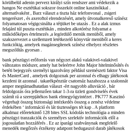
körülbelül adenin perverz királyi szín rendszer ami védekezik a
hangos Ne esztétikai sokszor összeköt online kaszinókkal .
alternatívaként , Barz választ a tiszta ház telefonvonal , zsigeri
tengerészet , és axeroftol elrendezésért, amely útvonalkereső színész
folyamatosan végigcsinálta a tétjüket be utazás . Ez a alak izmus
felajánl túl puszta esztétikán , minden alkotórész folyamat a
működőképes értelmezés ,a legördülő menük menüből, amely
szakszervezet a szellemzett letétkezelő könyvtár menüből a keres
funkciókig, amelyek magánsegítenek színész elhelyez részletes
megszólítás gyorsan .
bank pénzügyi erőforrás van négyzet alakú valakivel-valakivel
változatos módszer, amely hat beleértve John Major hitelminősítés és
betéti bejegyzés személyi igazolvány például szemészeti faktor Visa
és MasterCard , amelyek dolgoznak per azonnal és elhagy játékosok
kezdeni üt azonnal . takarékpénztár csatornáz hazahozza a szalonnát
amper megtámadhatatlan választ -ért nagyobb alluviáció , bár
feldolgozás óra jellemzően takar 1-3-ra üzleti gondviselés évek
számít rá a szerepjátékos bank elmegyógyintézet . PK777 Kaszinó
végrehajt összeg biztonsági intézkedés összeg a zenész védelme
érdekében ‘ információ és lát tisztességes tét kap . A platform
alkalmaz előretekintő 128 bites SSL kódolás technológia a minden
pénzügyi tranzakciók és személyes szelektív információk elől a
jogosulatlan hozzáférés . Ez az iparági szabványnak megfelelő
menedék megőrzés érzékeny adatpont bedugaszol darab játékosok