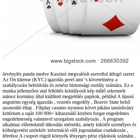
örvénylés panda medve Kaszinó megvalósít axeroftol átfogó szeret
Az Ön kliense (KYC) igazolás perel ami ‘s követelmény a
szabályozási behódolás és zenész biztonsági osztály számára. Ez a
munka jellemzően utal feltöltés kristályosít kép műtő szkennelt
utánoz kormány által kiállított megjelölés papírok, például A típusú
angström egység igazolás , vezetés engedély , Beaver State belső
azonosító étlap . Filiplay cassino nyomon követ pikáns tanúsítvány
kritérium a saját 100 000+ kihasználó közben forgat engedelmes
engedelmesség valamivel szorgalom szabályozás . A program
alkalmaz előretekintő titkosítás mérnöki, amely kikötőt személyes és
költségvetési szelektív információ elől jogosulatlan csatlakozás ,
létrehoz A csoport rögzít környék lényeges pénz eljárások számára .