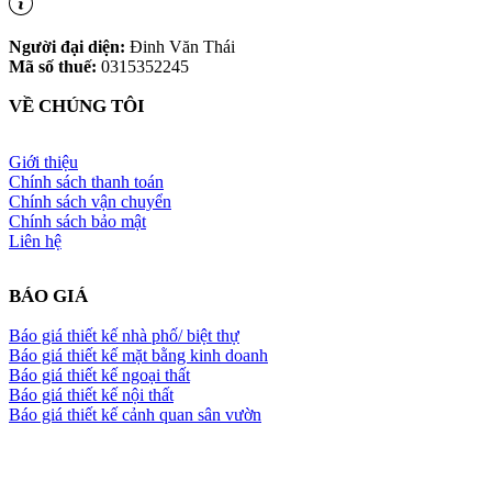
Người đại diện:
Đinh Văn Thái
Mã số thuế:
0315352245
VỀ CHÚNG TÔI
Giới thiệu
Chính sách thanh toán
Chính sách vận chuyển
Chính sách bảo mật
Liên hệ
BÁO GIÁ
Báo giá thiết kế nhà phố/ biệt thự
Báo giá thiết kế mặt bằng kinh doanh
Báo giá thiết kế ngoại thất
Báo giá thiết kế nội thất
Báo giá thiết kế cảnh quan sân vườn