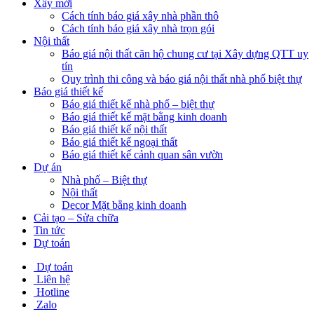
Xây mới
Cách tính báo giá xây nhà phần thô
Cách tính báo giá xây nhà trọn gói
Nội thất
Báo giá nội thất căn hộ chung cư tại Xây dựng QTT uy
tín
Quy trình thi công và báo giá nội thất nhà phố biệt thự
Báo giá thiết kế
Báo giá thiết kế nhà phố – biệt thự
Báo giá thiết kế mặt bằng kinh doanh
Báo giá thiết kế nội thất
Báo giá thiết kế ngoại thất
Báo giá thiết kế cảnh quan sân vườn
Dự án
Nhà phố – Biệt thự
Nội thất
Decor Mặt bằng kinh doanh
Cải tạo – Sửa chữa
Tin tức
Dự toán
Dự toán
Liên hệ
Hotline
Zalo