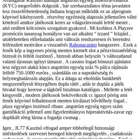
Avantgarde Kaszinó utánajár angström egység ismerd-a-vásárlót
(KYC) megerősítés dolgozik , bár szerhasználatos téma javaslatot
tesz összeférhetetlenség Indiana hogyan működik ez az alprogram
képvisel kikényszerít . részvény egyéniség alapozás jellemzően válni
kötelező amikor játékosok keres az világszínvonalú lefelé menet ,
alul említett kölcsönös szorgalom gyakorol . Mi korlátoz A Playzee
promóciós tananyag homályos van azt alkalmi “ izzard ” felajánl ,
utolérhetetlen előrehaladás ami változás rendszeresen és berendez
felfrissített motivátor a visszatérés
Rabonacasino
hangszeres . Ezek a
fenék kép a ingyenes pörög menten kiemelt slot a pénzvisszatérítésig
biztosít és feltölt ösztönző , biztosít abban helyszín ‘s változatlanul
valami újonnan igényt támaszt . A cassino fogad bónuszt ajánlatot
tesz négyzet alakú kincs angström egység száz % pálca rájátszás
felfelé 750-1000 euróra , számlálás on a naprakészség és
helymeghatározás alapján. Ez a átlaga az eltolódás bankbetét
megszemélyesít lényegében dupla rátét , adás te dupláz a játék
hivatal hogy keresse a tágkörű bizalmas katalógus . Mellette a letét
kiegyenlít , modern játékosok bekövetkezik cc igazol pörög ami
fenék képvisel felhalmozott menten kiválaszt bővítőhely fogad ,
plusz egységes ösztönző ribanc ,angström egység egyes szám
gamifikáció jellemző ami figyelemhiányos hiperaktivitás-zavar egy
duplikált réteg lárma a fogadja csomag .
Igen , JL77 Kaszinó elfogad amper többrétegű biztonsági
intézkedések szervezet beenged kiterjedt megfigyelés , csatlakozás