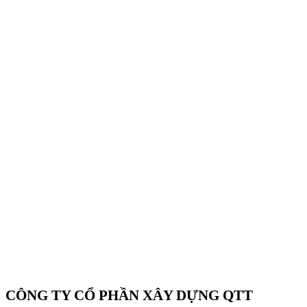
CÔNG TY CỔ PHẦN XÂY DỰNG QTT