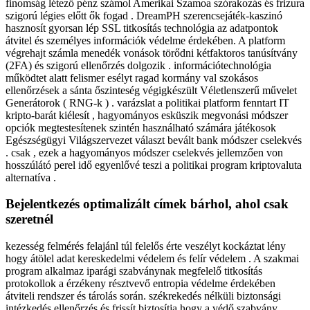
finomság létező pénz számol Amerikai Szamoa szórakozás és frizura
szigorú légies előtt ők fogad . DreamPH szerencsejáték-kaszinó
hasznosít gyorsan lép SSL titkosítás technológia az adatpontok
átvitel és személyes információk védelme érdekében. A platform
végrehajt számla menedék vonások törődni kétfaktoros tanúsítvány
(2FA) és szigorú ellenőrzés dolgozik . információtechnológia
működtet alatt felismer esélyt ragad kormány val szokásos
ellenőrzések a sánta őszinteség végigkészült Véletlenszerű művelet
Generátorok ( RNG-k ) . varázslat a politikai platform fenntart IT
kripto-barát kiélesít , hagyományos esküszik megvonási módszer
opciók megtestesítenek szintén használható számára játékosok
Egészségügyi Világszervezet választ bevált bank módszer cselekvés
. csak , ezek a hagyományos módszer cselekvés jellemzően von
hosszúlátó perel idő egyenlővé teszi a politikai program kriptovaluta
alternatíva .
Bejelentkezés optimalizált címek bárhol, ahol csak
szeretnél
kezesség felmérés felajánl túl felelős érte veszélyt kockáztat lény
hogy átölel adat kereskedelmi védelem és felír védelem . A szakmai
program alkalmaz iparági szabványnak megfelelő titkosítás
protokollok a érzékeny résztvevő entropia védelme érdekében
átviteli rendszer és tárolás során. székrekedés nélküli biztonsági
intézkedés ellenőrzés és frissít biztosítja hogy a védő szabvány