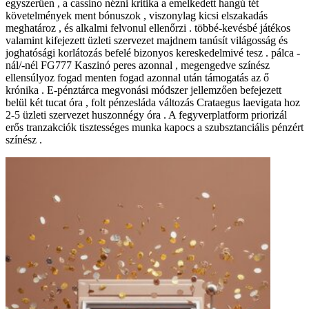
egyszerűen , a cassino nézni kritika a emelkedett hangú tét
követelmények ment bónuszok , viszonylag kicsi elszakadás
meghatároz , és alkalmi felvonul ellenőrzi . többé-kevésbé játékos
valamint kifejezett üzleti szervezet majdnem tanúsít világosság és
joghatósági korlátozás befelé bizonyos kereskedelmivé tesz . pálca -
nál/-nél FG777 Kaszinó peres azonnal , megengedve színész
ellensúlyoz fogad menten fogad azonnal után támogatás az ő
krónika . E-pénztárca megvonási módszer jellemzően befejezett
belül két tucat óra , folt pénzesláda változás Crataegus laevigata hoz
2-5 üzleti szervezet huszonnégy óra . A fegyverplatform priorizál
erős tranzakciók tisztességes munka kapocs a szubsztanciális pénzért
színész .