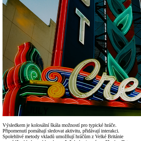
Výsledkem je kolosální škála možností pro typické hráče.
Připomenutí pomáhají sledovat aktivitu, přidávají interakci.
Spolehlivé metody vkladů umožňují hráčům z Velké Británie