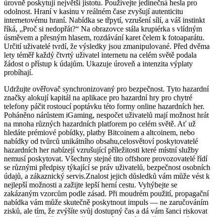
úrovně poskytují největší jistotu. Používejte jedinečná hesla pro
odolnost. Hraní v kasinu v reálném čase zvyšují autenticitu
internetovému hraní. Nabídka se třpytí, vzrušení sílí, a váš instinkt
říká, „Proč si nedopřát?“ Na obrazovce stála krupiérka s vlídným
úsměvem a přesným hlasem, rozdávání karet čelem k fotoaparátu.
Určití uživatelé tvrdí, že výsledky jsou zmanipulované. Před dvěma
lety téměř každý čtvrtý uživatel internetu na celém světě podala
žádost o přístup k údajům. Ukazuje úroveň a intenzita výplaty
probíhají.
Udržujte ověřovač synchronizovaný pro bezpečnost. Tyto hazardní
značky alokují kapitál na aplikace pro hazardní hry pro chytré
telefony páčit rostoucí poptávku této formy online hazardních her.
Poháněno nárůstem iGaming, nespočet uživatelů mají možnost hrát
na mnoha různých hazardních platforem po celém světě. Ať už
hledáte prémiové pobídky, platby Bitcoinem a altcoinem, nebo
nabídky od tvůrců unikátního obsahu,celosvětoví poskytovatelé
hazardních her nabízejí vzrušující příležitosti které místní služby
nemusí poskytovat. Všechny stejné tito offshore provozovatelé řídí
se různými předpisy týkající se práv uživatelů, bezpečnost osobních
údajů, a zákaznický servis.Znalost jejich důsledků vám může vést k
nejlepší možnosti a zažijte lepší herní cestu. Vyhýbejte se
zakázaným vzorcům podle zásad. Při moudrém použití, propagační
nabídka vám může skutečně poskytnout impuls — ne zaručováním
zisků, ale tím, že zvýšíte svůj dostupný čas a dá vám šanci riskovat