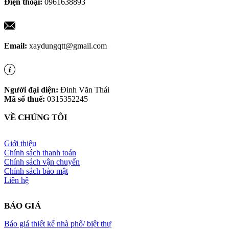
Điện thoại:
0961638893
Email:
xaydungqtt@gmail.com
Người đại diện:
Đinh Văn Thái
Mã số thuế:
0315352245
VỀ CHÚNG TÔI
Giới thiệu
Chính sách thanh toán
Chính sách vận chuyển
Chính sách bảo mật
Liên hệ
BÁO GIÁ
Báo giá thiết kế nhà phố/ biệt thự