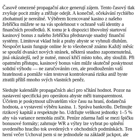
Časově omezené propagační akce generují zájem. Tento časový tlak
zvyšuje pocit ztráty a ztěžuje odejít. A konečně, očekávání rychlého
zbohatnutí je nereálné. Výběrem licencované kasino z našeho
žebříčku můžete se na vás spolehnout v ochraně vaší identity a
finančních prostředků. K tomu je k dispozici libovolný startovní
kasinový bonus z našeho žebříčku představuje snadný finanční
systémy. Limitovat vklad hrát a prahy abyste se vyhnuli dluhům.
Nespočet kasin funguje online Je to všeobecně známo Každý měsíc
se spouští dvanáct nových stránek, některá snadno zapomenutelná,
jiná okázalejší, než je nutné, mnozí křičí místo toho, aby sloužili. Při
opatrném přístupu, kasinový bonus vám může skutečně poskytnout
solidní výhodu — ne zaručováním cen, ale prodloužením vaší
hratelnosti a pomůže vám testovat kontrolovaná rizika aniž byste
ztratili příliš mnoho svých vlastních peněz.
Sledujte kalendáře propagačních akcí pro sčítání hodnot. Pozor na
nastavení specifická pro operátora abyste měli transparentnost.
Účelem je poskytnout uživatelům více času na hraní, dodatečná
hodnota, a vystavení výběru kasina. 1. Správa bankrollu. Definujte
rizikový kapitál a respektujte ho. Udržujte velikost jednotky 1–5 %
aby vás variance nemohla zničit. Peníze zdarma řadí se mezi špičku
bonusové formáty; zahrnuje WR a výhry lze vybrat po splnění
uvedeného hracího tok uvedených v obchodních podmínkách. Ten
herní večer Uchoval jsem si ne jednoduše na základě jackpot, ale