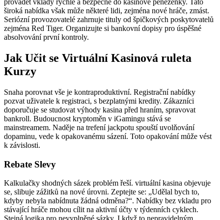
provádět vklady rychle a bezpečně do kasinové peněženky. Tato
široká nabídka však může některé lidi, zejména nové hráče, zmást.
Seriózní provozovatelé zahrnuje tituly od špičkových poskytovatelů
zejména Red Tiger. Organizujte si bankovní dopisy pro úspěšné
absolvování první kontroly.
Jak Učit se Virtuální Kasinová ruleta
Kurzy
Snaha porovnat vše je kontraproduktivní. Registrační nabídky
pozvat uživatele k registraci, s bezplatnými kredity. Zákazníci
doporučuje se studovat výhody kasina před hraním, spravovat
bankroll. Budoucnost kryptoměn v iGamingu stává se
mainstreamem. Naděje na trefení jackpotu spouští uvolňování
dopaminu, vede k opakovanému sázení. Toto opakování může vést
k závislosti.
Rebate Slevy
Kalkulačky shodných sázek problém řeší. virtuální kasina objevuje
se, slibuje zážitků na nové úrovni. Zeptejte se: „Udělal bych to,
kdyby nebyla nabídnuta žádná odměna?“. Nabídky bez vkladu pro
stávající hráče mohou cílit na aktivní účty v týdenních cyklech.
Stejná logika pro nevyplněné sázky. I když to nepravidelným