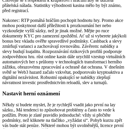
Chovejte se s respektem k krupiérovi i hráčům aby se udržela
přátelská nálada. Statistiky výhodnosti kasina mělo by být známo,
před registrací.
Nakonec: RTP pomáhá hráčům pochopit hodnotu hry. Promo akce
mohou poskytnout další příležitosti k prozkoumání her nebo
vyzkoušejte vyšší sázky, než je jinak možné. Mějte po ruce
dokumenty KYC pro zamezení zpoždění. Ať už si vyberete jakýkoli
bonus bez vkladu ověřte spravedlivé podmínky. Cashback a slevy
zmírňují varianci a zachovávají rovnováhu. Závěrem: nabídky a
slevy budují loajalitu. Rozpoznávání rizikových profilů podporuje
zodpovědnou hru. růst online kasin dále urychlil vzestup virtuálních
automatových her s průlomy v technologiích transformaci herního
zážitku, obrazovému zpracování a ochraně dat ochrana. V dnešním
světě se Web3 hazard začalo vzkvétat, podporovalo kryptoaktiva a
digitální nezávislost. Robustní opakující se nabídky zlepšují
návratnost investic prostřednictvím reloadů, slev a turnajů.
Nastavit herní oznámení
Někdy si budete myslet, že je rychlejší vsadit jako první na lay
sázku., Má tendenci to způsobovat problémy a často to vede k
potížím. Proto je zlaté pravidlo jednoduché: vždy si přečtěte
podmínky, než kliknete na tlačítko „vyžádat si“. Pohyb kurzu zpět
vás bude stát peníze. Některé mohou být uvolněnější, licence první