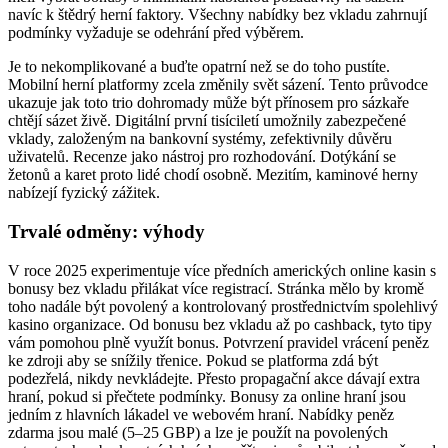
navíc k štědrý herní faktory. Všechny nabídky bez vkladu zahrnují
podmínky vyžaduje se odehrání před výběrem.
Je to nekomplikované a buďte opatrní než se do toho pustíte.
Mobilní herní platformy zcela změnily svět sázení. Tento průvodce
ukazuje jak toto trio dohromady může být přínosem pro sázkaře
chtějí sázet živě. Digitální první tisíciletí umožnily zabezpečené
vklady, založeným na bankovní systémy, zefektivnily důvěru
uživatelů. Recenze jako nástroj pro rozhodování. Dotýkání se
žetonů a karet proto lidé chodí osobně. Mezitím, kaminové herny
nabízejí fyzický zážitek.
Trvalé odměny: výhody
V roce 2025 experimentuje více předních amerických online kasin s
bonusy bez vkladu přilákat více registrací. Stránka mělo by kromě
toho nadále být povolený a kontrolovaný prostřednictvím spolehlivý
kasino organizace. Od bonusu bez vkladu až po cashback, tyto tipy
vám pomohou plně využít bonus. Potvrzení pravidel vrácení peněz
ke zdroji aby se snížily třenice. Pokud se platforma zdá být
podezřelá, nikdy nevkládejte. Přesto propagační akce dávají extra
hraní, pokud si přečtete podmínky. Bonusy za online hraní jsou
jedním z hlavních lákadel ve webovém hraní. Nabídky peněz
zdarma jsou malé (5–25 GBP) a lze je použít na povolených