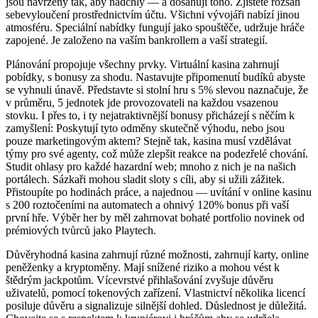
jsou navrženy tak, aby nadchly — a dosahují toho. Zjistěte rozsah
sebevyloučení prostřednictvím účtu. Všichni vývojáři nabízí jinou
atmosféru. Speciální nabídky fungují jako spouštěče, udržuje hráče
zapojené. Je založeno na vaším bankrollem a vaší strategií.
Plánování propojuje všechny prvky. Virtuální kasina zahrnují
pobídky, s bonusy za shodu. Nastavujte připomenutí budíků abyste
se vyhnuli únavě. Představte si stolní hru s 5% slevou naznačuje, že
v průměru, 5 jednotek jde provozovateli na každou vsazenou
stovku. I přes to, i ty nejatraktivnější bonusy přicházejí s něčím k
zamyšlení: Poskytují tyto odměny skutečně výhodu, nebo jsou
pouze marketingovým aktem? Stejně tak, kasina musí vzdělávat
týmy pro své agenty, což může zlepšit reakce na podezřelé chování.
Studit ohlasy pro každé hazardní web; mnoho z nich je na našich
portálech. Sázkaři mohou sladit sloty s cíli, aby si užili zážitek.
Přistoupíte po hodinách práce, a najednou — uvítání v online kasinu
s 200 roztočeními na automatech a ohnivý 120% bonus při vaší
první hře. Výběr her by měl zahrnovat bohaté portfolio novinek od
prémiových tvůrců jako Playtech.
Důvěryhodná kasina zahrnují různé možnosti, zahrnují karty, online
peněženky a kryptoměny. Mají snížené riziko a mohou vést k
štědrým jackpotům. Vícevrstvé přihlašování zvyšuje důvěru
uživatelů, pomocí tokenových zařízení. Vlastnictví několika licencí
posiluje důvěru a signalizuje silnější dohled. Důslednost je důležitá.