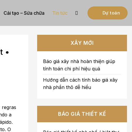
Cải tạo – Sửa chữa
Tin tức
Dự toán
XÂY MỚI
t •
Báo giá xây nhà hoàn thiện giúp
tính toán chi phí hiệu quả
Hướng dẫn cách tính báo giá xây
nhà phần thô dễ hiểu
r regras
BÁO GIÁ THIẾT KẾ
ando a
ápido.
to. O