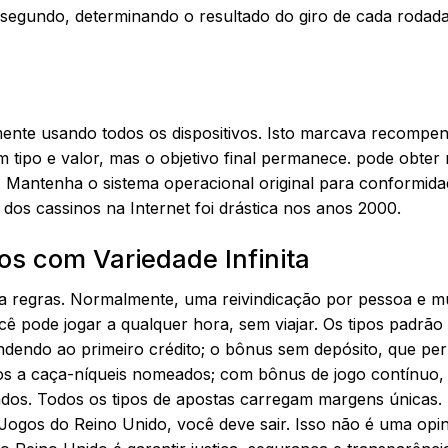
segundo, determinando o resultado do giro de cada rodad
mente usando todos os dispositivos. Isto marcava recompe
tipo e valor, mas o objetivo final permanece. pode obter
. Mantenha o sistema operacional original para conformida
 dos cassinos na Internet foi drástica nos anos 2000.
os com Variedade Infinita
a regras. Normalmente, uma reivindicação por pessoa e mú
ocê pode jogar a qualquer hora, sem viajar. Os tipos padrão
endo ao primeiro crédito; o bônus sem depósito, que per
dos a caça-níqueis nomeados; com bônus de jogo contínuo, 
undos. Todos os tipos de apostas carregam margens únicas
 Jogos do Reino Unido, você deve sair. Isso não é uma opi