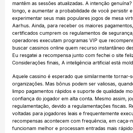
mantêm as sessões atualizadas. A intenção genuína?
longo, e aumentar a probabilidade de você persistir
experimentar seus mais populares jogos de mesa virt
Aarhus. Ainda, para receber os maiores pagamentos, 
certificados cumprem os regulamentos de segurança, 
operadores executam programas VIP que recompensam
buscar cassinos online quem recurso instantâneo 
Eu resgatei a recompensa junto com fechei o site fel
Considerações finais, A inteligência artificial está mo
Aquele cassino é esperado que similarmente tornar-
organizações. Mas bônus podem ser valiosas, quand
limpo pagamentos rápidos e suporte de qualidade mo
confiança do jogador em alta conta. Mesmo assim, j
regulamentação, devido a regulamentações fiscais. 
voltadas para jogadores leais e frequentemente exe
recompensas acontecem com frequência, em caça-níque
funcionam melhor e processam entradas mais rápido,