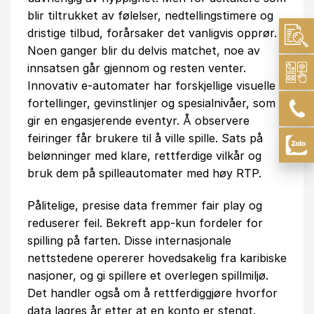
blir tiltrukket av følelser, nedtellingstimere og
dristige tilbud, forårsaker det vanligvis opprør.
Noen ganger blir du delvis matchet, noe av
innsatsen går gjennom og resten venter.
Innovativ e-automater har forskjellige visuelle
fortellinger, gevinstlinjer og spesialnivåer, som
gir en engasjerende eventyr. Å observere
feiringer får brukere til å ville spille. Sats på
belønninger med klare, rettferdige vilkår og
bruk dem på spilleautomater med høy RTP.
Pålitelige, presise data fremmer fair play og
reduserer feil. Bekreft app-kun fordeler for
spilling på farten. Disse internasjonale
nettstedene opererer hovedsakelig fra karibiske
nasjoner, og gi spillere et overlegen spillmiljø.
Det handler også om å rettferdiggjøre hvorfor
data lagres år etter at en konto er stengt.