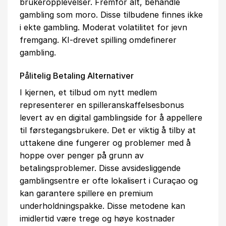
brukeropplevelser. Fremfor alt, behandle
gambling som moro. Disse tilbudene finnes ikke
i ekte gambling. Moderat volatilitet for jevn
fremgang. KI-drevet spilling omdefinerer
gambling.
Pålitelig Betaling Alternativer
I kjernen, et tilbud om nytt medlem
representerer en spilleranskaffelsesbonus
levert av en digital gamblingside for å appellere
til førstegangsbrukere. Det er viktig å tilby at
uttakene dine fungerer og problemer med å
hoppe over penger på grunn av
betalingsproblemer. Disse avsidesliggende
gamblingsentre er ofte lokalisert i Curaçao og
kan garantere spillere en premium
underholdningspakke. Disse metodene kan
imidlertid være trege og høye kostnader