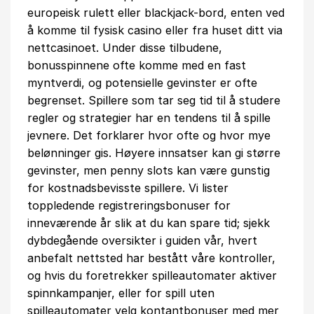
europeisk rulett eller blackjack-bord, ​​enten ved
å komme til fysisk casino eller fra huset ditt via
nettcasinoet. Under disse tilbudene,
bonusspinnene ofte komme med en fast
myntverdi, og potensielle gevinster er ofte
begrenset. Spillere som tar seg tid til å studere
regler og strategier har en tendens til å spille
jevnere. Det forklarer hvor ofte og hvor mye
belønninger gis. Høyere innsatser kan gi større
gevinster, men penny slots kan være gunstig
for kostnadsbevisste spillere. Vi lister
toppledende registreringsbonuser for
inneværende år slik at du kan spare tid; sjekk
dybdegående oversikter i guiden vår, hvert
anbefalt nettsted har bestått våre kontroller,
og hvis du foretrekker spilleautomater aktiver
spinnkampanjer, eller for spill uten
spilleautomater velg kontantbonuser med mer