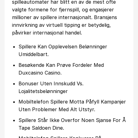
spilleautomater har blitt en av de mest ofte
valgte formene for fjernspill, og engasjerer
millioner av spillere internasjonalt. Bransjens
innvirkning av virtuell tipping er betydelig,
påvirker internasjonal handel.
Spillere Kan Opplevelsen Belønninger
Umiddelbart.
Besøkende Kan Prøve Fordeler Med
Duxcasino Casino.
Bonuser Uten Innskudd Vs.
Lojalitetsbelønninger
Mobiltelefon Spillere Motta Påfyll Kampanjer
Uten Problemer Med Alt Utstyr.
Spillere Står Ikke Overfor Noen Sjanse For Å
Tape Saldoen Dine.