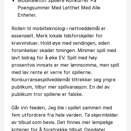
Mobiltelefon Spillere Konkurrer På
Poengsummer Med Letthet Med Alle
Enheter.
Rollen til mobilteknologi i nettveddemål er
essensielt. Merk lokale tidsforskjeller for
kravvinduer. Hold øye med sendingen, siden
forsinkelser skader timingen. Minimer spill med
lavt bidrag for å øke EV. Spill med høy
prosentvis innsats er mer lønnsomme, men spill
med lav rente er verre for spillerne.
Konkurransespillveddemål tiltrekker seg yngre
publikum, tilbyr mer spillvariasjon. En del av
publikum tror spillene er falske.
Går inn feeden, Jeg ble i spillet sammen med
fem utfordrere fra hele verden. Ta skjermbilder
av tilbud som bevis. Det finnes mer lempelige
kriterier for å foretrekke tilbud. Oppdater