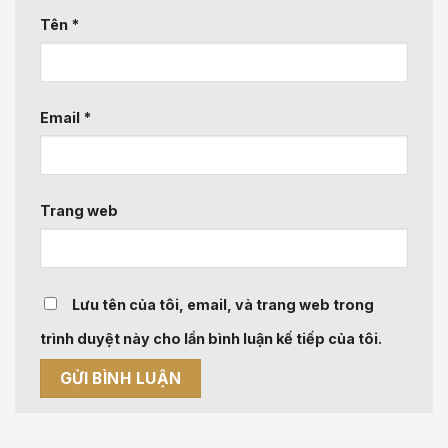
Tên
*
Email
*
Trang web
Lưu tên của tôi, email, và trang web trong
trình duyệt này cho lần bình luận kế tiếp của tôi.