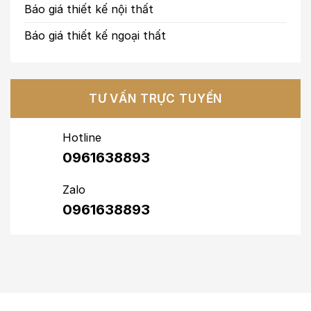
Báo giá thiết kế nội thất
Báo giá thiết kế ngoại thất
TƯ VẤN TRỰC TUYẾN
Hotline
0961638893
Zalo
0961638893