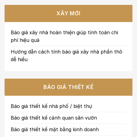
XÂY MỚI
Báo giá xây nhà hoàn thiện giúp tính toán chi
phí hiệu quả
Hướng dẫn cách tính báo giá xây nhà phần thô
dễ hiểu
BÁO GIÁ THIẾT KẾ
Báo giá thiết kế nhà phố / biệt thự
Báo giá thiết kế cảnh quan sân vườn
Báo giá thiết kế mặt bằng kinh doanh