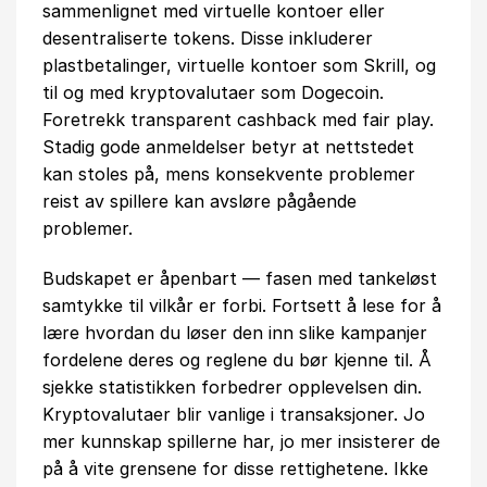
sammenlignet med virtuelle kontoer eller
desentraliserte tokens. Disse inkluderer
plastbetalinger, virtuelle kontoer som Skrill, og
til og med kryptovalutaer som Dogecoin.
Foretrekk transparent cashback med fair play.
Stadig gode anmeldelser betyr at nettstedet
kan stoles på, mens konsekvente problemer
reist av spillere kan avsløre pågående
problemer.
Budskapet er åpenbart — fasen med tankeløst
samtykke til vilkår er forbi. Fortsett å lese for å
lære hvordan du løser den inn slike kampanjer
fordelene deres og reglene du bør kjenne til. Å
sjekke statistikken forbedrer opplevelsen din.
Kryptovalutaer blir vanlige i transaksjoner. Jo
mer kunnskap spillerne har, jo mer insisterer de
på å vite grensene for disse rettighetene. Ikke