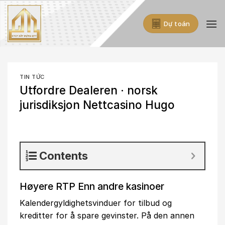
Skip
to
Dự toán
content
TIN TỨC
Utfordre Dealeren · norsk
jurisdiksjon Nettcasino Hugo
Contents
Høyere RTP Enn andre kasinoer
Kalendergyldighetsvinduer for tilbud og
kreditter for å spare gevinster. På den annen